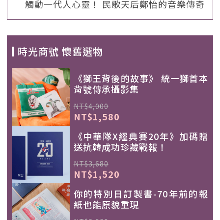
觸動一代人心靈！ 民歌天后鄭怡的音樂傳奇
時光商號 懷舊選物
《獅王背後的故事》 統一獅首本
背號傳承攝影集
NT$4,000
NT$1,580
《中華隊X經典賽20年》加碼贈
送抗韓成功珍藏戰報！
NT$3,680
NT$1,520
你的特別日訂製書-70年前的報
紙也能原貌重現