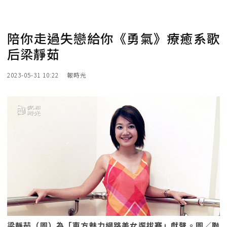
陪你走過失戀給你《勇氣》療癒系歌
后梁靜茹
2023-05-31 10:22
報時光
梁靜茹（圖）為「東方魅力網路美女選拔賽」獻聲。圖／聯