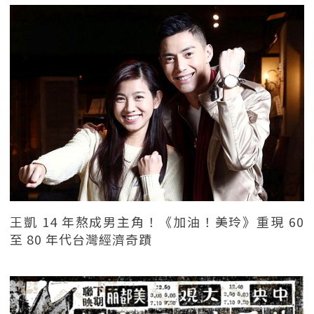
王凱 14 年熬成男主角！《加油！美玲》重現 60
至 80 年代台灣經濟奇蹟