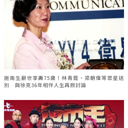
施南生辭世享壽75歲！林青霞、梁朝偉等眾星送
別 與徐克36年相伴人生再掀討論