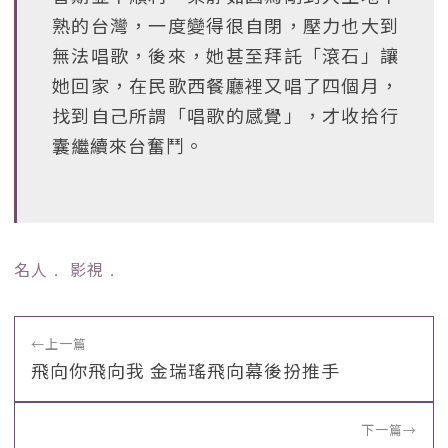
熟的台灣，一度變得很自閉，壓力也大到
無法唱歌，後來，她甚至拜託「滾石」讓
她回家，在民歌西餐廳裡又唱了四個月，
找到自己所謂「唱歌的感覺」，才收拾行
囊繼續來台奮鬥。
名人
﹒
影視
﹒
←
上一篇
飛向你飛向我 金瑞瑤飛向幕後扮推手
下一篇
→