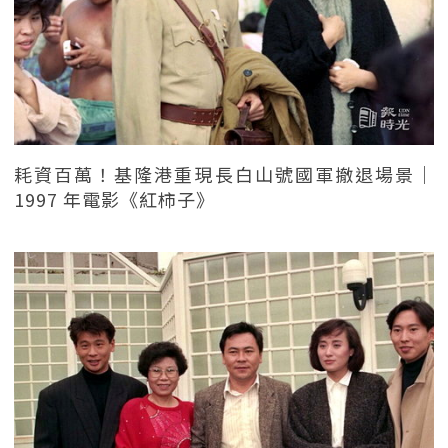
耗資百萬！基隆港重現長白山號國軍撤退場景｜
1997 年電影《紅柿子》