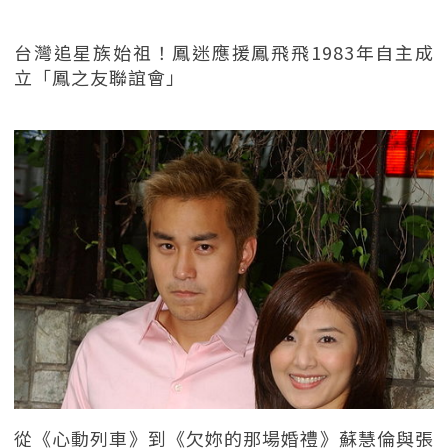
台灣追星族始祖！鳳迷應援鳳飛飛1983年自主成
立「鳳之友聯誼會」
從《心動列車》到《欠妳的那場婚禮》蘇慧倫與張