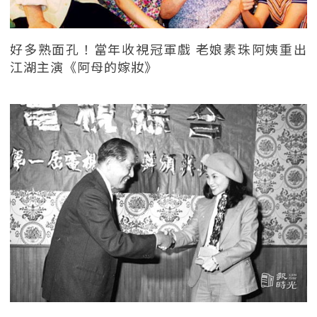
好多熟面孔！當年收視冠軍戲 老娘素珠阿姨重出
江湖主演《阿母的嫁妝》