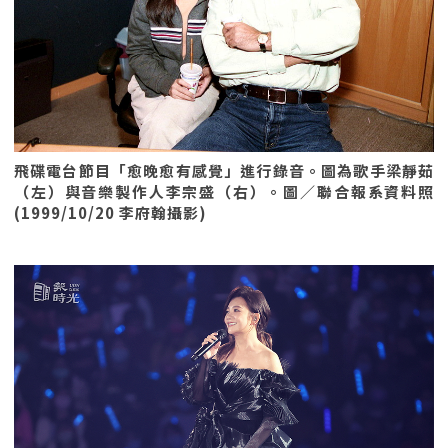
飛碟電台節目「愈晚愈有感覺」進行錄音。圖為歌手梁靜茹
（左）與音樂製作人李宗盛（右）。圖／聯合報系資料照
(1999/10/20 李府翰攝影)