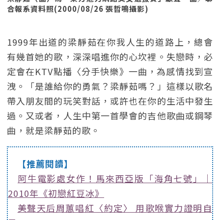
合報系資料照(2000/08/26 張哲鳴攝影)
1999年出道的梁靜茹在你我人生的道路上，總會
有幾首她的歌，深深唱進你的心坎裡。失戀時，必
定會在KTV點播〈分手快樂》一曲，為感情找到宣
洩。「是誰給你的勇氣？梁靜茹嗎？」這樣以歌名
帶入朋友間的玩笑對話，或許也在你的生活中發生
過。又或者，人生中第一首學會的吉他歌曲或鋼琴
曲，就是梁靜茹的歌。
【推薦閱讀】
阿牛電影處女作！馬來西亞版「海角七號」｜
2010年《初戀紅豆冰》
美聲天后周蕙唱紅〈約定〉 用歌喉實力證明自