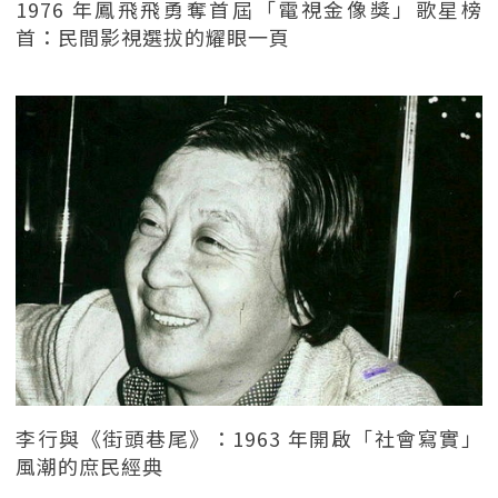
1976 年鳳飛飛勇奪首屆「電視金像獎」歌星榜
首：民間影視選拔的耀眼一頁
李行與《街頭巷尾》：1963 年開啟「社會寫實」
風潮的庶民經典