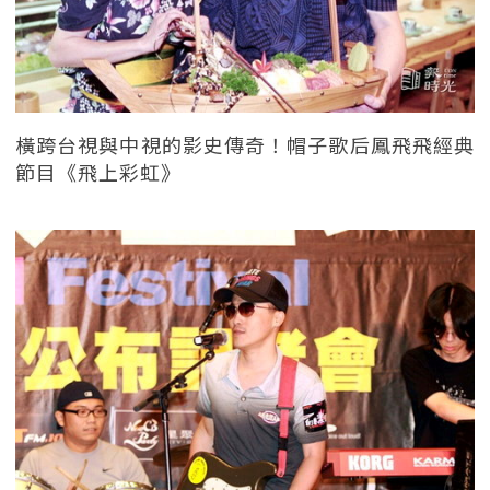
橫跨台視與中視的影史傳奇！帽子歌后鳳飛飛經典
節目《飛上彩虹》