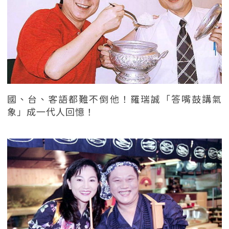
國、台、客語都難不倒他！羅瑞誠「答嘴鼓講氣
象」成一代人回憶！