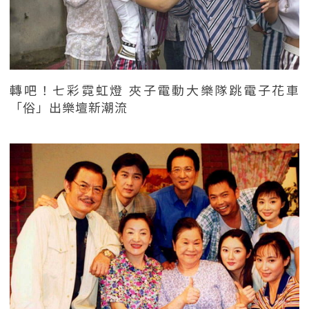
轉吧！七彩霓虹燈 夾子電動大樂隊跳電子花車
「俗」出樂壇新潮流