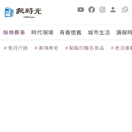
娛樂賽事
時代現場
青春懷舊
城市生活
讀報
＃鬼月行銷
＃美琪樂皂
＃點點印聯名商品
＃老派運