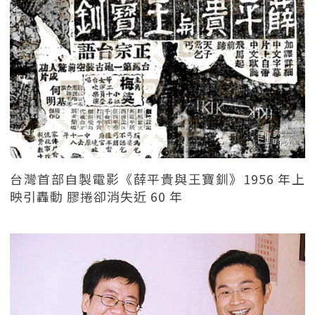
台灣首部自製電影《薛平貴與王寶釧》1956 年上
映引轟動 膠捲卻消失近 60 年