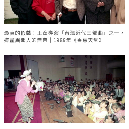
最真的假戲！王童導演「台灣近代三部曲」之一，
道盡異鄉人的無奈｜1989年《香蕉天堂》