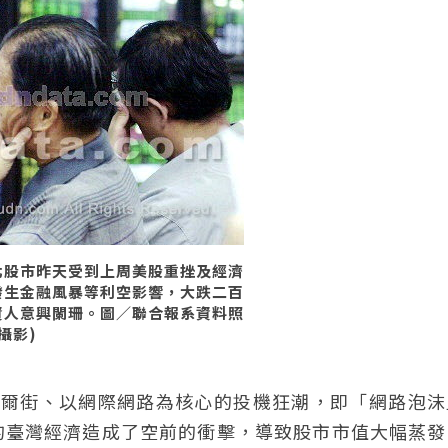
北股市昨天受到上周美股重挫及經濟
發生金融風暴等利空影響，大跌二百
資人意興闌珊。圖／聯合報系資料照
昌攝影)
自美國華爾街、以網際網路為核心的投機狂潮，即「網路泡
的臺灣經濟造成了空前的衝擊，導致股市市值大幅蒸發