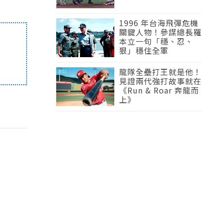
1996 年台海飛彈危機
關鍵人物！參謀總長羅
本立一句「穩、忍、
狠」穩住全軍
龍隊全壘打王就是他！
見證兩代強打故事就在
《Run & Roar 奔龍而
上》