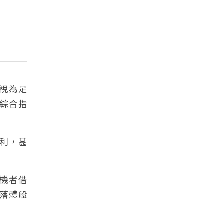
被視為足
綜合指
盈利，甚
投機者借
落體般