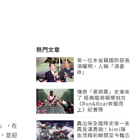
熱門文章
第一位本省籍國防部長
湯曜明，人稱「湯要
命」
傳奇「黑將軍」史東來
了 經典龍將報導就在
《Run&Roar奔龍而
上》紀實冊
轟出味全龍隊史第一支
沫」，在
再見滿貫砲！kimi陳
，並迎
金茂精彩瞬間至今難忘