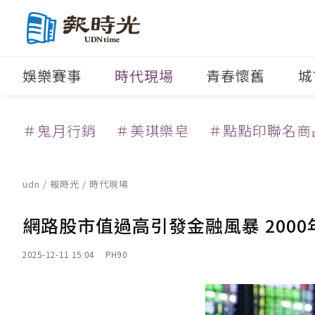
娛樂賽事
時代現場
青春懷舊
城
＃鬼月行銷
＃美琪樂皂
＃點點印聯名商
udn
/
報時光
/
時代現場
網路股市值過高引發金融風暴 200
2025-12-11 15:04
PH90