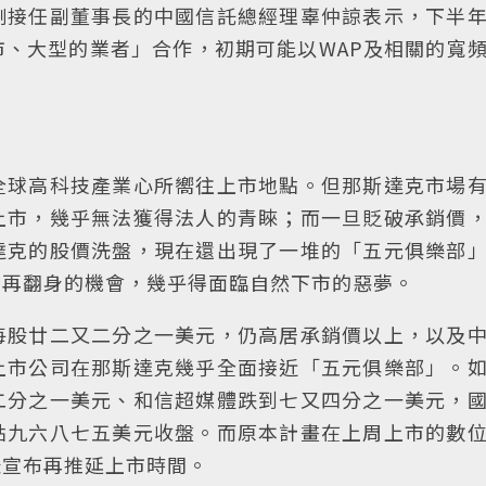
剛接任副董事長的中國信託總經理辜仲諒表示，下半
、大型的業者」合作，初期可能以WAP及相關的寬
全球高科技產業心所嚮往上市地點。但那斯達克市場
上市，幾乎無法獲得法人的青睞；而一旦貶破承銷價
達克的股價洗盤，現在還出現了一堆的「五元俱樂部
有再翻身的機會，幾乎得面臨自然下市的惡夢。
每股廿二又二分之一美元，仍高居承銷價以上，以及
上市公司在那斯達克幾乎全面接近「五元俱樂部」。
二分之一美元、和信超媒體跌到七又四分之一美元，
點九六八七五美元收盤。而原本計畫在上周上市的數
急宣布再推延上市時間。