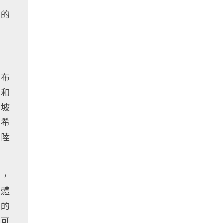
倍的
宣布
，和
加坡
然希
大陸
場，
媒體
陸的
將可