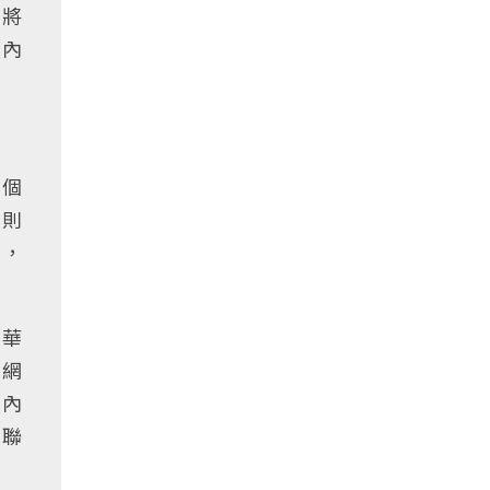
年將
頻內
有個
，則
」，
中華
如網
國內
位聯