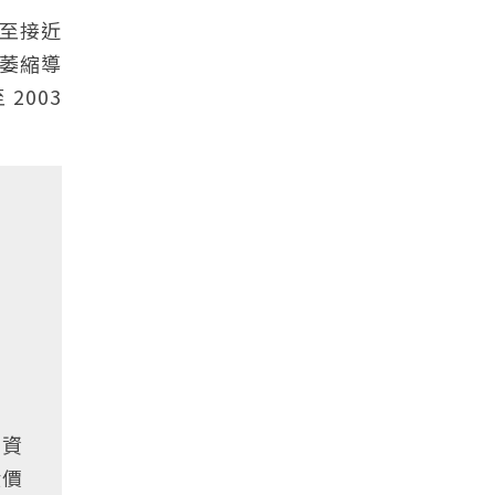
升至接近
量萎縮導
2003
投資
股價