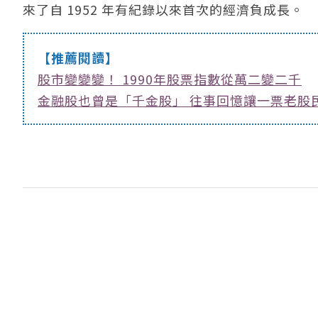
來了自 1952 年有紀錄以來首次的經濟負成長。
【推薦閱讀】
股市變變變！ 1990年股票指數從萬二變二千
金融股也曾是「千金股」 往事回憶讓一票老股