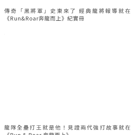
傳奇「黑將軍」史東來了 經典龍將報導就在
《Run&Roar奔龍而上》紀實冊
龍隊全壘打王就是他！見證兩代強打故事就在
《Run & Roar 奔龍而上》