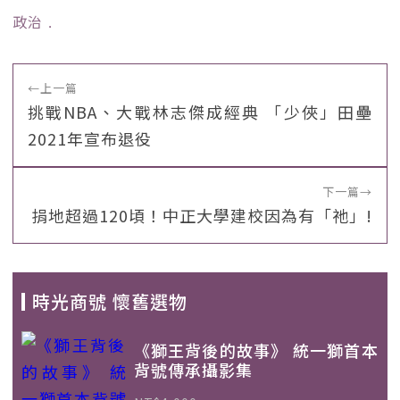
政治
﹒
←
上一篇
挑戰NBA、大戰林志傑成經典 「少俠」田壘
2021年宣布退役
下一篇
→
捐地超過120頃！中正大學建校因為有「祂」!
時光商號 懷舊選物
《獅王背後的故事》 統一獅首本
背號傳承攝影集