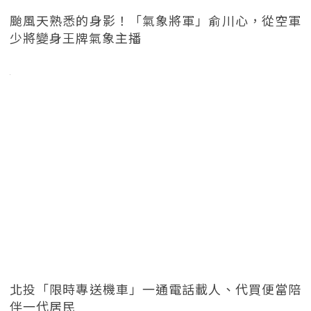
颱風天熟悉的身影！「氣象將軍」俞川心，從空軍
少將變身王牌氣象主播
北投「限時專送機車」一通電話載人、代買便當陪
伴一代居民