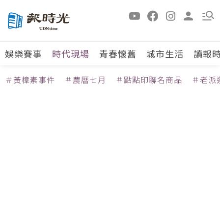
娛樂賽事
時代現場
青春懷舊
城市生活
讀報
＃黃樟素事件
＃農曆七月
＃點點印聯名商品
＃老派