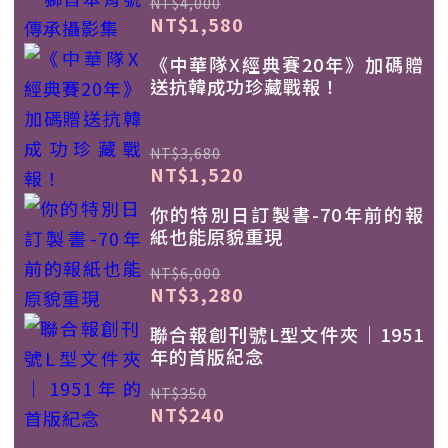
NT$4,000
NT$1,580
《中華隊X經典賽20年》加碼贈
送抗韓成功珍藏戰報！
NT$3,680
NT$1,520
你的特別日訂製書-70年前的報
紙也能原貌重現
NT$6,000
NT$3,280
聯合報創刊號L型文件夾｜1951
年的首版紀念
NT$350
NT$240