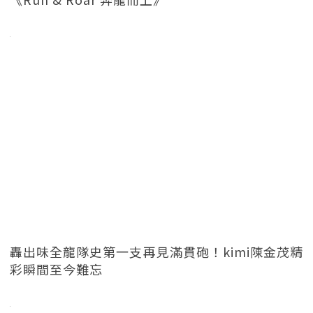
轟出味全龍隊史第一支再見滿貫砲！kimi陳金茂精
彩瞬間至今難忘