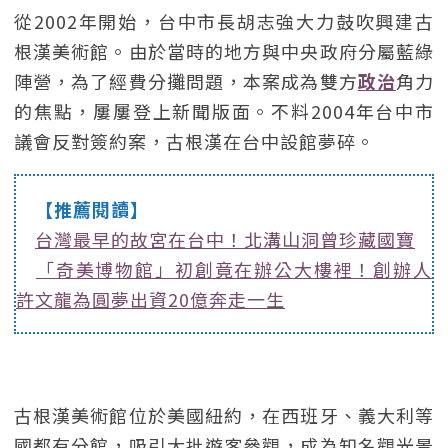
從2002年開始，台中市長胡志強大力鼓吹興建古
根漢美術館。由於當時的地方與中央政府分屬藍綠
陣營，為了經費分攤問題，本案成為雙方
政治
角力
的焦點，屢屢登上新聞版面。不料2004年台中市
議會反對簽約案，古根漢在台中設館夢碎。
【推薦閱讀】
台灣最早的故宮在台中！北溝山洞曾珍藏國寶
「奇美博物館」初創竟在辦公大樓裡！創辦人
許文龍為圓夢出資20億奔走一生
古根漢美術館位於美國紐約，在西班牙、義大利等
國都有分館，吸引大批遊客參觀，成為知名觀光景