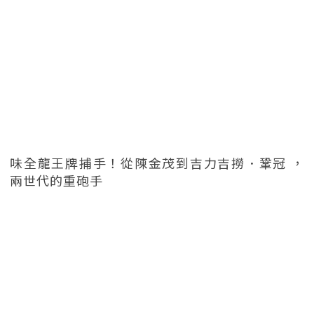
味全龍王牌捕手！從陳金茂到吉力吉撈．鞏冠 ，
兩世代的重砲手