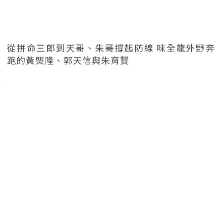
從拼命三郎到天哥、朱哥撐起防線 味全龍外野奔
跑的黃煚隆、郭天信與朱育賢