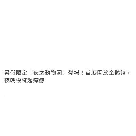
暑假限定「夜之動物園」登場！首度開放企鵝館，
夜晚模樣超療癒