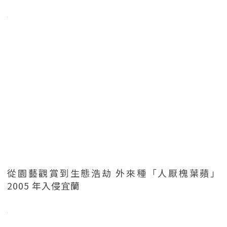
從園藝觀賞到生態浩劫 外來種「人厭槐葉蘋」
2005 年入侵宜蘭