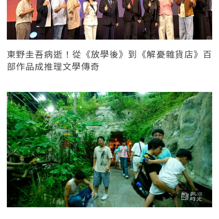
東野圭吾病逝！從《放學後》到《解憂雜貨店》百
部作品成推理文學傳奇