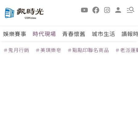
娛樂賽事
時代現場
青春懷舊
城市生活
讀報
＃鬼月行銷
＃美琪樂皂
＃點點印聯名商品
＃老派運