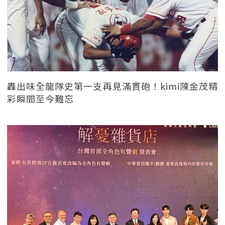
轟出味全龍隊史第一支再見滿貫砲！kimi陳金茂精
彩瞬間至今難忘