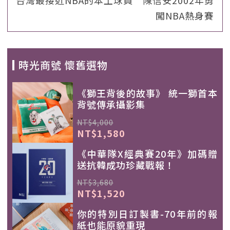
台灣最接近NBA的本土球員 陳信安2002年勇
闖NBA熱身賽
時光商號 懷舊選物
《獅王背後的故事》 統一獅首本
背號傳承攝影集
NT$4,000
NT$1,580
《中華隊X經典賽20年》加碼贈
送抗韓成功珍藏戰報！
NT$3,680
NT$1,520
你的特別日訂製書-70年前的報
紙也能原貌重現