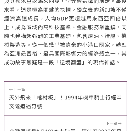
與其懇求重返馬來西亞，李光耀選擇向前走。事後
來看，這是極為關鍵的抉擇。獨立後的新加坡不僅
經濟高速成長，人均GDP更超越馬來西亞四倍以
上，成為區域內高科技產業、金融服務業重鎮，同
時也建構起強韌的工業基礎，包含煉油、造船、機
械製造等。從一個幾乎被遺棄的小港口國家，轉型
為亞洲最富裕、最具國際影響力的經濟體之一，其
成功故事無疑是一段「逆境翻盤」的現代神話。
←
上一篇
天外飛來「棺材板」！1994年機車騎士行經辛
亥隧道遇奇襲
下一篇
→