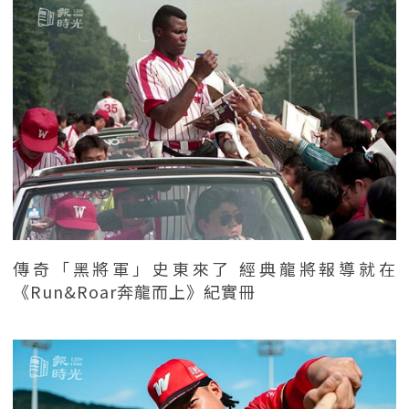
傳奇「黑將軍」史東來了 經典龍將報導就在
《Run&Roar奔龍而上》紀實冊