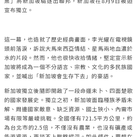
票」將新加坡驅逐出聯邦，新加坡在8月9日被迫
宣布獨立。
這一幕，也造就了歷史經典畫面，李光耀在電視鏡
頭前落淚，訴說大馬來西亞情結、星馬兩地血濃於
水的片段。然而，他也很快收拾情緒，堅定宣示新
加坡將成為一個不分語言、宗教、文化的多民族國
家，並喊出「新加坡會生存下去」的豪語。
新加坡獨立後隨即開啟了一段命運未卜、四面楚歌
的國家發展史。獨立之初，新加坡面臨種族矛盾未
解、周邊國家敵意、缺乏資源、國土狹小、內需市
場有限等嚴峻挑戰。全國僅有721.5平方公里，約
為台北市的2.5倍，不僅沒有農業，也沒有礦產或
能源資源，更談不上戰略縱深。如此條件，要想在