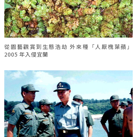
從園藝觀賞到生態浩劫 外來種「人厭槐葉蘋」
2005 年入侵宜蘭