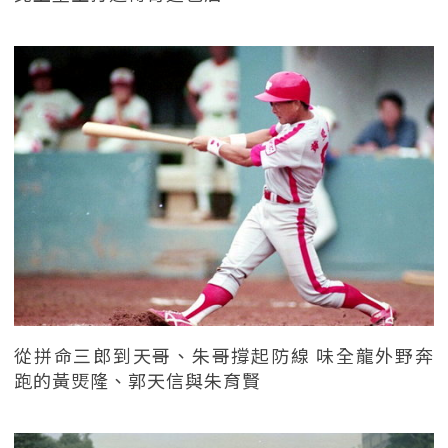
從拼命三郎到天哥、朱哥撐起防線 味全龍外野奔
跑的黃煚隆、郭天信與朱育賢