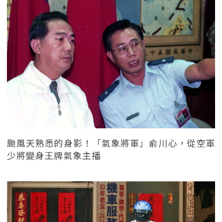
颱風天熟悉的身影！「氣象將軍」俞川心，從空軍
少將變身王牌氣象主播