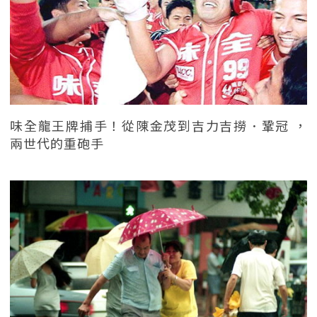
味全龍王牌捕手！從陳金茂到吉力吉撈．鞏冠 ，
兩世代的重砲手