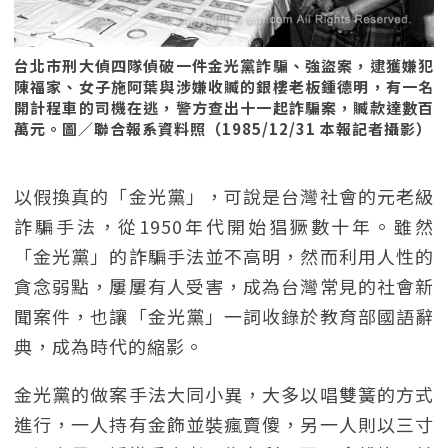
台北市刑大偵四隊偵破一件金光黨詐騙、強盜案，逮獲嫌犯
陳福家、女子施阿葉與涉嫌收贓的銀樓老板鍾德明，有一名
開計程車的司機在逃，警方查出十一起詐騙案，贓款達數百
萬元。圖／聯合報系資料照（1985/12/31 本報記者攝影）
以假換真的「金光黨」，可說是台灣社會的元老級
詐騙手法，從1950年代開始猖獗數十年。雖然
「金光黨」的詐騙手法並不高明，然而利用人性的
貪念弱點，屢屢有人受害，成為台灣常見的社會新
聞案件，也讓「金光黨」一詞收錄於教育部國語辭
典，成為時代的縮影。
金光黨的做案手法大同小異，大多以唱雙簧的方式
進行，一人持有金飾並裝瘋賣傻，另一人則以三寸