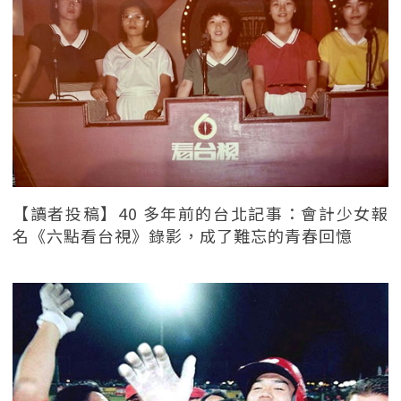
【讀者投稿】40 多年前的台北記事：會計少女報
名《六點看台視》錄影，成了難忘的青春回憶