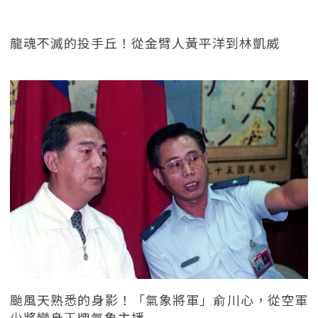
龍魂不滅的投手丘！從金臂人黃平洋到林凱威
颱風天熟悉的身影！「氣象將軍」俞川心，從空軍
少將變身王牌氣象主播