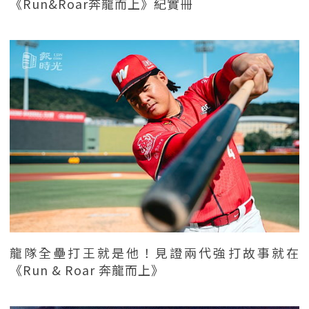
《Run&Roar奔龍而上》紀實冊
龍隊全壘打王就是他！見證兩代強打故事就在
《Run & Roar 奔龍而上》