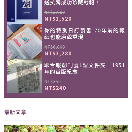
送抗韓成功珍藏戰報！
NT$3,680
NT$1,520
你的特別日訂製書-70年前的報
紙也能原貌重現
NT$6,000
NT$3,280
聯合報創刊號L型文件夾｜1951
年的首版紀念
NT$350
NT$240
最新文章