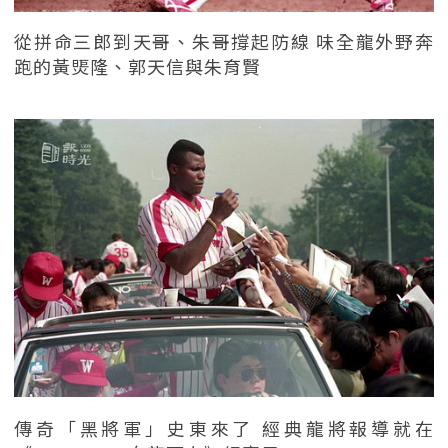
從拼命三郎到天哥、朱哥撐起防線 味全龍外野奔
跑的黃煚隆、郭天信與朱育賢
傳奇「黑將軍」史東來了 經典龍將報導就在