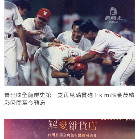
轟出味全龍隊史第一支再見滿貫砲！kimi陳金茂精
彩瞬間至今難忘