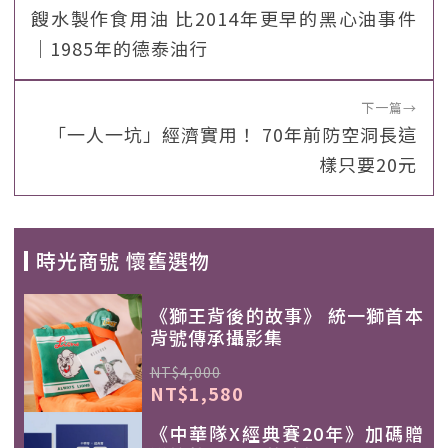
餿水製作食用油 比2014年更早的黑心油事件
｜1985年的德泰油行
下一篇
→
「一人一坑」經濟實用！ 70年前防空洞長這
樣只要20元
時光商號 懷舊選物
《獅王背後的故事》 統一獅首本
背號傳承攝影集
NT$4,000
NT$1,580
《中華隊X經典賽20年》加碼贈