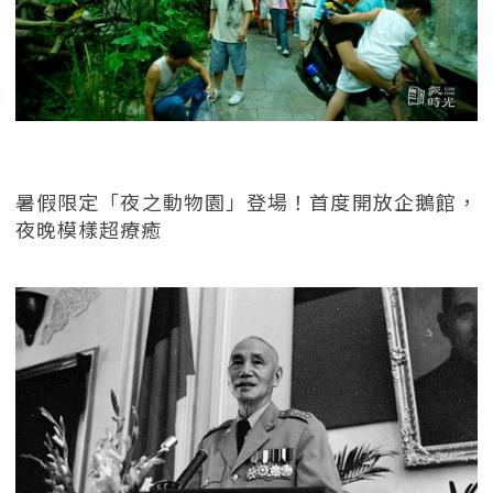
暑假限定「夜之動物園」登場！首度開放企鵝館，
夜晚模樣超療癒