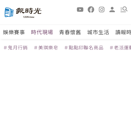
娛樂賽事
時代現場
青春懷舊
城市生活
讀報
＃鬼月行銷
＃美琪樂皂
＃點點印聯名商品
＃老派運