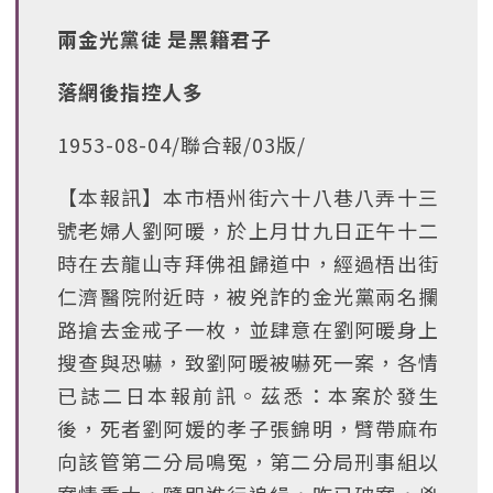
兩金光黨徒 是黑籍君子
落網後指控人多
1953-08-04/聯合報/03版/
【本報訊】本市梧州街六十八巷八弄十三
號老婦人劉阿暖，於上月廿九日正午十二
時在去龍山寺拜佛祖歸道中，經過梧出街
仁濟醫院附近時，被兇詐的金光黨兩名攔
路搶去金戒子一枚，並肆意在劉阿暖身上
搜查與恐嚇，致劉阿暖被嚇死一案，各情
已誌二日本報前訊。茲悉：本案於發生
後，死者劉阿媛的孝子張錦明，臂帶麻布
向該管第二分局鳴冤，第二分局刑事組以