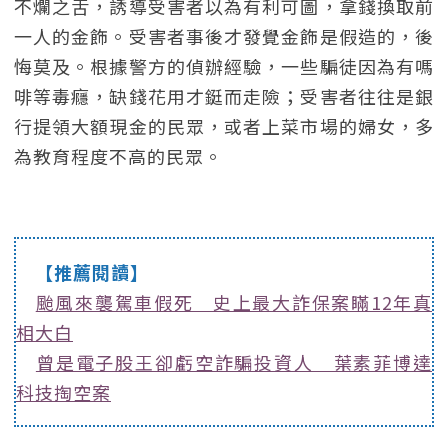
不爛之舌，誘導受害者以為有利可圖，拿錢換取前
一人的金飾。受害者事後才發覺金飾是假造的，後
悔莫及。根據警方的偵辦經驗，一些騙徒因為有嗎
啡等毒癮，缺錢花用才鋌而走險；受害者往往是銀
行提領大額現金的民眾，或者上菜市場的婦女，多
為教育程度不高的民眾。
【推薦閱讀】
颱風來襲駕車假死 史上最大詐保案瞞12年真
相大白
曾是電子股王卻虧空詐騙投資人 葉素菲博達
科技掏空案