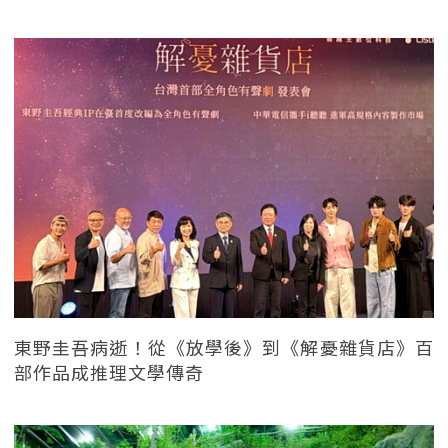
東野圭吾病逝！從《放學後》到《解憂雜貨店》百
部作品成推理文學傳奇