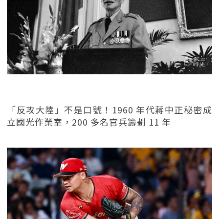
「反攻大陸」不是口號！1960 年代蔣中正秘密成
立國光作業室，200 多名官兵籌劃 11 年