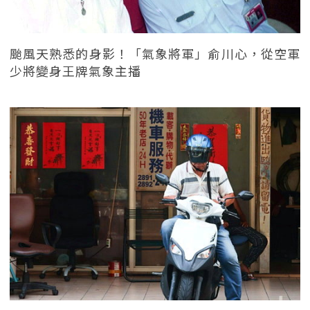
颱風天熟悉的身影！「氣象將軍」俞川心，從空軍
少將變身王牌氣象主播