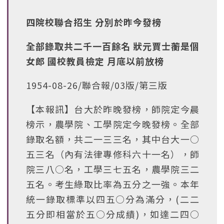
四院校聯合招生 分別於昨今發榜
全部錄取共二千一百餘名 狀元賈士蘅是個
女郎 國校教員檢定 月底以前放榜
1954-08-26/聯合報/03版/第三版
【本報訊】台大於昨晚發榜，師院定今晨
榜示，農學院、工學院定今晚發榜。全部
錄取名額，共二一三三名，其中台大一○
五三名（內有法律專修科六十一名），師
院三八○名，工學三七五名，農學院三二
五名。考生綠取比率為五分之一強。本年
統一錄取標準以四五○分為滿分，(二二
五分即相當於五○分成績)，如達二四○