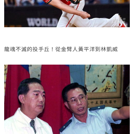
龍魂不滅的投手丘！從金臂人黃平洋到林凱威