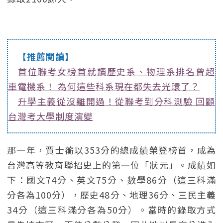
【推薦閱讀】
首位聯考女榜首就讀歷史系、物理系排名曾超
車電機系！ 為何這些科系現在都失去光環了？
升學主義從沒離開過！從聯考到分科測驗 回顧
台灣考大學制度演變
那一年，賈士蘅以353分的總成績榮登榜首，成為
台灣高等教育聯招史上的第一位「狀元」。成績如
下：國文74分、英文75分、數學86分（這三科滿
分各為100分），歷史48分、地理36分、三民主義
34分（這三科滿分各為50分）。當時的錄取方式