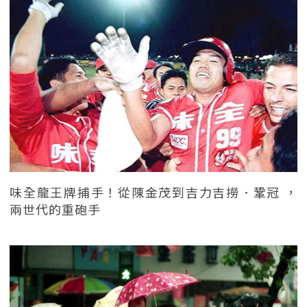
味全龍王牌捕手！從陳金茂到吉力吉撈．鞏冠 ，
兩世代的重砲手