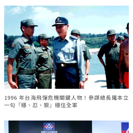
1996 年台海飛彈危機關鍵人物！參謀總長羅本立
一句「穩、忍、狠」穩住全軍