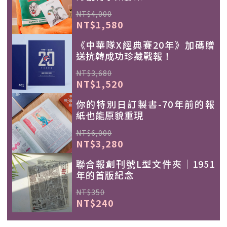
NT$4,000
NT$1,580
《中華隊X經典賽20年》加碼贈
送抗韓成功珍藏戰報！
NT$3,680
NT$1,520
你的特別日訂製書-70年前的報
紙也能原貌重現
NT$6,000
NT$3,280
聯合報創刊號L型文件夾｜1951
年的首版紀念
NT$350
NT$240