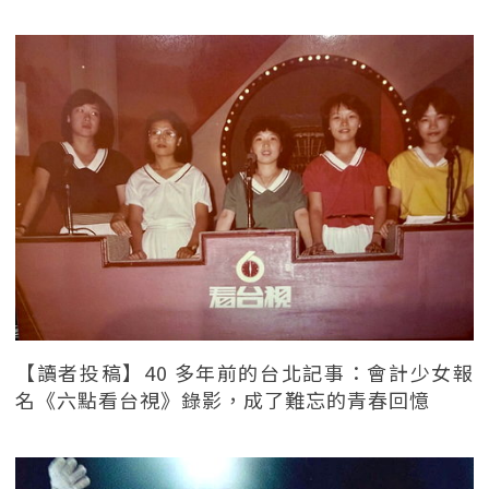
【讀者投稿】40 多年前的台北記事：會計少女報
名《六點看台視》錄影，成了難忘的青春回憶