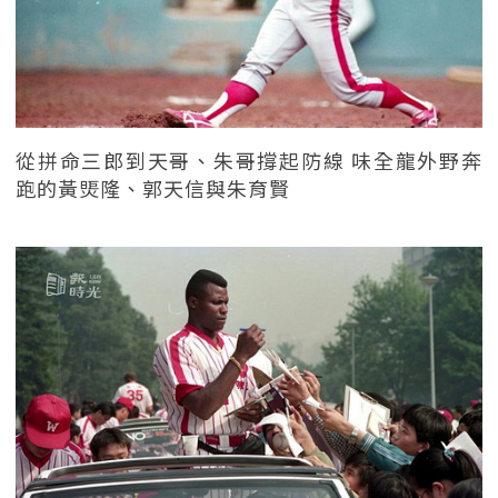
從拼命三郎到天哥、朱哥撐起防線 味全龍外野奔
跑的黃煚隆、郭天信與朱育賢