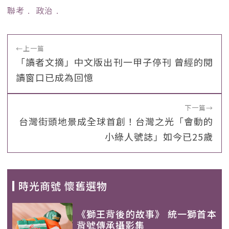
聯考
﹒
政治
﹒
←
上一篇
「讀者文摘」中文版出刊一甲子停刊 曾經的閱
讀窗口已成為回憶
下一篇
→
台灣街頭地景成全球首創！台灣之光「會動的
小綠人號誌」如今已25歲
時光商號 懷舊選物
《獅王背後的故事》 統一獅首本
背號傳承攝影集