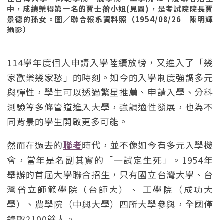
中，成績榮得第一名的賈士蘅小姐(見圖)，是考試院院長賈
景德的孫女。圖／聯合報系資料照（1954/08/26 陳明輝
攝影）
114學年度個人申請入學陸續放榜，又進入了「幾
家歡樂幾家愁」的時刻。如今的入學制度強調多元
與彈性，學生可以透過繁星推薦、申請入學、分科
測驗等多條管道進入大學，強調適性發展，也為不
同背景的學生開啟更多可能。
然而在過去的
聯考
時代，並不像如今有多元入學機
會，當年是名副其實的「一試定生死」。1954年
舉辦的首屆大學聯合招生，只有國立台灣大學、台
灣省立師範學院（台師大）、 工學院（成功大
學）、農學院（中興大學）四所大學參與，全國僅
錄取2100餘人。