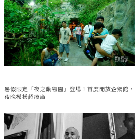
暑假限定「夜之動物園」登場！首度開放企鵝館，
夜晚模樣超療癒