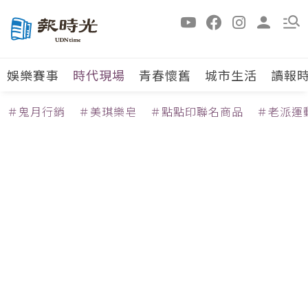
娛樂賽事
時代現場
青春懷舊
城市生活
讀報
＃鬼月行銷
＃美琪樂皂
＃點點印聯名商品
＃老派運