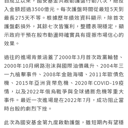
自成立以來，國安基金共啟動護盤行動八次，總投
入金額超過3500億元。每次護盤時間從最短5天到
最長275天不等。根據歷年績效資料顯示，除首次
護盤虧損外，其餘七次皆獲利，整體表現穩定，顯
示政府干預在股市動盪時確實具有提振市場信心的
效果。
過往的進場背景涵蓋了2000年3月首次政黨輪替、
2000年10月網路泡沫與國際油價飆升、2004年三
一九槍擊事件、2008年金融海嘯、2011年歐債危
機、2015年亞洲貨幣危機、2020年COVID-19疫
情，以及2022年俄烏戰爭與全球通膨危機等重大
事件。最近一次進場是在2022年7月，成功阻止當
時台股的劇烈下挫。
此次為國安基金第九度啟動護盤，雖短期內有望穩