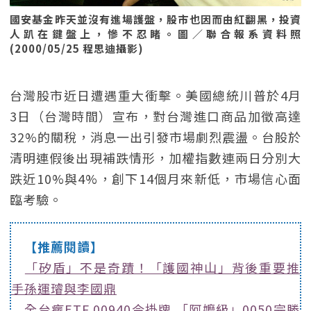
國安基金昨天並沒有進場護盤，股市也因而由紅翻黑，投資
人趴在鍵盤上，慘不忍睹。圖／聯合報系資料照
(2000/05/25 程思迪攝影)
台灣股市近日遭遇重大衝擊。美國總統川普於4月
3日（台灣時間）宣布，對台灣進口商品加徵高達
32%的關稅，消息一出引發市場劇烈震盪。台股於
清明連假後出現補跌情形，加權指數連兩日分別大
跌近10%與4%，創下14個月來新低，市場信心面
臨考驗。
【推薦閱讀】
「矽盾」不是奇蹟！「護國神山」背後重要推
手孫運璿與李國鼎
全台瘋ETF 00940今掛牌 「阿嬤級」0050完勝