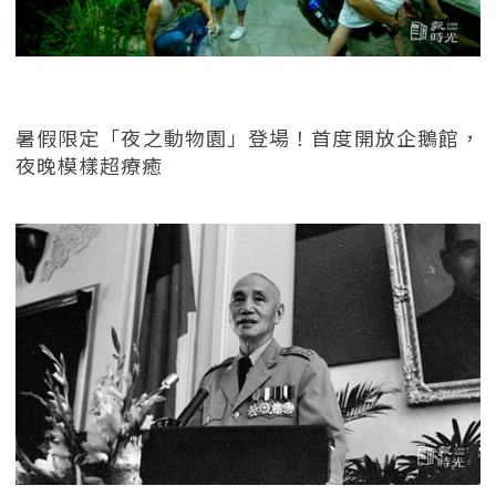
暑假限定「夜之動物園」登場！首度開放企鵝館，
夜晚模樣超療癒