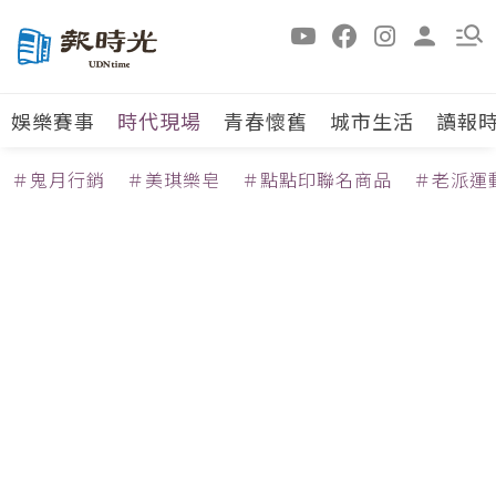
娛樂賽事
時代現場
青春懷舊
城市生活
讀報
＃鬼月行銷
＃美琪樂皂
＃點點印聯名商品
＃老派運