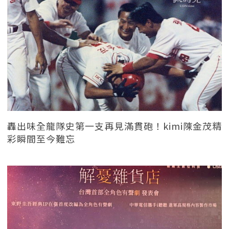
轟出味全龍隊史第一支再見滿貫砲！kimi陳金茂精
彩瞬間至今難忘