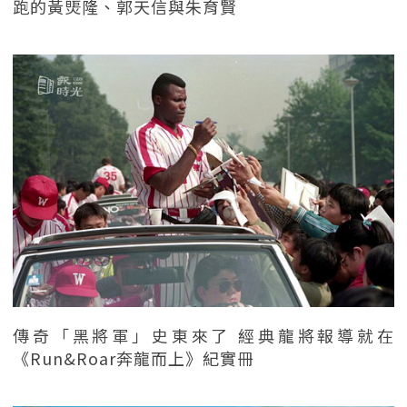
跑的黃煚隆、郭天信與朱育賢
傳奇「黑將軍」史東來了 經典龍將報導就在
《Run&Roar奔龍而上》紀實冊