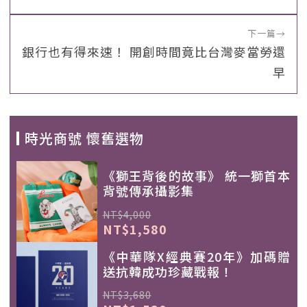
下一篇
→
銀行也有得來速！ 開創時間竟比台灣麥當勞還
早
時光商號 懷舊選物
《獅王背後的故事》 統一獅首本
背號傳承攝影集
NT$4,000
NT$1,580
《中華隊X經典賽20年》加碼贈
送抗韓成功珍藏戰報！
NT$3,680