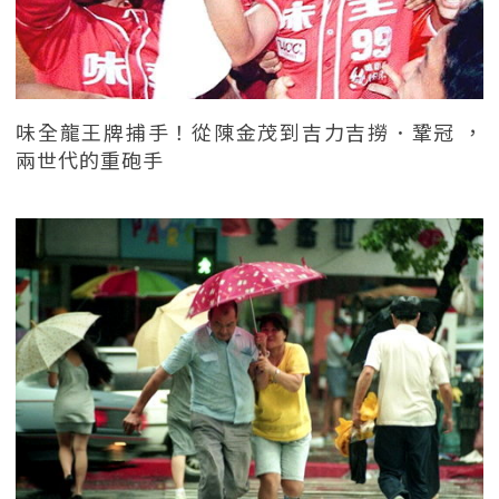
味全龍王牌捕手！從陳金茂到吉力吉撈．鞏冠 ，
兩世代的重砲手