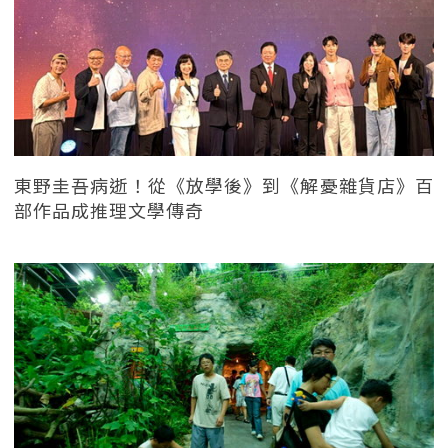
東野圭吾病逝！從《放學後》到《解憂雜貨店》百
部作品成推理文學傳奇