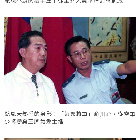
龍魂不滅的投手丘！從金臂人黃平洋到林凱威
颱風天熟悉的身影！「氣象將軍」俞川心，從空軍
少將變身王牌氣象主播