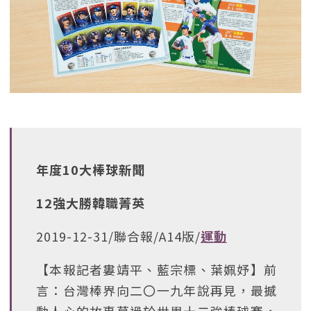
年度10大棒球新聞
12強大勝韓職菁英
2019-12-31/聯合報/A14版/
運動
【本報記者婁靖平、藍宗標、葉姵妤】前
言：台灣棒界向二〇一九年說再見，最撼
動人心的故事莫過於世界十二強棒球賽，