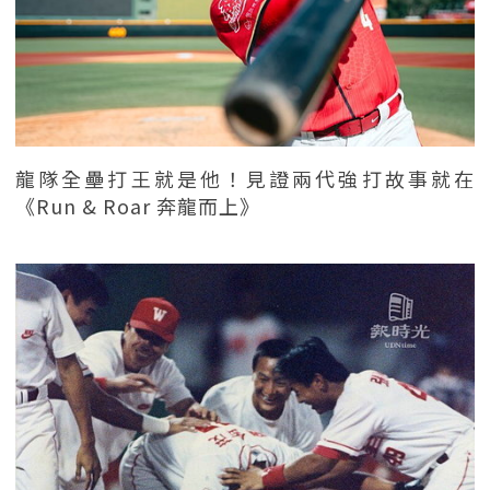
龍隊全壘打王就是他！見證兩代強打故事就在
《Run & Roar 奔龍而上》