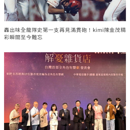
轟出味全龍隊史第一支再見滿貫砲！kimi陳金茂精
彩瞬間至今難忘