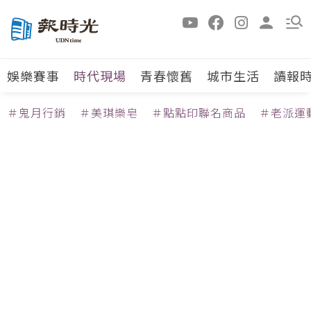
娛樂賽事
時代現場
青春懷舊
城市生活
讀報
＃鬼月行銷
＃美琪樂皂
＃點點印聯名商品
＃老派運