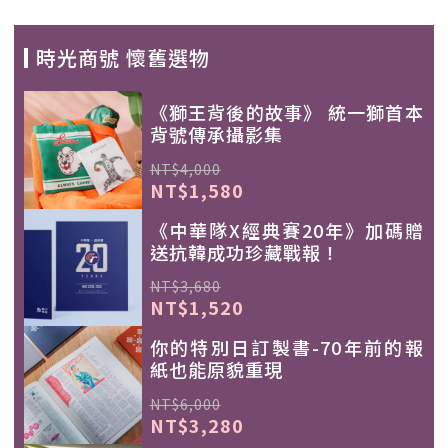
時光商號 懷舊選物
《獅王背後的故事》 統一獅首本
背號傳承攝影集
NT$4,000
NT$1,580
《中華隊X經典賽20年》加碼贈
送抗韓成功珍藏戰報！
NT$3,680
NT$1,520
你的特別日訂製書-70年前的報
紙也能原貌重現
NT$6,000
NT$3,280