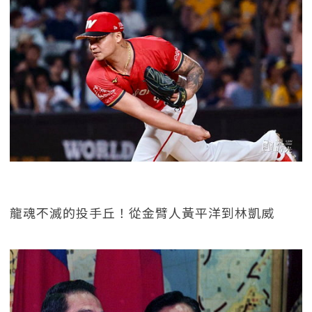
龍魂不滅的投手丘！從金臂人黃平洋到林凱威