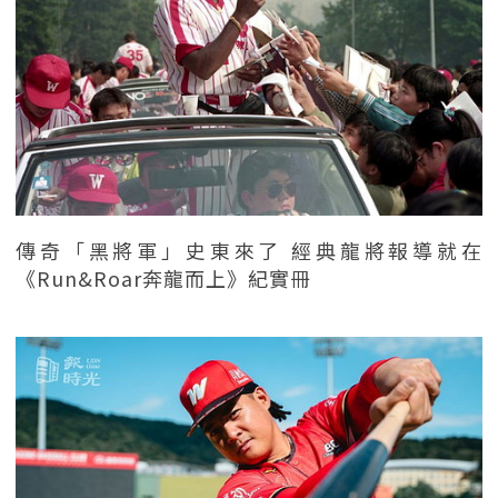
傳奇「黑將軍」史東來了 經典龍將報導就在
《Run&Roar奔龍而上》紀實冊