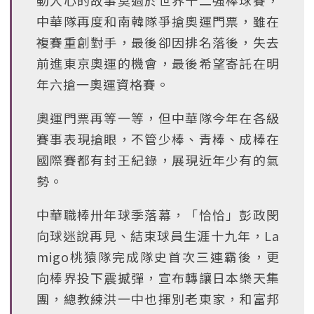
中華隊再度和南韓隊爭搶奧運門票，雖在
複賽重創對手，最後卻因排名落後，失去
前進東京奧運的機會，最後希望寄託在明
年六搶一奧運資格賽。
奧運門票再等一等，但中華隊今年在各級
賽事表現搶眼，不管少棒、青棒、成棒在
國際賽都有封王紀錄，展現近年少有的氣
勢。
中華職棒卅年球季落幕，「恰恰」彭政閔
向球迷說再見、結束球員生涯十九年，La
migo桃猿隊完成隊史首次三連霸後，更
向棒界投下震撼彈，宣布轉讓日本樂天集
團，總教練洪一中也揮別老東家，和富邦