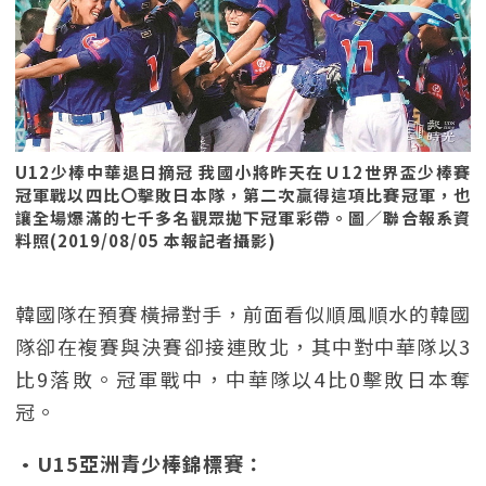
U12少棒中華退日摘冠 我國小將昨天在Ｕ12世界盃少棒賽
冠軍戰以四比〇擊敗日本隊，第二次贏得這項比賽冠軍，也
讓全場爆滿的七千多名觀眾拋下冠軍彩帶。圖／聯合報系資
料照(2019/08/05 本報記者攝影)
韓國隊在預賽橫掃對手，前面看似順風順水的韓國
隊卻在複賽與決賽卻接連敗北，其中對中華隊以3
比9落敗。冠軍戰中，中華隊以4比0擊敗日本奪
冠。
•U15亞洲青少棒錦標賽：