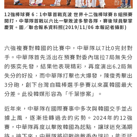
12強棒球賽 6：1中華首戰克波 世界十二強棒球賽Ｂ組預賽
開打，中華隊首戰以六比一擊敗波多黎各隊，賽後球員擊掌
慶賀。圖／聯合報系資料照(2019/11/06 本報記者攝影)
六強複賽對韓國的比賽中，中華隊以7比0完封對
手。中華隊首先派出在預賽對委內瑞拉7局無失分
的張奕先發，結果他表現精彩，再度演出6.2局無
失分的好投，而中華隊打擊也大爆發，陳俊秀擊出
3分砲，創下台灣自職棒選手參賽以來贏韓國最大
分差。此役韓媒形容為「千葉慘案」。
近年來，中華隊在國際賽事中多次與韓國交手並占
據上風，逐漸扭轉過去的劣勢。2024年的12強
賽，中華隊再度以擊敗韓國為起點，讓球迷充滿期
待。接下來，中華隊將迎戰強敵委內瑞拉，能否延