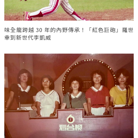
味全龍跨越 30 年的內野傳承！「紅色巨砲」羅世
幸到新世代李凱威