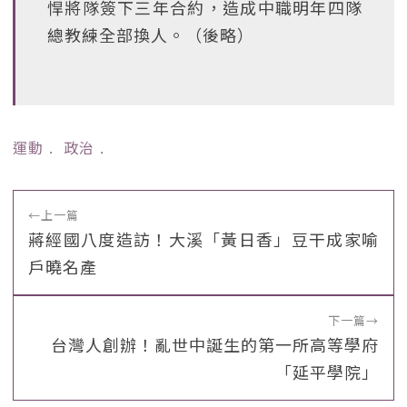
悍將隊簽下三年合約，造成中職明年四隊
總教練全部換人。（後略）
運動
﹒
政治
﹒
←
上一篇
蔣經國八度造訪！大溪「黃日香」豆干成家喻
戶曉名產
下一篇
→
台灣人創辦！亂世中誕生的第一所高等學府
「延平學院」