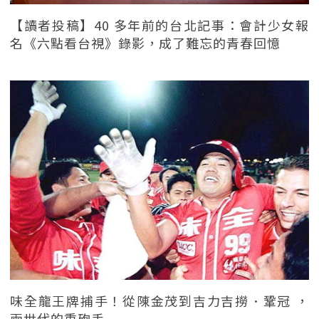
【讀者投稿】40 多年前的台北記事：會計少女報
名《六點看台視》錄影，成了難忘的青春回憶
味全龍王牌捕手！從陳金茂到吉力吉撈．鞏冠 ，
兩世代的重砲手