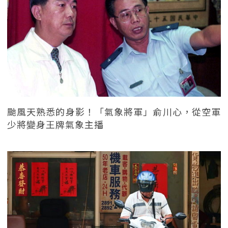
颱風天熟悉的身影！「氣象將軍」俞川心，從空軍
少將變身王牌氣象主播