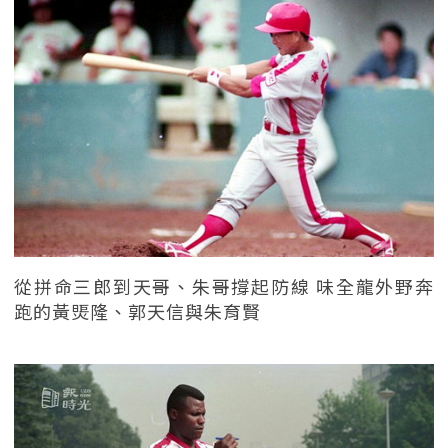
從拼命三郎到天哥、朱哥撐起防線 味全龍外野奔
跑的黃煚隆、郭天信與朱育賢