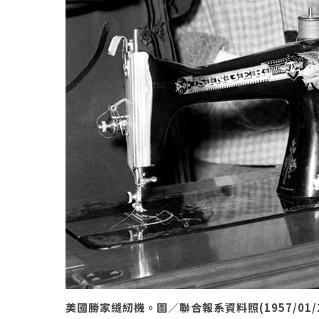
美國勝家縫紉機。圖／聯合報系資料照(1957/01/