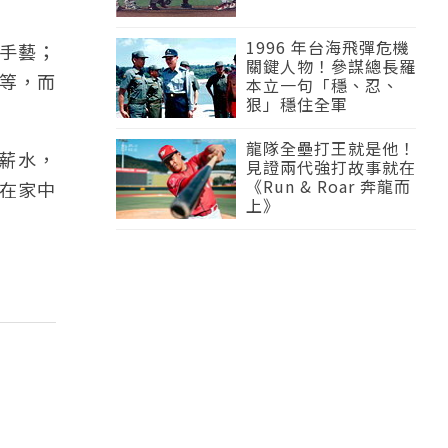
1996 年台海飛彈危機
手藝；
關鍵人物！參謀總長羅
等，而
本立一句「穩、忍、
狠」穩住全軍
龍隊全壘打王就是他！
的薪水，
見證兩代強打故事就在
《Run & Roar 奔龍而
在家中
上》