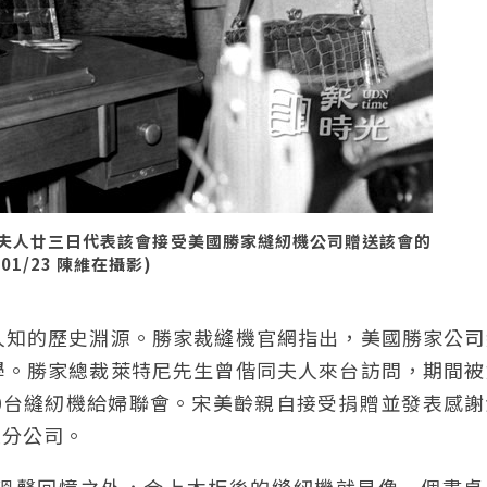
夫人廿三日代表該會接受美國勝家縫紉機公司贈送該會的
1/23 陳維在攝影)
人知的歷史淵源。勝家裁縫機官網指出，美國勝家公司
學。勝家總裁萊特尼先生曾偕同夫人來台訪問，期間被
0台縫紉機給婦聯會。宋美齡親自接受捐贈並發表感謝
立分公司。