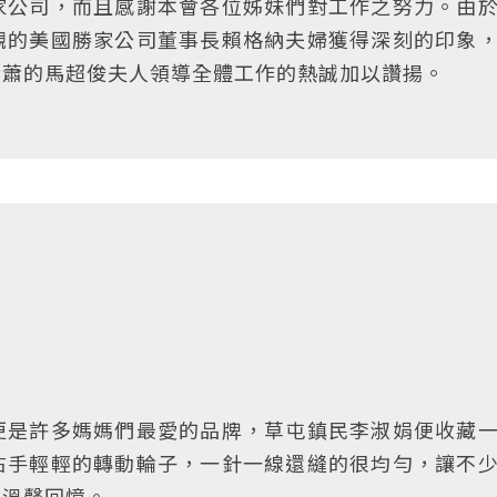
家公司，而且感謝本會各位姊妹們對工作之努力。由
觀的美國勝家公司董事長賴格納夫婦獲得深刻的印象
蕭蕭的馬超俊夫人領導全體工作的熱誠加以讚揚。
更是許多媽媽們最愛的品牌，草屯鎮民李淑娟便收藏
右手輕輕的轉動輪子，一針一線還縫的很均勻，讓不
的溫馨回憶。