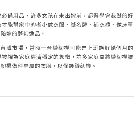
庭必備用品，許多女孩在未出嫁前，都得學會裁縫的好
後才能幫家中的老小做衣服、縫名牌、補衣褲、做床單
們陪嫁的夢幻逸品。
入到台灣市場，當時一台縫紉機可能是上班族好幾個月
機被視為家庭經濟穩定的象徵，許多家庭會將縫紉機擺
縫紉機做件專屬的衣服，以保護縫紉機。