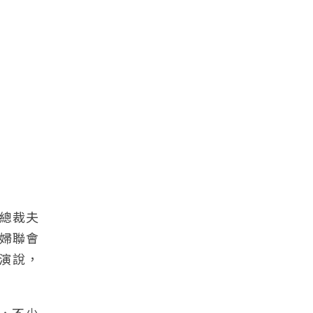
總裁夫
婦聯會
演說，