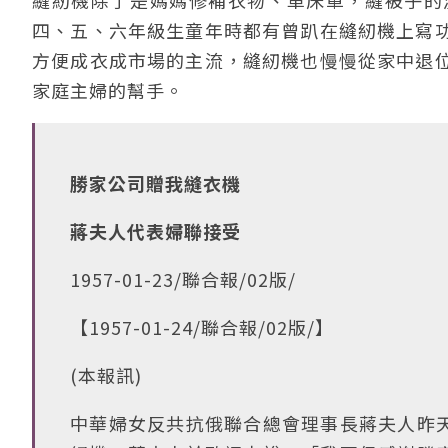
縫紉機除了是媽媽修補衣物、車床單，縫被子的
四、五、六年級生童年時都有曾趴在縫紉機上寫
方便成衣成市場的主流，縫紉機也慢慢從家中退
家庭主婦的幫手。
勝家公司贈我縫衣機
蔣夫人代表婦聯接受
1957-01-23/聯合報/02版/
【1957-01-24/聯合報/02版/】
(本報訊)
中華婦女反共抗俄聯合總會理事長蔣夫人昨