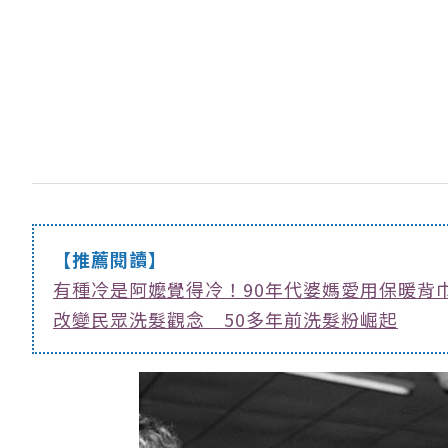
【推薦閱讀】
有種冷是阿嬤覺得冷！90年代婆媽愛用保暖背
改變民眾洗髮觀念 50多年前洗髮粉崛起