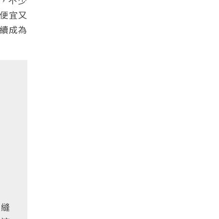
，不少
便宜又
續成為
架縫