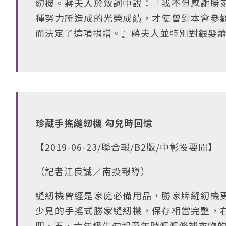
紉機。蔣夫人於致詞中說：「我不但感謝勝
種努力所造成的光榮成績，才使曾到本會參
而決定了這項捐贈。』蔣夫人並特別對銀髮
珍藏手搖縫紉機 勾兒時回憶
【2019-06-23/聯合報/B2版/中彰投要聞】
（記者江良誠╱南投報導）
縫紉機曾經是家庭必備用品，勝家牌縫紉機
少見的手搖式勝家縫紉機，保存相當完整，
四、五、六年級生勾起童年時媽媽修補衣物