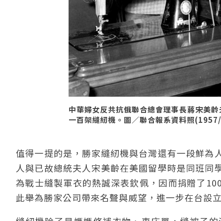
中華婦女反共抗俄聯合總會理事長蔣宋美齡
一百架縫紉機。圖／聯合報系資料照(1957/0
值得一提的是，勝家縫紉機與台灣還有一段鮮為
人與已故總統夫人宋美齡在美國留學時是同班同
為戰士縫製軍衣的熱誠深表欽佩，因而捐贈了10
此舉為勝家公司帶來名聲與威望，進一步在台設