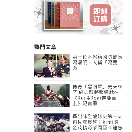
熱門文章
第一位本省籍國防部長
湯曜明，人稱「湯要
命」
傳奇「黑將軍」史東來
了 經典龍將報導就在
《Run&Roar奔龍而
上》紀實冊
轟出味全龍隊史第一支
再見滿貫砲！kimi陳
金茂精彩瞬間至今難忘