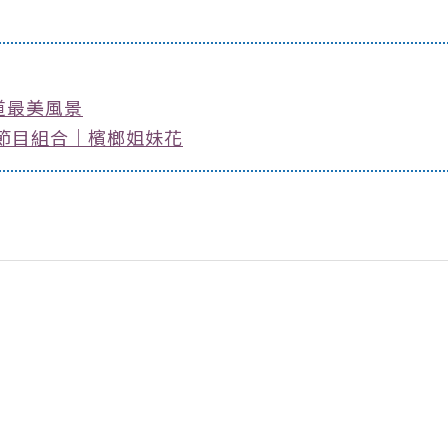
道最美風景
典節目組合｜檳榔姐妹花