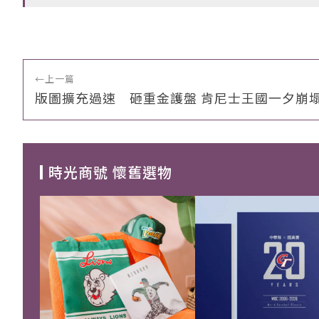
←
上一篇
版圖擴充過速 砸重金護盤 肯尼士王國一夕崩
時光商號 懷舊選物