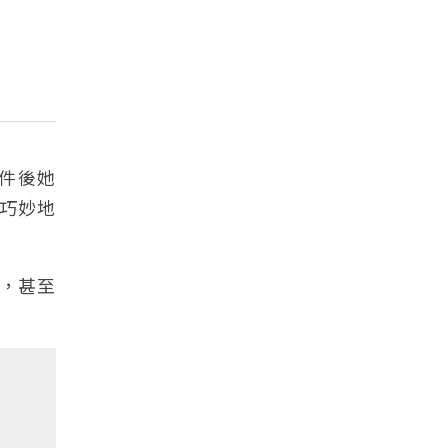
件後她
，巧妙地
，甚至