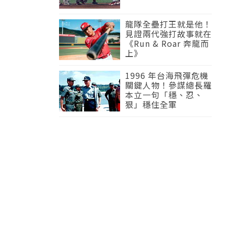
龍隊全壘打王就是他！
見證兩代強打故事就在
《Run & Roar 奔龍而
上》
1996 年台海飛彈危機
關鍵人物！參謀總長羅
本立一句「穩、忍、
狠」穩住全軍