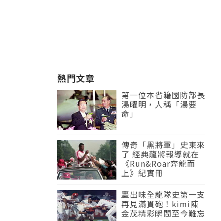
熱門文章
第一位本省籍國防部長
湯曜明，人稱「湯要
命」
傳奇「黑將軍」史東來
了 經典龍將報導就在
《Run&Roar奔龍而
上》紀實冊
轟出味全龍隊史第一支
再見滿貫砲！kimi陳
金茂精彩瞬間至今難忘