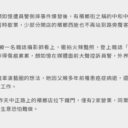
顏如憶遭員警側摔事件爆發後，有檳榔街之稱的中和
暫時歇業，少部分開店的檳榔西施也不再站到路旁攬
被一名雜誌攝影師看上，邀拍火辣豔照，登上雜誌
摔得傷痕累累，顏如憶在媒體面前大聲控訴員警，外
進軍演藝圈的想法，她因父親多年前罹患癌症病逝，
施工作。
昨天中正路上的檳榔店拉下鐵門，僅有2家營業，同
後生意恐怕難做。