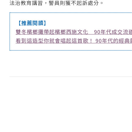
法治教育講習，警員則獲不起訴處分。
【推薦閱讀】
雙冬檳榔攤帶起檳榔西施文化 90年代成交流
看到這造型你就會唱起這首歌！ 90年代的經