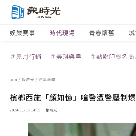
娛樂賽事
時代現場
青春懷舊
城
＃鬼月行銷
＃美琪樂皂
＃點點印聯名商
udn
/
報時光
/
往事新聞
檳榔西施「顏如憶」嗆警遭警壓制爆
2024-11-06 14:59
報時光