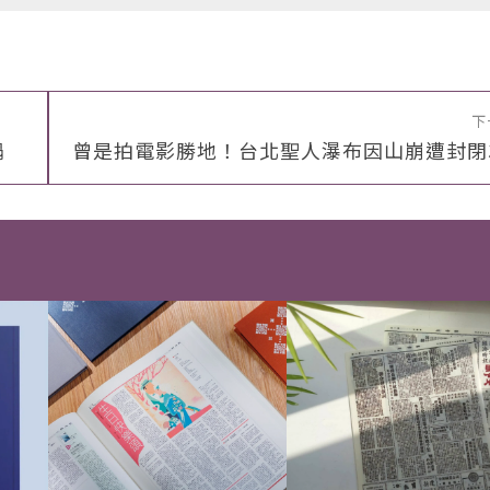
下
塌
曾是拍電影勝地！台北聖人瀑布因山崩遭封閉