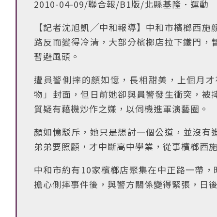
2010-04-09/聯合報/B1版/北縣基隆．運動
【記者沈旭凱╱中和報導】中和市檳榔西施
路反而變得冷清，大部分檳榔店拉下鐵門，
暫避風頭。
遭員警側摔的顏如憶，長相甜美，上個月才
物」封面，但日前她卻與員警發生衝突，被
質疑有藉機炒作之嫌，以伺機進軍演藝圈。
顏如憶駁斥，她只是想討一個公道，並沒有
弟弟要照顧，才中斷高中學業，從事檳榔西
中和市約有10家檳榔店聚集在中正路一帶，
擔心側摔事件後，與警方關係變得緊張，日