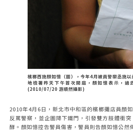
檳榔西施顏如憶（圖），今年4月被員警欒丞施以
地檢署昨天下午首次開庭，顏如憶表示，過
(2010/07/20 游順然攝影)
2010年4月6日，新北市中和區的檳榔攤店員
反罵警察，並企圖降下鐵門，引發雙方肢體衝突
酵。顏如憶控告警員傷害，警員則告顏如憶公然侮