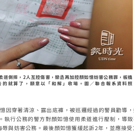
柔道側摔，2人互控傷害，欒丞再加控顏如憶妨害公務罪，板橋
去的就算了，願意以「和解」收場。圖／聯合報系資料照
顏如憶因穿著清涼、露出底褲，被巡邏經過的警員勸導
。執行公務的警方對顏如憶使用柔道進行壓制，導致
辱與妨害公務。最後顏如憶獲緩起訴2年，並應接受1