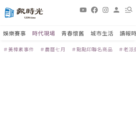
娛樂賽事
時代現場
青春懷舊
城市生活
讀報
＃黃樟素事件
＃農曆七月
＃點點印聯名商品
＃老派