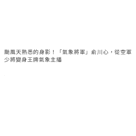
颱風天熟悉的身影！「氣象將軍」俞川心，從空軍
少將變身王牌氣象主播