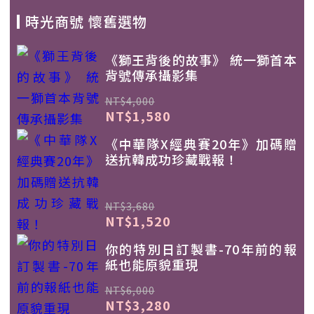
時光商號 懷舊選物
《獅王背後的故事》 統一獅首本
背號傳承攝影集
NT$4,000
NT$1,580
《中華隊X經典賽20年》加碼贈
送抗韓成功珍藏戰報！
NT$3,680
NT$1,520
你的特別日訂製書-70年前的報
紙也能原貌重現
NT$6,000
NT$3,280