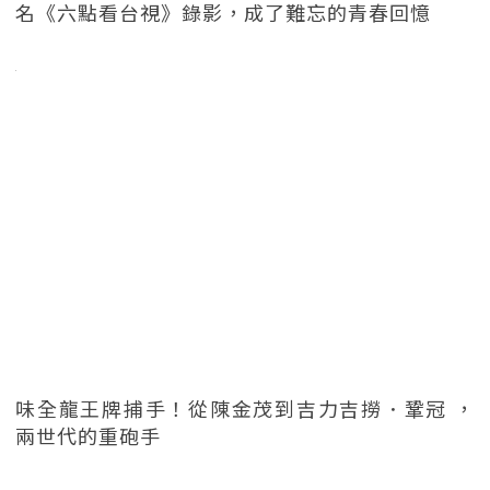
名《六點看台視》錄影，成了難忘的青春回憶
味全龍王牌捕手！從陳金茂到吉力吉撈．鞏冠 ，
兩世代的重砲手