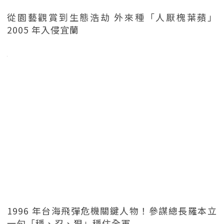
從園藝觀賞到生態浩劫 外來種「人厭槐葉蘋」
2005 年入侵宜蘭
1996 年台海飛彈危機關鍵人物！參謀總長羅本立
一句「穩、忍、狠」穩住全軍