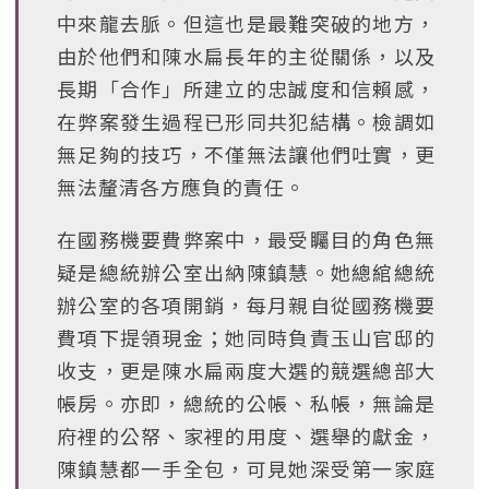
中來龍去脈。但這也是最難突破的地方，
由於他們和陳水扁長年的主從關係，以及
長期「合作」所建立的忠誠度和信賴感，
在弊案發生過程已形同共犯結構。檢調如
無足夠的技巧，不僅無法讓他們吐實，更
無法釐清各方應負的責任。
在國務機要費弊案中，最受矚目的角色無
疑是總統辦公室出納陳鎮慧。她總綰總統
辦公室的各項開銷，每月親自從國務機要
費項下提領現金；她同時負責玉山官邸的
收支，更是陳水扁兩度大選的競選總部大
帳房。亦即，總統的公帳、私帳，無論是
府裡的公帑、家裡的用度、選舉的獻金，
陳鎮慧都一手全包，可見她深受第一家庭