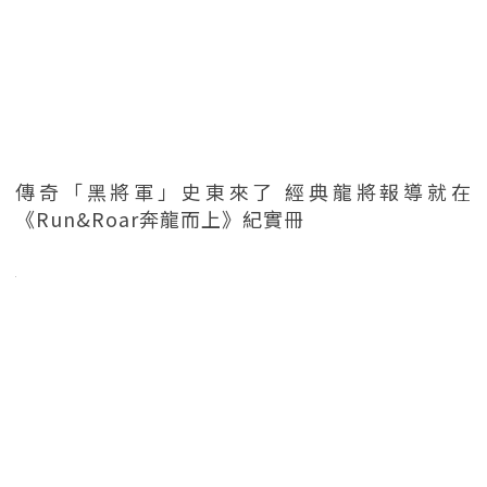
傳奇「黑將軍」史東來了 經典龍將報導就在
《Run&Roar奔龍而上》紀實冊