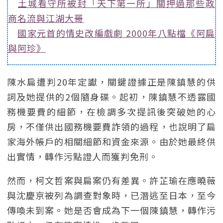
土城看守所被封「天下第一所」關押過那些政
商名流與江湖大哥
國家元首的情史改編戲劇 2000年八點檔《阿扁
與阿珍》
陳水扁遭判20年定讞，關鍵證據正是陳鎮慧的供
詞及她提供的2個隨身碟。起初，陳鎮慧不透露國
務機要費的細節，在檢調多次提訊後突破她的心
房，不僅供出國務機要費詐領的過程，也說明了扁
家海外帳戶的相關細節和資金來源。由於她最終供
出實情，轉作污點證人而獲判免刑。
然而，柯文哲案與扁案仍有差異。許芷瑜在應曉薇
與沈慶京被列為調查對象時，已潛逃至日本，至今
傳喚未到案。她是否會成為下一個陳鎮慧，轉作污