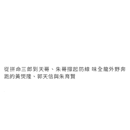
從拼命三郎到天哥、朱哥撐起防線 味全龍外野奔
跑的黃煚隆、郭天信與朱育賢