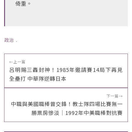
倚重。
政治
﹒
←
上一篇
呂明賜三轟封神！1985年邀請賽14局下再見
全壘打 中華隊逆轉日本
下一篇
→
中職與美國職棒曾交鋒！教士隊四場比賽無一
勝票房慘淡｜1992年中美職棒對抗賽