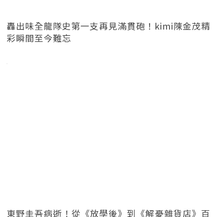
轟出味全龍隊史第一支再見滿貫砲！kimi陳金茂精
彩瞬間至今難忘
東野圭吾病逝！從《放學後》到《解憂雜貨店》百