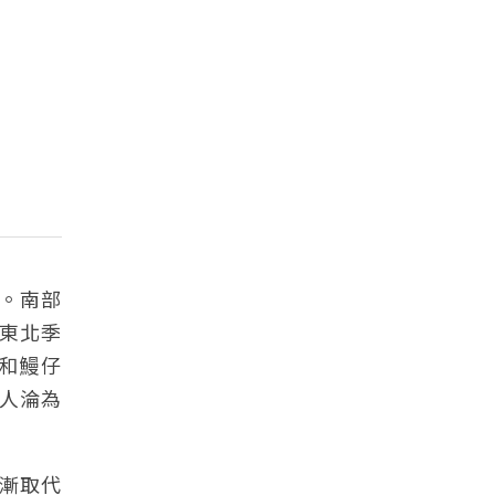
。南部
東北季
和鰻仔
人淪為
漸取代