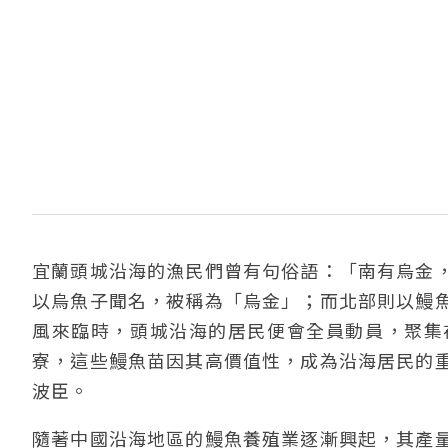
宜蘭頭城沿海的漁民們曾有句俗語：「南有烏金
以烏魚子聞名，被稱為「烏金」；而北部則以鰻
風來臨時，頭城沿海的居民便會全員動員，聚集
寮，這些鰻魚苗因其高價值性，成為沿海居民的
波臣。
隨著中國沿海地區的鰻魚養殖業逐漸興起，其產