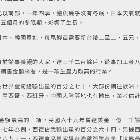
尤以南部，一年四季，鰻魚幾乎沒有冬眠，日本天氣
、五個月的冬眠期，影響了生長。
日本、韓國買進，每尾鰻苗需要新台幣二至二．五元
目前從事養鰻的人家，達三千二百餘戶，從事加工者
魚銷售金額來看，是一項生產力頗高的行業。
佔世界蘆筍總輸出量的百分之七十，大部份銷往歐洲
、墨西哥、西班牙、中國大陸等地也有輸出，業者估
金額最高的一項，民國六十九年曾達美金一億一千
十七年為例，西德佔我輸出量的百分之六十四，另據
之八九．一，西德食品專家譽台灣蘆筍業者是「世界