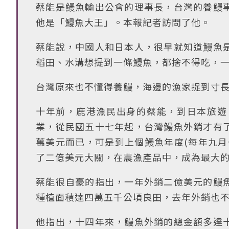
蔡能是鰻魚輸出公會的理事長，台灣的養鰻
他是「鰻魚大王」。本報記者訪問了他。
蔡能說，中國人和日本人，很早就知道鰻魚
稻田、水溝想提到一條鰻魚，都捨不得吃，
台灣原來也不懂得養鰻，海邊的漁家捉到寸
十年前，鹿港漁民出身的蔡能，到日本旅遊
業，從民國五十七年起，台灣鰻魚外銷才有
萬美元而已，可是到上個鰻魚年度(每年九月
了二億美元大關，在農漁產品中，成為最大
蔡能很自豪的指出，一年外銷二億美元的鰻
種植面積達四萬五千公頃良田，去年外銷也
他指出，十四年來，鰻魚外銷的總金額多達