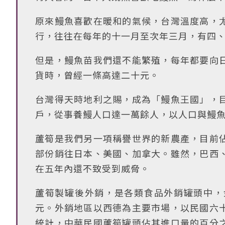
原來鰻魚喜歡在暖和的氣候，台灣溫度高，
行，往往在每年的十一月至次年三月，有四
但是，鰻魚苗我們還不能繁殖，每年都要向
貨時，曾經一條高達二十元。
台灣得天時地利之賜，成為「鰻魚王國」，
戶，從事養鰻人口達一萬餘人，以人口與鰻
蘆筍是我們另一項稱譽世界的新農產，目前
部份銷往日本、美國、加拿大。雖然，巴西
在五年內還不致受到威脅。
蘆筍製罐後外銷，是各類食品外銷罐頭中，
元。外銷地區以西德為主要市場，以民國六
統計，中華民國蘆筍罐頭佔其進口量的百分