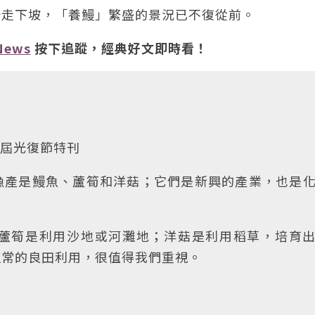
始走下坡，「養鰻」繁盛的景況已不復從前。
News
按下追蹤，經典好文即時看！
卅六屆光復節特刊
漁產是鰻魚、蘆筍和洋菇；它們是新興的產業，也是
蘆筍是利用沙地或河灘地；洋菇是利用稻草，培育
正常的良田利用，很值得我們重視。