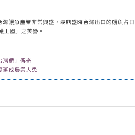
的台灣鰻魚產業非常興盛，最鼎盛時台灣出口的鰻魚占
鰻王國」之美譽。
台灣鯛」傳奇
蔓延成農業大患