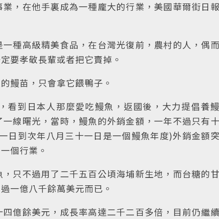
事業，在他手裏成為一種龐大的行業，美國華爾街日
是一種高級精美食品，在台灣光復前，農村的人，偶
一定要孝敬長輩或者把它賣掉。
長的鰻苗，只會拿它餵鴨子。
，看到日本人那麼愛吃鰻魚，返國後，大力提倡養
了一線曙光，當時，鰻魚的外銷金額，一年不過只有
一日到次年八月三十一日是一個鰻魚年度)外銷金額
的一個行業。
魚，只不過用了二千五百公頃海埔新生地，而台糖的
不過一億八千餘萬美元而已。
十四億餘美元，成長率高達二千二百多倍，目前仍繼