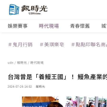
娛樂賽事
時代現場
青春懷舊
城
＃鬼月行銷
＃美琪樂皂
＃點點印聯名商
udn
/
報時光
/
時代現場
台灣曾是「養鰻王國」！ 鰻魚產業
2024-07-26 14:02
報時光