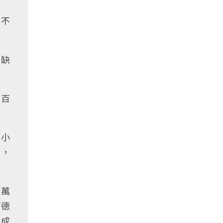
就不
，缺
八百
，小
計，
餘萬
西德
最成