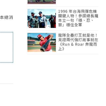
1996 年台海飛彈危機
關鍵人物！參謀總長羅
日本總消
本立一句「穩、忍、
狠」穩住全軍
龍隊全壘打王就是他！
見證兩代強打故事就在
《Run & Roar 奔龍而
上》