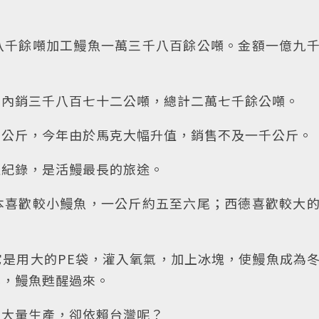
八千餘噸加工鰻魚一萬三千八百餘公噸。金額一億九
，內銷三千八百七十二公噸，總計二萬七千餘公噸。
多公斤，今年由於馬克大幅升值，銷售不及一千公斤。
過紀錄，是活鰻最長的旅途。
本喜歡較小鰻魚，一公斤約五至六尾；西德喜歡較大
是用大的PE袋，灌入氧氣，加上冰塊，使鰻魚成為
化，鰻魚甦醒過來。
不大量生產，卻依賴台灣呢？