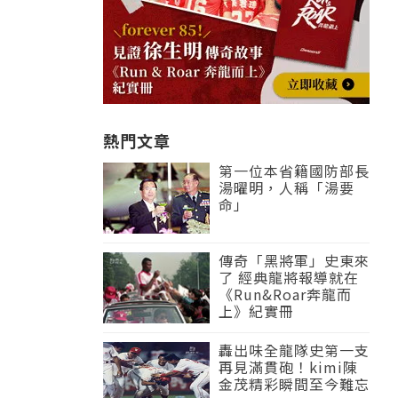
熱門文章
第一位本省籍國防部長
湯曜明，人稱「湯要
命」
傳奇「黑將軍」史東來
了 經典龍將報導就在
《Run&Roar奔龍而
上》紀實冊
轟出味全龍隊史第一支
再見滿貫砲！kimi陳
金茂精彩瞬間至今難忘