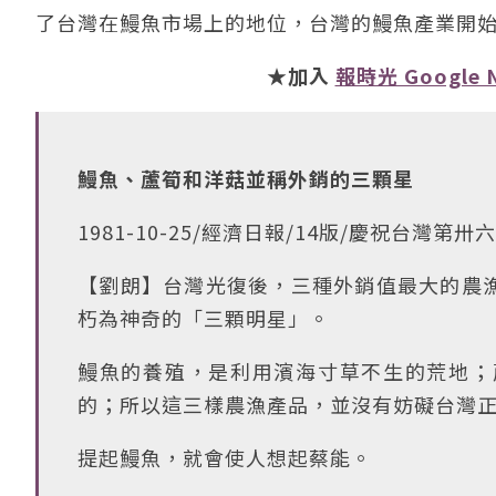
了台灣在鰻魚市場上的地位，台灣的鰻魚產業開
★加入
報時光 Google 
鰻魚、蘆筍和洋菇並稱外銷的三顆星
1981-10-25/經濟日報/14版/慶祝台灣第
【劉朗】台灣光復後，三種外銷值最大的農
朽為神奇的「三顆明星」。
鰻魚的養殖，是利用濱海寸草不生的荒地；
的；所以這三樣農漁產品，並沒有妨礙台灣
提起鰻魚，就會使人想起蔡能。