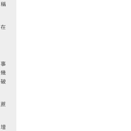
報稱
而在
鰻事
十幾
突破
甘蔗
續增