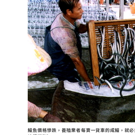
鰻魚價格慘跌，養殖業者每賣一貨車的成鰻，就必須賠