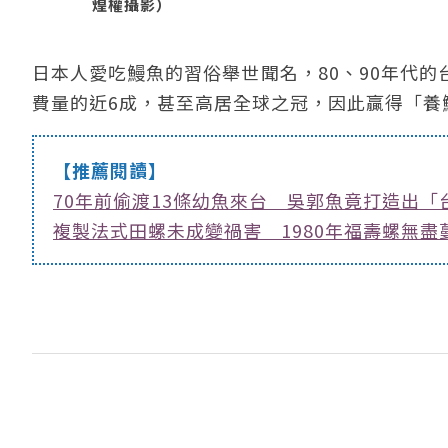
煌權攝影）
日本人愛吃鰻魚的習俗舉世聞名，80、90年代
費量的近6成，甚至高居全球之冠，因此贏得「養
【推薦閱讀】
70年前偷渡13條幼魚來台 吳郭魚竟打造出「
複製法式田螺未成變禍害 1980年福壽螺無盡