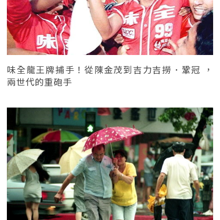
味全龍王牌捕手！從陳金茂到吉力吉撈．鞏冠 ，
兩世代的重砲手