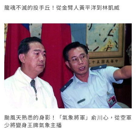
龍魂不滅的投手丘！從金臂人黃平洋到林凱威
颱風天熟悉的身影！「氣象將軍」俞川心，從空軍
少將變身王牌氣象主播