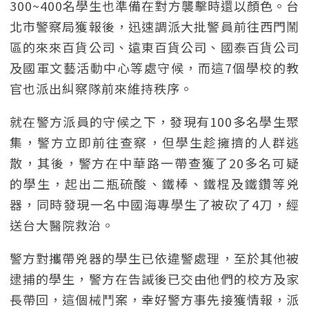
300~400名學生也準備在對方襲擊時還以顏色。台
北市警察局獲報後，迅速調派大批警員前往西門鬧
區的來來百貨公司、遠東百貨公司、國泰百貨公司
及國軍文藝活動中心等處守候，而這7個學校的教
官也派出糾察隊前來維持秩序。
就在警方派員的守候之下，發現有100多名學生聚
集，警方立即前往查察，但學生趁擁擠的人群逃
散，其後，警方在中華路一帶查獲了20多名可疑
的學生，起出二瓶硫酸、鐵棒、鐵棍及鐵鑽等兇
器，同時發現一名中國海專學生了被砍了4刀，經
送台大醫院救治。
警方對攜帶兇器的學生已依違警處理，至於其他被
逮捕的學生，警方在告誡後已交由他們的校方及家
長帶回，這個械鬥案，幸好警方事先接獲情報，派