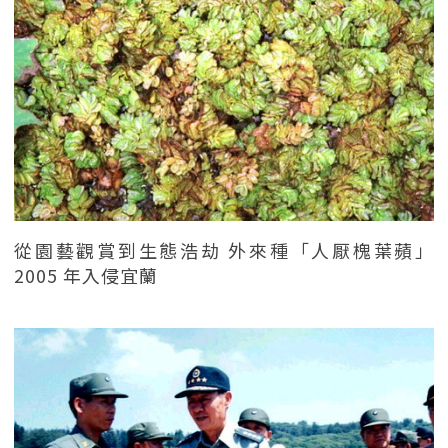
從園藝觀賞到生態浩劫 外來種「人厭槐葉蘋」
2005 年入侵宜蘭