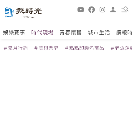
娛樂賽事
時代現場
青春懷舊
城市生活
讀報
＃鬼月行銷
＃美琪樂皂
＃點點印聯名商品
＃老派運