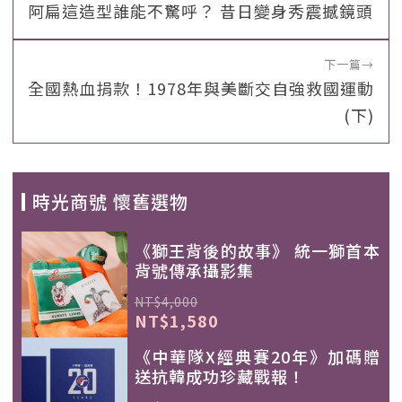
阿扁這造型誰能不驚呼？ 昔日變身秀震撼鏡頭
下一篇
→
全國熱血捐款！1978年與美斷交自強救國運動
(下)
時光商號 懷舊選物
《獅王背後的故事》 統一獅首本
背號傳承攝影集
NT$4,000
NT$1,580
《中華隊X經典賽20年》加碼贈
送抗韓成功珍藏戰報！