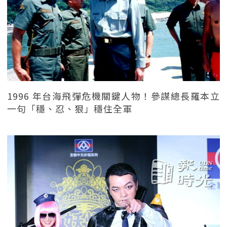
1996 年台海飛彈危機關鍵人物！參謀總長羅本立
一句「穩、忍、狠」穩住全軍