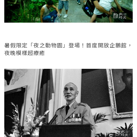
暑假限定「夜之動物園」登場！首度開放企鵝館，
夜晚模樣超療癒