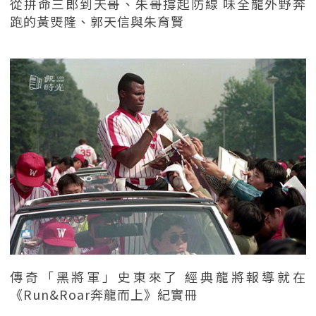
從拼命三郎到天哥、朱哥撐起防線 味全龍外野奔
跑的黃煚隆、郭天信與朱育賢
傳奇「黑將軍」史東來了 經典龍將報導就在
《Run&Roar奔龍而上》紀實冊