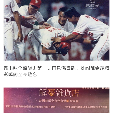
轟出味全龍隊史第一支再見滿貫砲！kimi陳金茂精
彩瞬間至今難忘