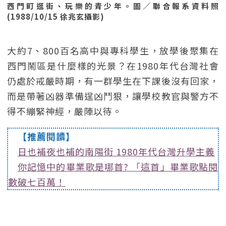
西門町逛街、玩樂的青少年。圖／聯合報系資料照
(1988/10/15 徐兆玄攝影)
大約7、800百名高中與專科學生，放學後聚集在
西門鬧區是什麼樣的光景？在1980年代台灣社會
仍處於戒嚴時期，有一群學生在下課後沒有回家，
而是帶著凶器準備逞凶鬥狠，讓學校教官與警方不
得不繃緊神經，嚴陣以待。
【推薦閱讀】
日也補夜也補的南陽街 1980年代台灣升學主義
你記憶中的畢業歌是哪首? 「這首」畢業歌點閱
數破七百萬！