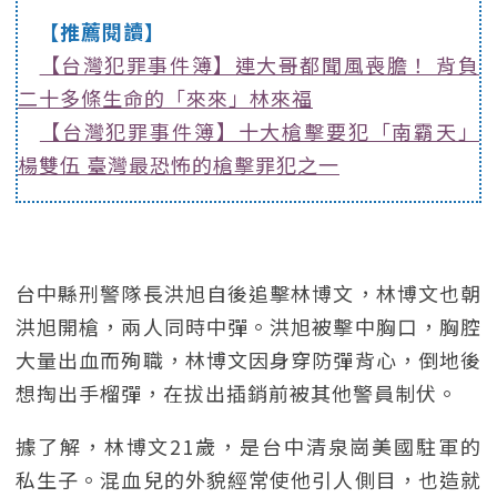
【推薦閱讀】
【台灣犯罪事件簿】連大哥都聞風喪膽！ 背負
二十多條生命的「來來」林來福
【台灣犯罪事件簿】十大槍擊要犯「南霸天」
楊雙伍 臺灣最恐怖的槍擊罪犯之一
台中縣刑警隊長洪旭自後追擊林博文，林博文也朝
洪旭開槍，兩人同時中彈。洪旭被擊中胸口，胸腔
大量出血而殉職，林博文因身穿防彈背心，倒地後
想掏出手榴彈，在拔出插銷前被其他警員制伏。
據了解，林博文21歲，是台中清泉崗美國駐軍的
私生子。混血兒的外貌經常使他引人側目，也造就