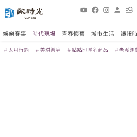
娛樂賽事
時代現場
青春懷舊
城市生活
讀報
＃鬼月行銷
＃美琪樂皂
＃點點印聯名商品
＃老派運