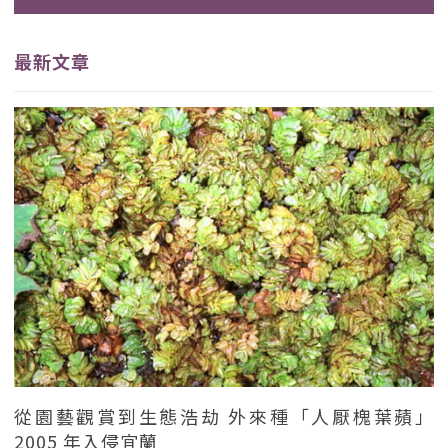
最新文章
從園藝觀賞到生態浩劫 外來種「人厭槐葉蘋」
2005 年入侵宜蘭