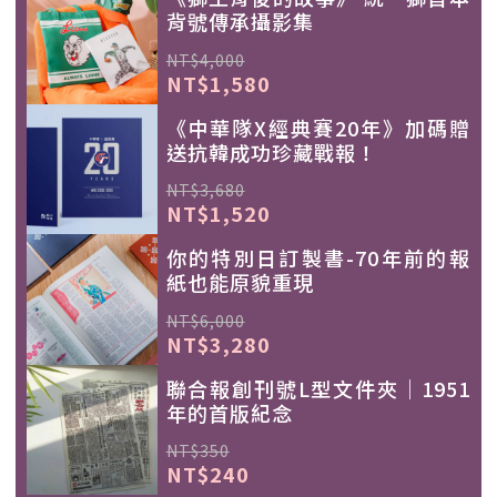
背號傳承攝影集
NT$4,000
NT$1,580
《中華隊X經典賽20年》加碼贈
送抗韓成功珍藏戰報！
NT$3,680
NT$1,520
你的特別日訂製書-70年前的報
紙也能原貌重現
NT$6,000
NT$3,280
聯合報創刊號L型文件夾｜1951
年的首版紀念
NT$350
NT$240