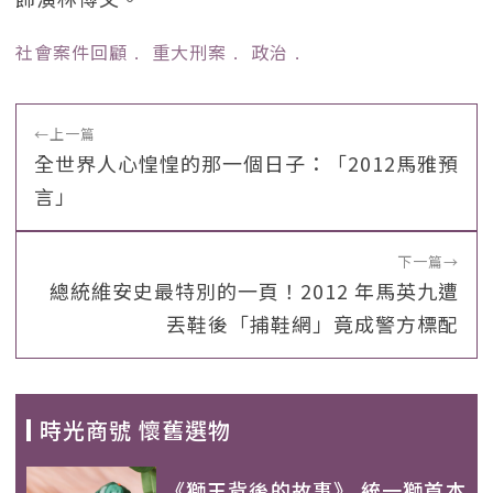
社會案件回顧
﹒
重大刑案
﹒
政治
﹒
←
上一篇
全世界人心惶惶的那一個日子：「2012馬雅預
言」
下一篇
→
總統維安史最特別的一頁！2012 年馬英九遭
丟鞋後「捕鞋網」竟成警方標配
時光商號 懷舊選物
《獅王背後的故事》 統一獅首本