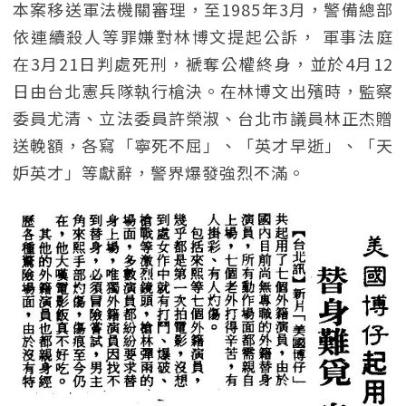
本案移送軍法機關審理，至1985年3月，警備總部
依連續殺人等罪嫌對林博文提起公訴， 軍事法庭
在3月21日判處死刑，褫奪公權終身，並於4月12
日由台北憲兵隊執行槍決。在林博文出殯時，監察
委員尤清、立法委員許榮淑、台北市議員林正杰贈
送輓額，各寫「寧死不屈」、「英才早逝」、「天
妒英才」等獻辭，警界爆發強烈不滿。