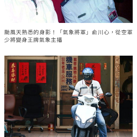
颱風天熟悉的身影！「氣象將軍」俞川心，從空軍
少將變身王牌氣象主播