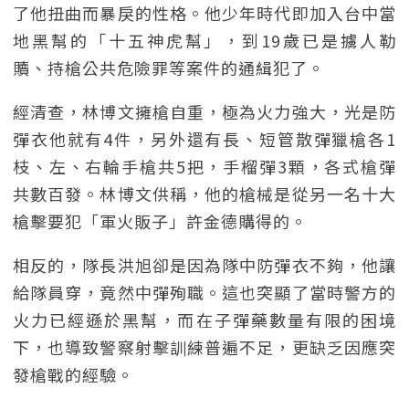
了他扭曲而暴戾的性格。他少年時代即加入台中當
地黑幫的「十五神虎幫」，到19歲已是擄人勒
贖、持槍公共危險罪等案件的通緝犯了。
經清查，林博文擁槍自重，極為火力強大，光是防
彈衣他就有4件，另外還有長、短管散彈獵槍各1
枝、左、右輪手槍共5把，手榴彈3顆，各式槍彈
共數百發。林博文供稱，他的槍械是從另一名十大
槍擊要犯「軍火販子」許金德購得的。
相反的，隊長洪旭卻是因為隊中防彈衣不夠，他讓
給隊員穿，竟然中彈殉職。這也突顯了當時警方的
火力已經遜於黑幫，而在子彈藥數量有限的困境
下，也導致警察射擊訓練普遍不足，更缺乏因應突
發槍戰的經驗。