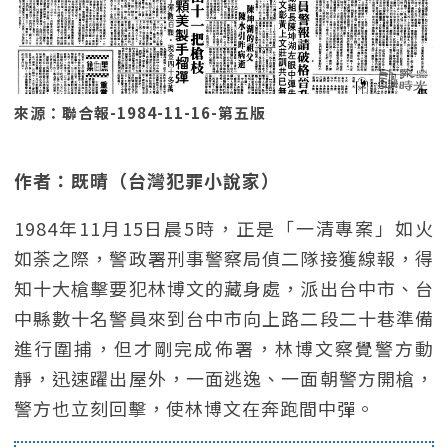
來源：聯合報-1984-11-16-第五版
作者：既晴（台灣犯罪小說家）
1984年11月15日晨5時，正是「一清專案」如火
如荼之際，警政署刑事警察局偵二隊接獲線報，得
知十大槍擊要犯林博文的藏身處，派出台中市、台
中縣數十名警員來到台中市向上路二段二十巷準備
進行圍捕，但才剛完成佈署，林博文察覺警方動
靜，迅速躍出屋外，一面逃逸、一面朝警方開槍，
警方也立刻回擊，使林博文在奔跑間中彈。