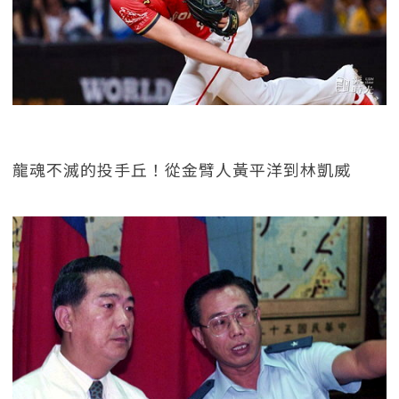
龍魂不滅的投手丘！從金臂人黃平洋到林凱威