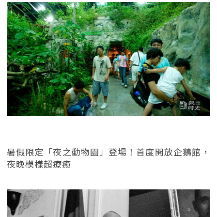
暑假限定「夜之動物園」登場！首度開放企鵝館，
夜晚模樣超療癒