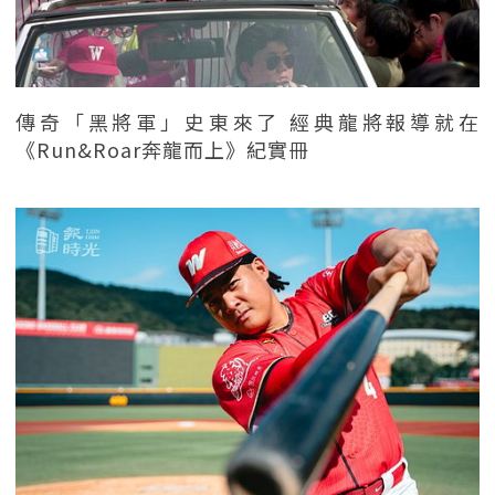
傳奇「黑將軍」史東來了 經典龍將報導就在
《Run&Roar奔龍而上》紀實冊