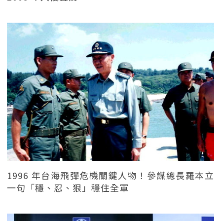
1996 年台海飛彈危機關鍵人物！參謀總長羅本立
一句「穩、忍、狠」穩住全軍