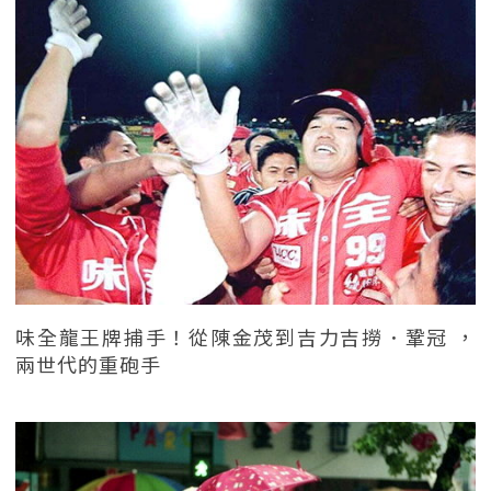
味全龍王牌捕手！從陳金茂到吉力吉撈．鞏冠 ，
兩世代的重砲手