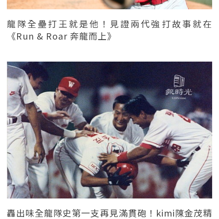
龍隊全壘打王就是他！見證兩代強打故事就在
《Run & Roar 奔龍而上》
轟出味全龍隊史第一支再見滿貫砲！kimi陳金茂精