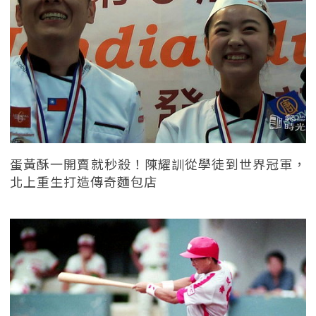
蛋黃酥一開賣就秒殺！陳耀訓從學徒到世界冠軍，
北上重生打造傳奇麵包店