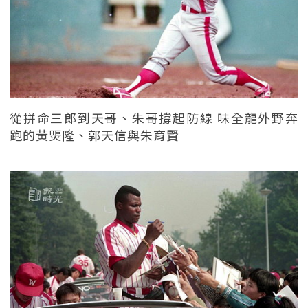
從拼命三郎到天哥、朱哥撐起防線 味全龍外野奔
跑的黃煚隆、郭天信與朱育賢