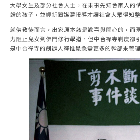
大學女生及部分社會人士，在未事先知會家人的
歸的孩子，並經新聞媒體報導才讓社會大眾得知
就佛教徒而言，出家原本該是歡喜與開心的，而
力阻止兒女到佛門修行學道，但中台禪寺剃度卻
是中台禪寺的創辦人釋惟覺急需更多的幹部來管