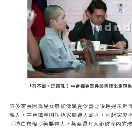
「剪不斷，理還亂？ 中台禪寺事件談集體出家現象」 
許多家長因為兒女參加佛學夏令營之後遲遲未歸
親人，中台禪寺則拒絕家屬進入廟內，引起家屬
手持白布條吵著要尋人，甚至還有人砸破寺內的