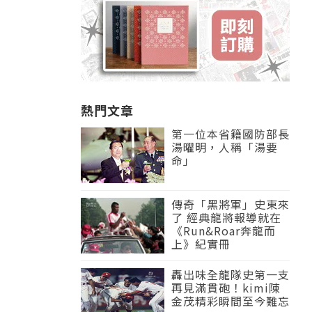
熱門文章
第一位本省籍國防部長
湯曜明，人稱「湯要
命」
傳奇「黑將軍」史東來
了 經典龍將報導就在
《Run&Roar奔龍而
上》紀實冊
轟出味全龍隊史第一支
再見滿貫砲！kimi陳
金茂精彩瞬間至今難忘