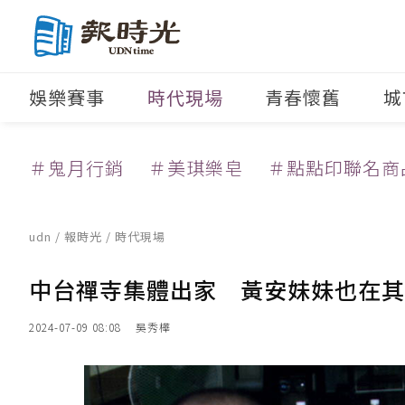
娛樂賽事
時代現場
青春懷舊
城
＃鬼月行銷
＃美琪樂皂
＃點點印聯名商
udn
/
報時光
/
時代現場
中台禪寺集體出家 黃安妹妹也在其
2024-07-09 08:08
吳秀樺