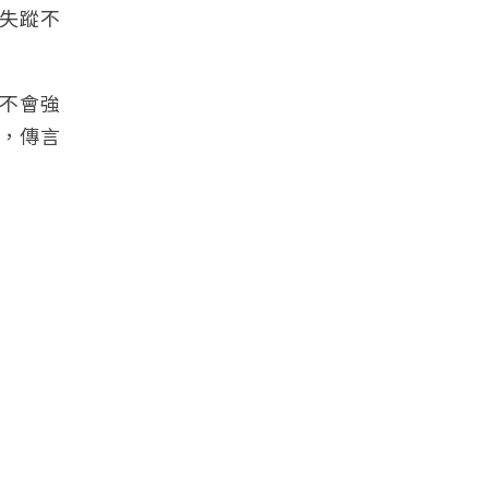
失蹤不
不會強
，傳言