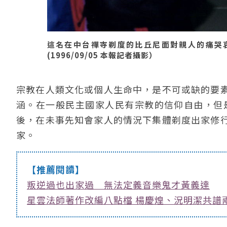
這名在中台禪寺剃度的比丘尼面對親人的痛哭
(1996/09/05 本報記者攝影）
宗教在人類文化或個人生命中，是不可或缺的要
涵。在一般民主國家人民有宗教的信仰自由，但是
後，在未事先知會家人的情況下集體剃度出家修
家。
【推薦閱讀】
叛逆過也出家過 無法定義音樂鬼才黃義達
星雲法師著作改編八點檔 楊慶煌、況明潔共譜兩