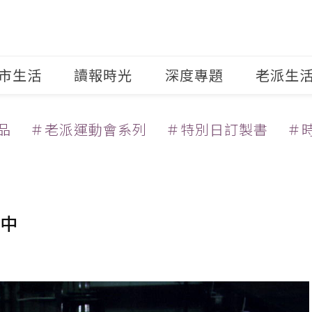
市生活
讀報時光
深度專題
老派生
品
＃老派運動會系列
＃特別日訂製書
＃
中