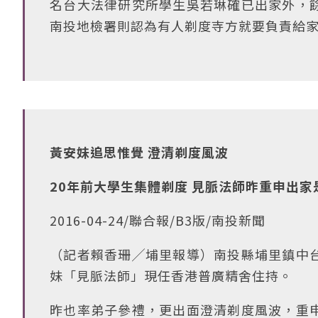
名台大法律研究所學生吳若琳確已出家外，
南投地檢署則認為有人剃度寺方就要負責給
黃安妹追思惟覺 澄清剃度風波
20年前大學生集體剃度 見脈法師昨重申出家
2016-04-24/聯合報/B3版/南投新聞
（記者賴香珊╱埔里報導）南投縣埔里鎮中
妹「見脈法師」現任香港普廣精舍住持。
昨也率弟子參禮，更出面澄清剃度風波，重