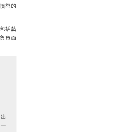
憤怒的
包括藝
負負面
傳出
有一