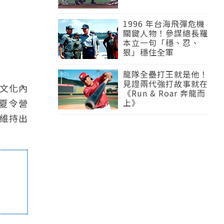
1996 年台海飛彈危機
關鍵人物！參謀總長羅
本立一句「穩、忍、
狠」穩住全軍
龍隊全壘打王就是他！
見證兩代強打故事就在
文化內
《Run & Roar 奔龍而
夏令營
上》
維持出