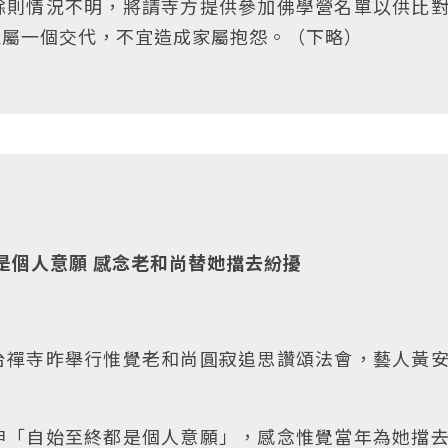
餘則情況不明，將請寺方提供參加佛學營名單以供比
家屬一個交代，不宜造成家屬抱怨。（下略）
是個人意願 感念老和尚替她擋去紛擾
台禪寺昨舉行惟覺老和尚圓寂追思讚頌法會，藝人黃
申「自始至終都是個人意願」，感念惟覺當年為她擋