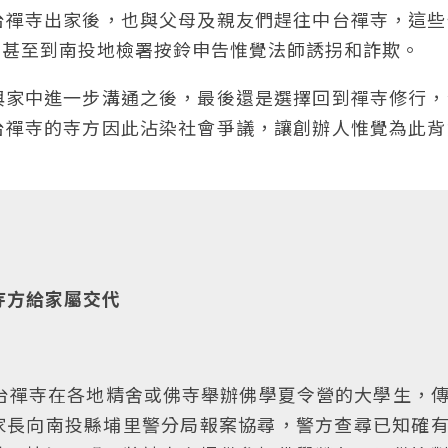
台禪寺出家後，也與父母及親友們趕往中台禪寺，這些
，甚至到南投地檢署按鈴申告惟覺法師誘拐和詐欺。
與家中進一步溝通之後，最後還是選擇回到禪寺修行，
台禪寺的寺方因此沾染社會爭議，讓創辦人惟覺為此背
寺方給家屬交代
台禪寺在各地精舍或佛寺舉辦佛學夏令營的大學生，
家長向南投縣埔里警分局報案協尋，警方查尋已知確