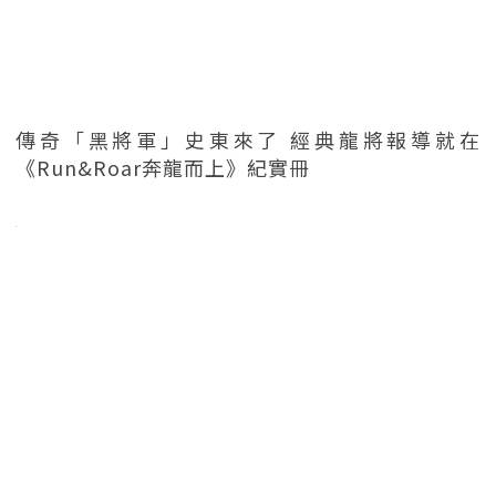
傳奇「黑將軍」史東來了 經典龍將報導就在
《Run&Roar奔龍而上》紀實冊