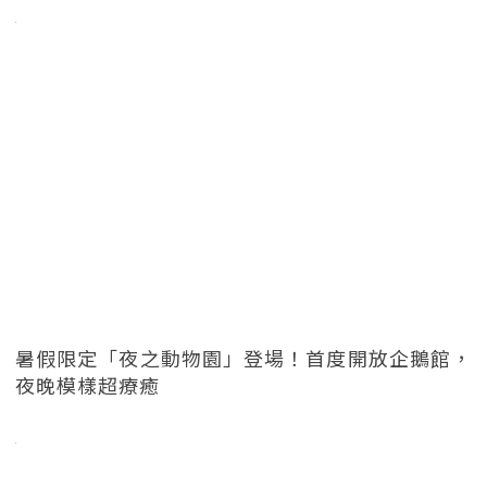
暑假限定「夜之動物園」登場！首度開放企鵝館，
夜晚模樣超療癒