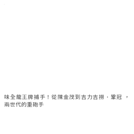
味全龍王牌捕手！從陳金茂到吉力吉撈．鞏冠 ，
兩世代的重砲手