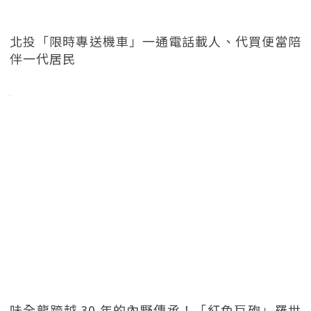
北投「限時專送機車」一通電話載人、代買便當陪
伴一代居民
味全龍跨越 30 年的內野傳承！「紅色巨砲」羅世