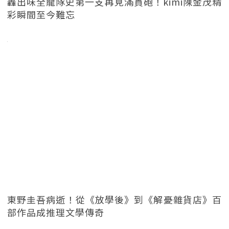
轟出味全龍隊史第一支再見滿貫砲！kimi陳金茂精
彩瞬間至今難忘
東野圭吾病逝！從《放學後》到《解憂雜貨店》百
部作品成推理文學傳奇