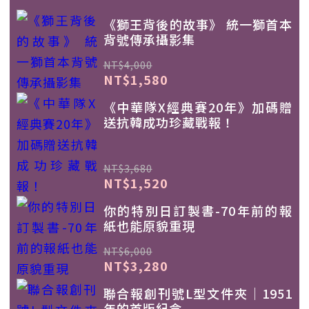
《獅王背後的故事》 統一獅首本
背號傳承攝影集
NT$4,000
NT$1,580
《中華隊X經典賽20年》加碼贈
送抗韓成功珍藏戰報！
NT$3,680
NT$1,520
你的特別日訂製書-70年前的報
紙也能原貌重現
NT$6,000
NT$3,280
聯合報創刊號L型文件夾｜1951
年的首版紀念