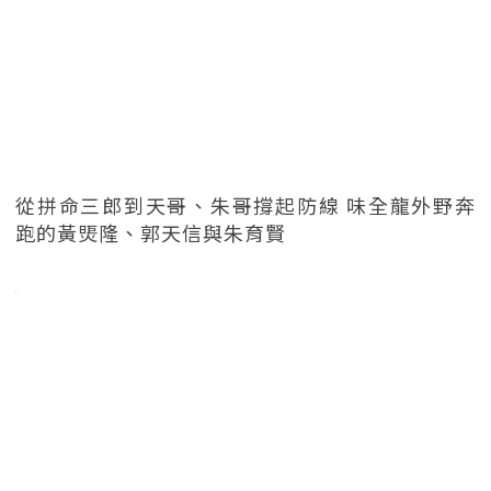
從拼命三郎到天哥、朱哥撐起防線 味全龍外野奔
跑的黃煚隆、郭天信與朱育賢