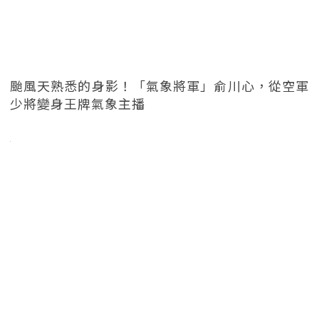
颱風天熟悉的身影！「氣象將軍」俞川心，從空軍
少將變身王牌氣象主播