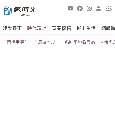
娛樂賽事
時代現場
青春懷舊
城市生活
讀報
＃黃樟素事件
＃農曆七月
＃點點印聯名商品
＃老派