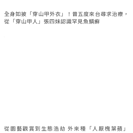
全身如披「穿山甲外衣」！曾五度來台尋求治療，
從「穿山甲人」張四妹認識罕見魚鱗癬
從園藝觀賞到生態浩劫 外來種「人厭槐葉蘋」