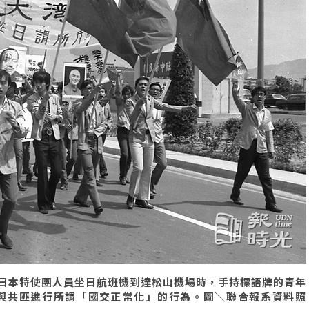
日本特使團人員坐日航班機到達松山機場時，手持標語牌的青年
與共匪進行所謂「國交正常化」的行為。圖＼聯合報系資料照