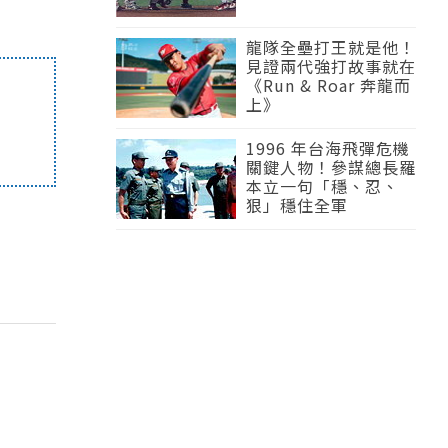
龍隊全壘打王就是他！
見證兩代強打故事就在
《Run & Roar 奔龍而
上》
1996 年台海飛彈危機
關鍵人物！參謀總長羅
本立一句「穩、忍、
狠」穩住全軍