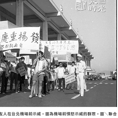
友人在台北機場前示威。圖為機場前憤怒示威的群眾。圖＼聯合