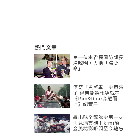
熱門文章
第一位本省籍國防部長
湯曜明，人稱「湯要
命」
傳奇「黑將軍」史東來
了 經典龍將報導就在
《Run&Roar奔龍而
上》紀實冊
轟出味全龍隊史第一支
再見滿貫砲！kimi陳
金茂精彩瞬間至今難忘