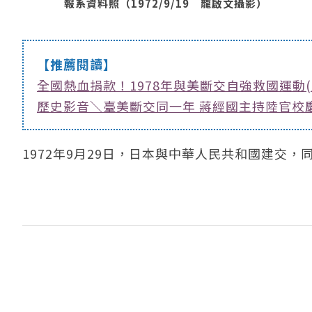
報系資料照（1972/9/19 龍啟文攝影）
【推薦閱讀】
全國熱血捐款！1978年與美斷交自強救國運動(
歷史影音＼臺美斷交同一年 蔣經國主持陸官校
1972年9月29日，日本與中華人民共和國建交