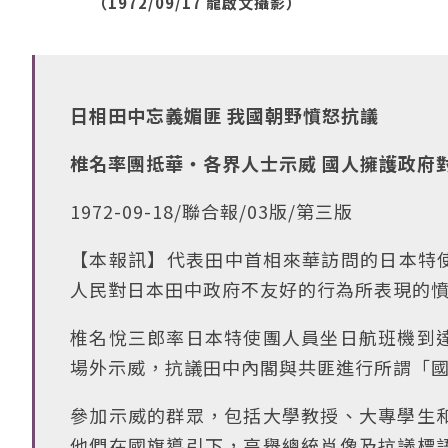
（1972/09/17 龍啟文攝影）
日相田中忘義媚匪 我國朝野憤怒抗議
椎名率團抵華‧各界人士示威 國人擁護政府
1972-09-18/聯合報/03版/第三版
【本報訊】代表田中首相來華訪問的日本特使
人民對日本田中政府不友好的行為所表現的
椎名悅三郎率日本特使團人員坐日航班機到
場外示威，抗議田中內閣與共匪進行所謂「
參加示威的群眾，包括大學教授、大專學生
他們在國旗導引下，高舉總統肖像及抗議標