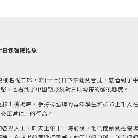
對日採強硬措施
椎名悅三郎，昨(十七)日下午剛到台北，就看到了
憤怒，也看到了中國朝野反對日匪勾搭的強硬態度。
達松山機場時，手持標語牌的青年學生和群眾上千人
國交正常化」的行為。
和各界人士，昨天上午十一時前後，他們陸續到達機
語牌，在機場前面遊行示威，他們高呼口號，並高唱