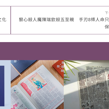
下
文化
狠心殺人魔陳瑞欽殺五至親 手刃8條人命