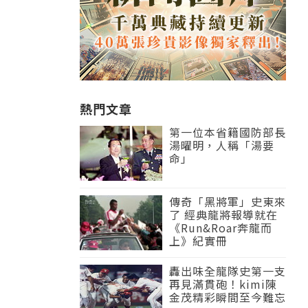
熱門文章
第一位本省籍國防部長
湯曜明，人稱「湯要
命」
傳奇「黑將軍」史東來
了 經典龍將報導就在
《Run&Roar奔龍而
上》紀實冊
轟出味全龍隊史第一支
再見滿貫砲！kimi陳
金茂精彩瞬間至今難忘