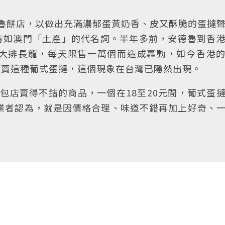
魯餅店，以做出充滿濃郁蛋黃奶香、皮又酥脆的蛋撻
有如澳門「土產」的代名詞。半年多前，安德魯到香
大排長龍，每天限售一萬個而造成轟動，如今香港
在賣這種葡式蛋撻，這個現象在台灣已隱然出現。
麵包店賣得不錯的商品，一個在18至20元間，葡式蛋
，業者認為，就是因價格合理、味道不錯再加上好奇、