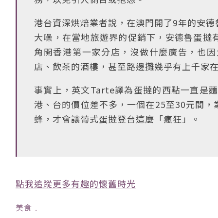
港台資深烘焙業者說，在澳門開了9年的安德
大噪，在當地旅遊界的促銷下，安德魯蛋撻
角開香港第一家分店，沒做什麼廣告，也因
店、飲茶的酒樓，甚至路邊攤幾乎有上千家
事實上，英文Tarte譯為蛋撻的西點一直是
港、台的價位差不多，一個在25至30元間
蜂，才會讓葡式蛋撻登台這麼「瘋狂」。
點我追蹤更多有趣的懷舊時光
美食
﹒