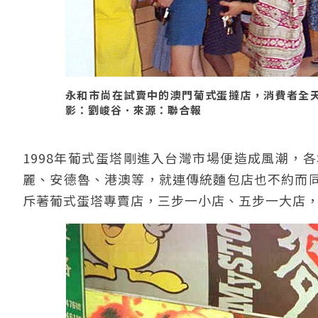
永和市尚在試賣中的澳門葡式蛋撻店，消費者全天大
影：劉峻谷．來源：聯合報
1998年葡式蛋塔剛進入台灣市場便造成風潮，
麗、安德魯、港澳等，就連傳統麵包店也不約而
斥著葡式蛋塔專賣店，三步一小店、五步一大店