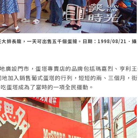
排長龍，一天可出售五千個蛋撻。日期：1998/08/21．攝
各地廣設門市，蛋塔專賣店的品牌包括瑪嘉烈、亨利王
同地加入銷售葡式蛋塔的行列，短短的兩、三個月，街
，吃蛋塔成為了當時的一項全民運動。