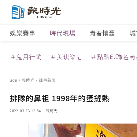
娛樂賽事
時代現場
青春懷舊
城
＃鬼月行銷
＃美琪樂皂
＃點點印聯名商
udn
/
報時光
/
往事新聞
排隊的鼻祖 1998年的蛋撻熱
2022-03-18 12:34
報時光