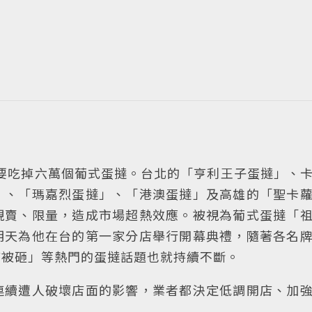
要吃掉六萬個葡式蛋撻。台北的「亨利王子蛋撻」、
」、「瑪嘉烈蛋撻」、「港澳蛋撻」及高雄的「聖卡
現賣、限量，造成市場超熱效應。被視為葡式蛋撻「
明天為他在台的第一家分店舉行開幕典禮，隨著各名
店被砸」等熱門的蛋撻話題也就持續不斷。
連續遭人破壞店面的影響，業者都決定低調開店、加