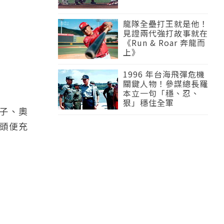
龍隊全壘打王就是他！
見證兩代強打故事就在
《Run & Roar 奔龍而
上》
1996 年台海飛彈危機
關鍵人物！參謀總長羅
本立一句「穩、忍、
狠」穩住全軍
子、奧
頭便充