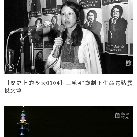
【歷史上的今天0104】三毛47歲劃下生命句點震
撼文壇