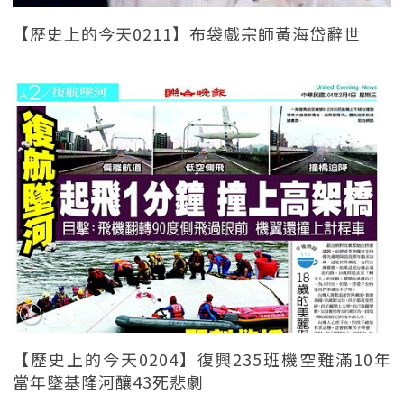
【歷史上的今天0211】布袋戲宗師黃海岱辭世
【歷史上的今天0204】復興235班機空難滿10年
當年墜基隆河釀43死悲劇