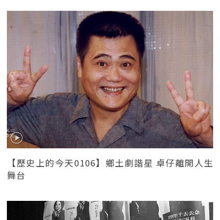
【歷史上的今天0106】鄉土劇諧星 卓仔離開人生
舞台