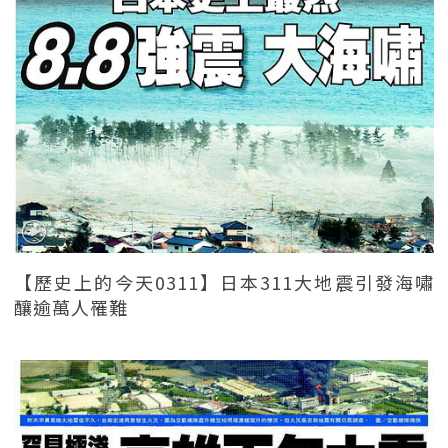
【歷史上的今天0311】日本311大地震引發海嘯
釀逾萬人罹難