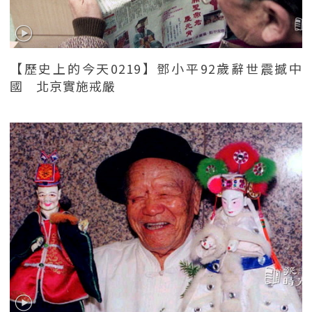
【歷史上的今天0219】鄧小平92歲辭世震撼中
國 北京實施戒嚴