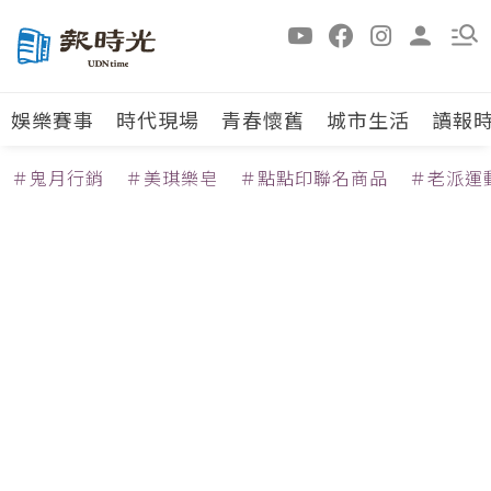
娛樂賽事
時代現場
青春懷舊
城市生活
讀報
＃鬼月行銷
＃美琪樂皂
＃點點印聯名商品
＃老派運