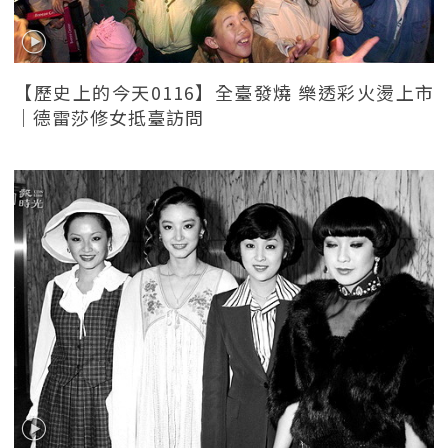
【歷史上的今天0116】全臺發燒 樂透彩火燙上市
｜德雷莎修女抵臺訪問