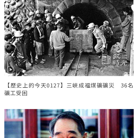
【歷史上的今天0127】三峽成福煤礦礦災 36名
礦工受困