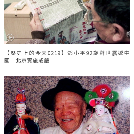
【歷史上的今天0219】鄧小平92歲辭世震撼中
國 北京實施戒嚴