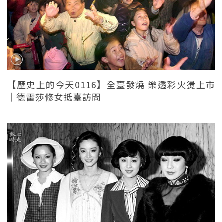
【歷史上的今天0116】全臺發燒 樂透彩火燙上市
｜德雷莎修女抵臺訪問