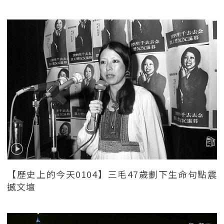
【歷史上的今天0104】三毛47歲劃下生命句點震
撼文壇