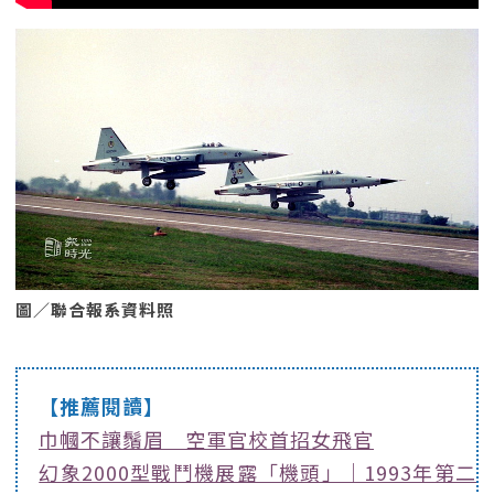
圖／聯合報系資料照
【推薦閱讀】
巾幗不讓鬚眉 空軍官校首招女飛官
幻象2000型戰鬥機展露「機頭」｜1993年第二