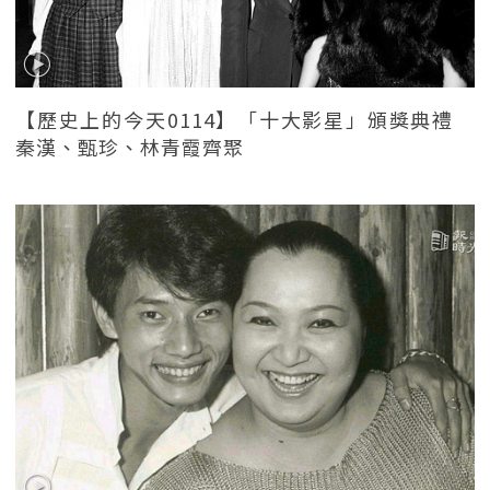
【歷史上的今天0114】「十大影星」頒獎典禮
秦漢、甄珍、林青霞齊聚