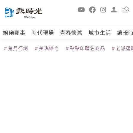
娛樂賽事
時代現場
青春懷舊
城市生活
讀報
＃鬼月行銷
＃美琪樂皂
＃點點印聯名商品
＃老派運