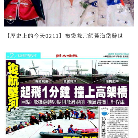
【歷史上的今天0211】布袋戲宗師黃海岱辭世