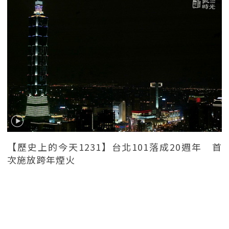
【歷史上的今天1231】台北101落成20週年 首
次施放跨年煙火