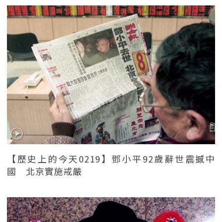
【歷史上的今天0219】鄧小平92歲辭世震撼中
國 北京實施戒嚴