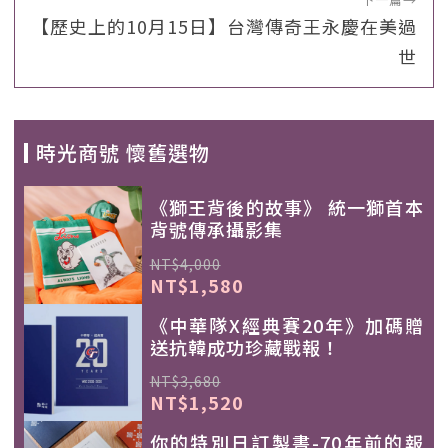
【歷史上的10月15日】台灣傳奇王永慶在美過
世
時光商號 懷舊選物
《獅王背後的故事》 統一獅首本
背號傳承攝影集
NT$4,000
NT$1,580
《中華隊X經典賽20年》加碼贈
送抗韓成功珍藏戰報！
NT$3,680
NT$1,520
你的特別日訂製書-70年前的報