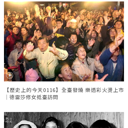
【歷史上的今天0116】全臺發燒 樂透彩火燙上市
｜德雷莎修女抵臺訪問