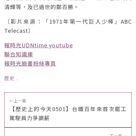
清輝等，及已過世的鄭百勝。
（影片來源：「1971年第一代巨人少棒」ABC
Telecast）
報時光UDNtime youtube
聯合知識庫
報時光臉書粉絲專頁
歷史
﹒
←
上一篇
【歷史上的今天0501】台鐵百年來首次罷工
駕駛員力爭調薪
下一篇
→