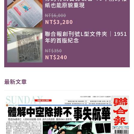
紙也能原貌重現
NT$6,000
NT$3,280
聯合報創刊號L型文件夾｜1951
年的首版紀念
NT$350
NT$240
最新文章