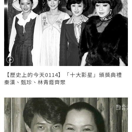
【歷史上的今天0114】「十大影星」頒獎典禮
秦漢、甄珍、林青霞齊聚