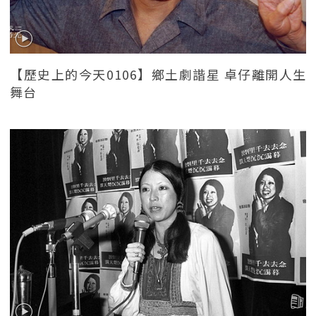
【歷史上的今天0106】鄉土劇諧星 卓仔離開人生
舞台