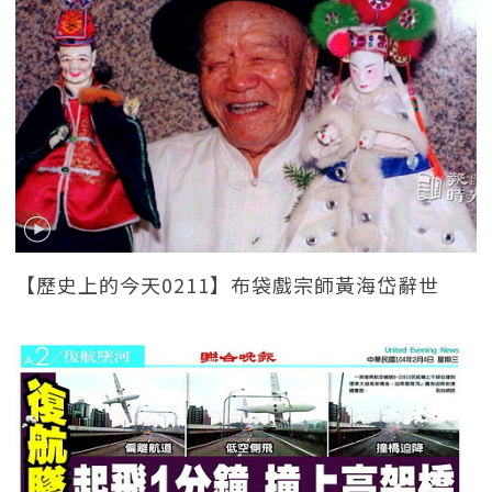
【歷史上的今天0211】布袋戲宗師黃海岱辭世