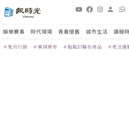
娛樂賽事
時代現場
青春懷舊
城市生活
讀報
＃鬼月行銷
＃美琪樂皂
＃點點印聯名商品
＃老派運