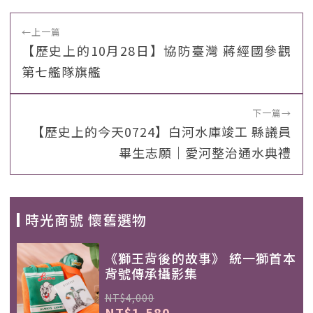
←
上一篇
【歷史上的10月28日】協防臺灣 蔣經國參觀
第七艦隊旗艦
下一篇
→
【歷史上的今天0724】白河水庫竣工 縣議員
畢生志願｜愛河整治通水典禮
時光商號 懷舊選物
《獅王背後的故事》 統一獅首本
背號傳承攝影集
NT$4,000
NT$1,580