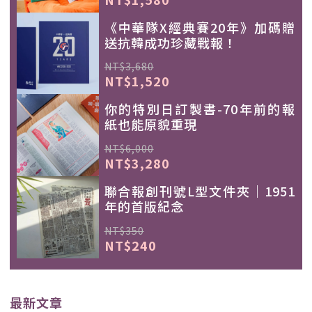
《中華隊X經典賽20年》加碼贈
送抗韓成功珍藏戰報！
NT$3,680
NT$1,520
你的特別日訂製書-70年前的報
紙也能原貌重現
NT$6,000
NT$3,280
聯合報創刊號L型文件夾｜1951
年的首版紀念
NT$350
NT$240
最新文章