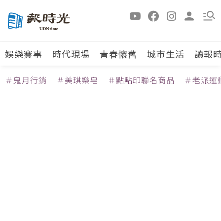
娛樂賽事
時代現場
青春懷舊
城市生活
讀報
＃鬼月行銷
＃美琪樂皂
＃點點印聯名商品
＃老派運