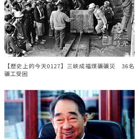
【歷史上的今天0127】三峽成福煤礦礦災 36名
礦工受困