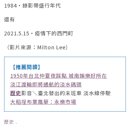
1984‧錄影帶盛行年代
還有
2021.5.15‧疫情下的西門町
（影片來源：Milton Lee）
【推薦閱讀】
1950年台北仲夏夜踩點 城南娛樂好所在
淡江渡輪即將通航的淡水碼頭
歷史
影音＼臺北發出的末班車 淡水線停駛
大稻埕布業風華：永樂市場
歷史
﹒