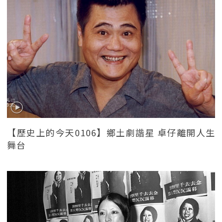
【歷史上的今天0106】鄉土劇諧星 卓仔離開人生
舞台