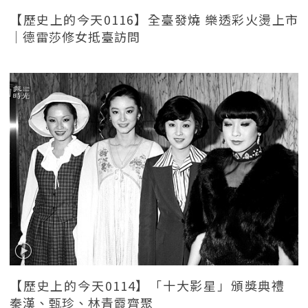
【歷史上的今天0116】全臺發燒 樂透彩火燙上市
｜德雷莎修女抵臺訪問
【歷史上的今天0114】「十大影星」頒獎典禮
秦漢、甄珍、林青霞齊聚