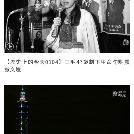
【歷史上的今天0104】三毛47歲劃下生命句點震
撼文壇