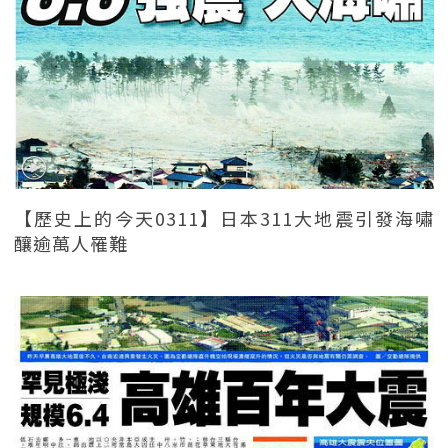
【歷史上的今天0311】日本311大地震引發海嘯
釀逾萬人罹難