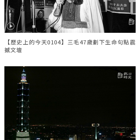
【歷史上的今天0104】三毛47歲劃下生命句點震
撼文壇