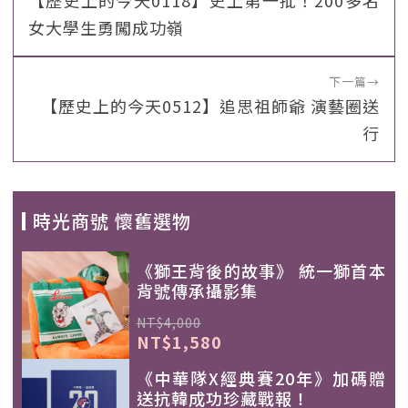
【歷史上的今天0118】史上第一批！200多名
女大學生勇闖成功嶺
下一篇
→
【歷史上的今天0512】追思祖師爺 演藝圈送
行
時光商號 懷舊選物
《獅王背後的故事》 統一獅首本
背號傳承攝影集
NT$4,000
NT$1,580
《中華隊X經典賽20年》加碼贈
送抗韓成功珍藏戰報！