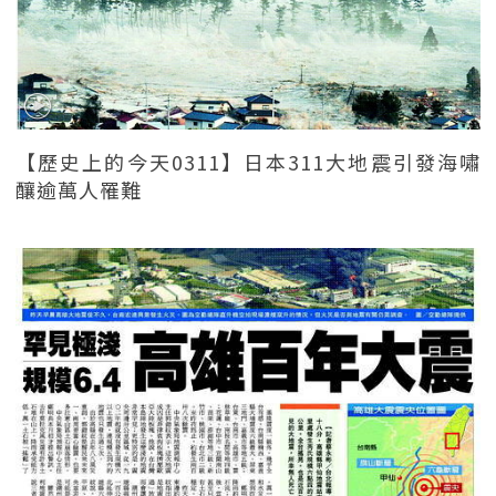
【歷史上的今天0311】日本311大地震引發海嘯
釀逾萬人罹難