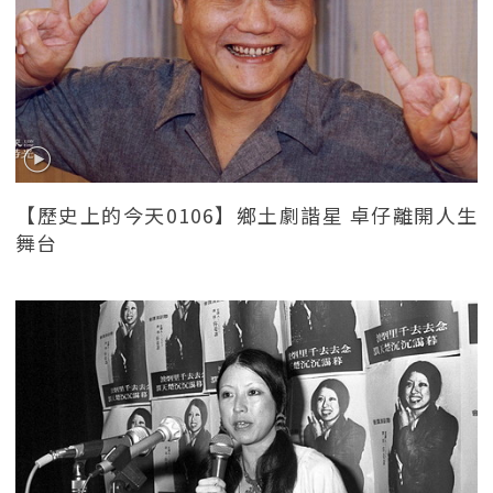
【歷史上的今天0106】鄉土劇諧星 卓仔離開人生
舞台