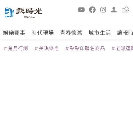
娛樂賽事
時代現場
青春懷舊
城市生活
讀報
＃鬼月行銷
＃美琪樂皂
＃點點印聯名商品
＃老派運