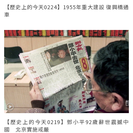
【歷史上的今天0224】1955年重大建設 復興橋通
車
【歷史上的今天0219】鄧小平92歲辭世震撼中
國 北京實施戒嚴