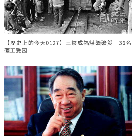
【歷史上的今天0127】三峽成福煤礦礦災 36名
礦工受困