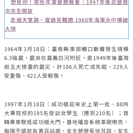
想見你！那些年軍營懇親會｜1997年衛武營首
次完全開放
走過天堂路、度過克難週 1968年海軍水中爆破
大隊
1964年1月18日：臺南縣東部觸口斷層發生規模
6.3強震，震央在嘉義白河附近，是1949年後臺灣
前五大慘重的震災，計106人死亡或失蹤、229人
受重傷、421人受輕傷。
1997年1月18日：成功嶺迎來史上第一批、88所
大專院校的195名受訓女學生（應到210名）；首
輛專車駛抵成功嶺大門，基地播音系統軍歌嘹亮，
每隔不遠就有憲兵站崗，女生營營長徐芃說，女生