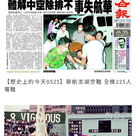
【歷史上的今天0525】華航澎湖空難 全機225人
罹難