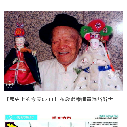
【歷史上的今天0211】布袋戲宗師黃海岱辭世