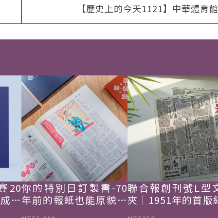
【歷史上的今天1121】中華體育
賽20
你的特別日訂製書-70
聯合報創刊號L型
韓成功
年前的報紙也能原貌重
夾｜1951年的首版
現