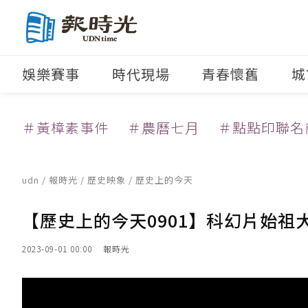
娛樂賽事
時代現場
青春懷舊
城
＃黃樟素事件
＃農曆七月
＃點點印聯名
udn
/
報時光
/
歷史映象
/ 歷史上的今天
【歷史上的今天0901】科幻片始祖
2023-09-01 00:00
報時光