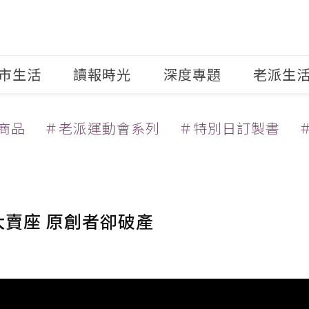
市生活
讀報時光
深度專題
老派生
商品
＃老派運動會系列
＃特別日訂製書
大賣座 原創者卻破產