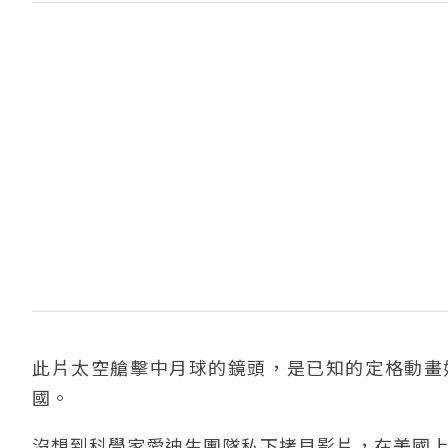
此片太空艙擊中月球的鏡頭，是已知的定格動畫
國。
沒想到科學家愛迪生團隊私下拷貝影片，在美國