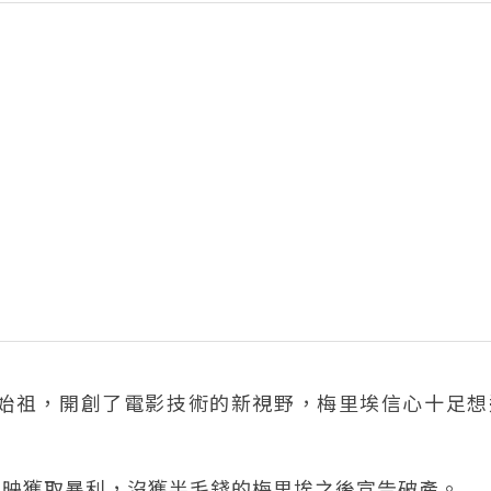
始祖，開創了電影技術的新視野，梅里埃信心十足想
上映獲取暴利，沒獲半毛錢的梅里埃之後宣告破產。