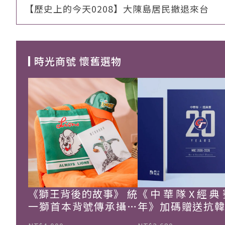
【歷史上的今天0208】大陳島居民撤退來台
時光商號 懷舊選物
《獅王背後的故事》 統
《中華隊X經典
一獅首本背號傳承攝影
年》加碼贈送抗
集
珍藏戰報！