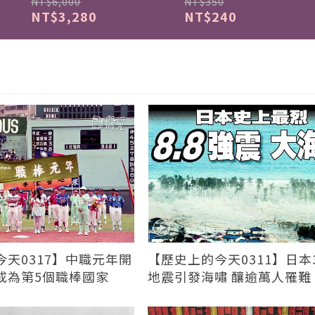
NT$6,000
NT$350
NT$3,280
NT$240
天0317】中職元年開
【歷史上的今天0311】日本3
成為第5個職棒國家
地震引發海嘯 釀逾萬人罹難