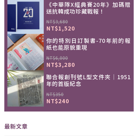
《中華隊X經典賽20年》加碼贈
送抗韓成功珍藏戰報！
NT$3,680
NT$1,520
你的特別日訂製書-70年前的報
紙也能原貌重現
NT$6,000
NT$3,280
聯合報創刊號L型文件夾｜1951
年的首版紀念
NT$350
NT$240
最新文章