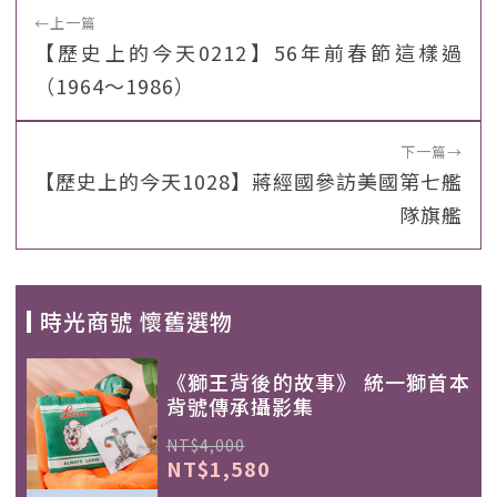
←
上一篇
【歷史上的今天0212】56年前春節這樣過
（1964～1986）
下一篇
→
【歷史上的今天1028】蔣經國參訪美國第七艦
隊旗艦
時光商號 懷舊選物
《獅王背後的故事》 統一獅首本
背號傳承攝影集
NT$4,000
NT$1,580