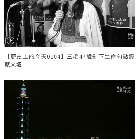
【歷史上的今天0104】三毛47歲劃下生命句點震
撼文壇