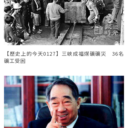
【歷史上的今天0127】三峽成福煤礦礦災 36名
礦工受困