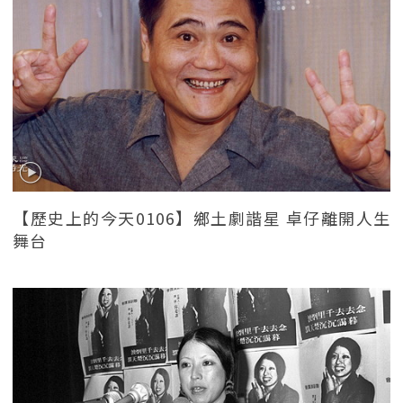
【歷史上的今天0106】鄉土劇諧星 卓仔離開人生
舞台