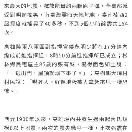
來最大的地震，釋放能量約兩顆原子彈，全臺都感
受到明顯搖晃，南臺灣霎時天搖地動，臺南楠西2
級震度就搖晃了40多秒，不到5個小時餘震共164
次。
高雄陸軍八軍團副指揮官傅永明少將在17分鐘內
編成前進指揮組，8時50分前進指揮所已成立；杉
林鄉民宅屋主85歲的張有妹，嚇得面色如土說：
「一逃出門，屋頂就塌下來了。」；高樹鄉大埔村
村民說：「嚇死人，好像地板被人拿起來甩一樣恐
怖。」
西元1900年以來，高雄境內共發生過兩起芮氏規
模6以上地震，兩次的震央幾乎一樣，此次強震在