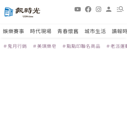
娛樂賽事
時代現場
青春懷舊
城市生活
讀報
＃鬼月行銷
＃美琪樂皂
＃點點印聯名商品
＃老派運