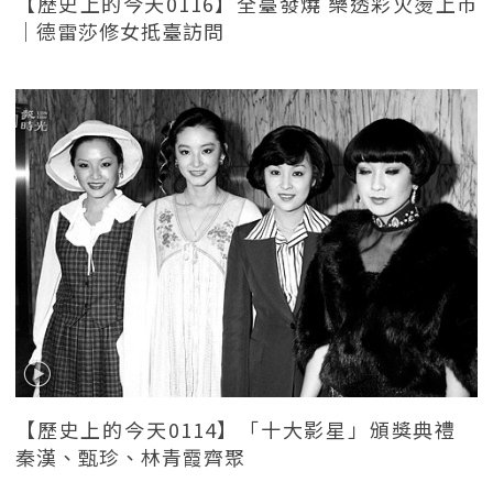
【歷史上的今天0116】全臺發燒 樂透彩火燙上市
｜德雷莎修女抵臺訪問
【歷史上的今天0114】「十大影星」頒獎典禮
秦漢、甄珍、林青霞齊聚