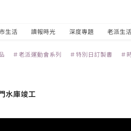
市生活
讀報時光
深度專題
老派生
品
＃老派運動會系列
＃特別日訂製書
＃
石門水庫竣工