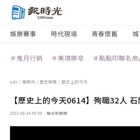
娛樂賽事
時代現場
青春懷舊
城
＃鬼月行銷
＃美琪樂皂
＃點點印聯名商
udn
/
報時光
/
歷史映象
/ 歷史上的今天
【歷史上的今天0614】殉職32人 
2022-06-14 00:00
聯合新聞網