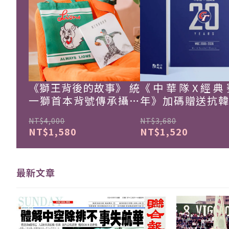
《獅王背後的故事》 統
《中華隊X經典
一獅首本背號傳承攝影
年》加碼贈送抗
集
珍藏戰報！
NT$4,000
NT$3,680
NT$1,580
NT$1,520
最新文章