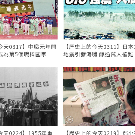
天0317】中職元年開
【歷史上的今天0311】日本3
成為第5個職棒國家
地震引發海嘯 釀逾萬人罹難
天0224】1955年重
【歷史上的今天0219】鄧小