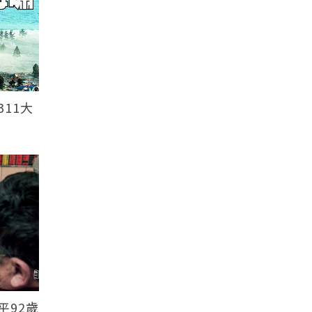
11大
平92歲