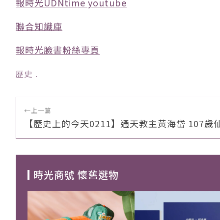
報時光UDNtime youtube
聯合知識庫
報時光臉書粉絲專頁
歷史
﹒
←
上一篇
【歷史上的今天0211】通天教主黃海岱 107歲
時光商號 懷舊選物