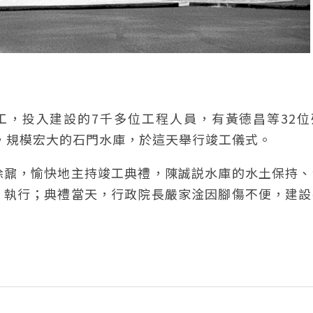
7日動工，投入建設的7千多位工程人員，有黃德昌等32
億元，規模宏大的石門水庫，於這天舉行竣工儀式。
徐鼐，愉快地主持竣工典禮，陳誠説水庫的水土保持、
、執行；典禮當天，行政院長嚴家淦因腳傷不便，建設
。