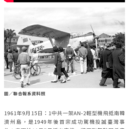
圖／聯合報系資料照
1961年9月15日：1中共一架AN-2輕型機飛抵南韓
濟州島，是1949年後首宗成功駕機投誠臺灣事