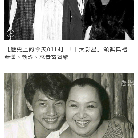
【歷史上的今天0114】「十大影星」頒獎典禮
秦漢、甄珍、林青霞齊聚