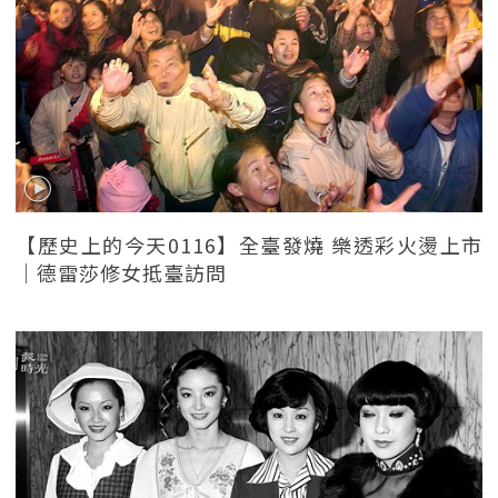
【歷史上的今天0116】全臺發燒 樂透彩火燙上市
｜德雷莎修女抵臺訪問