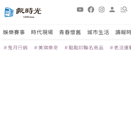
娛樂賽事
時代現場
青春懷舊
城市生活
讀報
＃鬼月行銷
＃美琪樂皂
＃點點印聯名商品
＃老派運