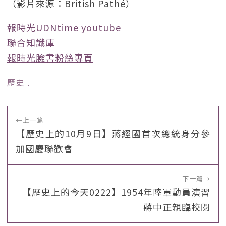
（影片來源：British Pathé）
報時光UDNtime youtube
聯合知識庫
報時光臉書粉絲專頁
歷史
﹒
←
上一篇
【歷史上的10月9日】蔣經國首次總統身分參
加國慶聯歡會
下一篇
→
【歷史上的今天0222】1954年陸軍動員演習
蔣中正親臨校閱