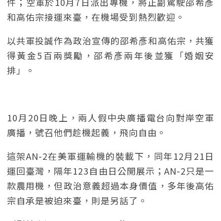
件；空軍於10月7日派出專機，將正副駕駛邵希彥
和高佑宗接運來臺，在機場受到熱烈歡迎。
以共軍投誠作為政治宣傳的邵希彥和高佑宗，共獲
得黃金5百兩獎勵，邵希彥兩年後並獲「婚姻安
排」。
10月20日晚上，兩人假中央廣播電台向對岸空軍
廣播，號召他們趁機起義，飛向自由。
這架AN-2在美軍運輸機的裝載下，同年12月21日
運回臺灣，隔年123自由日公開展示；AN-2只是一
款農用機，但政治意義超過本身價值，多年後高佑
宗自承是被迫來臺，則是另話了。