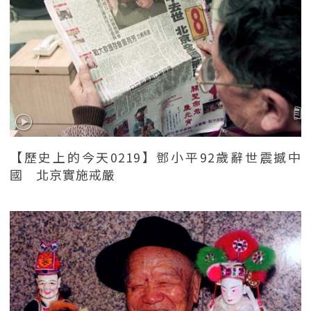
【歷史上的今天0219】鄧小平92歲辭世震撼中
國 北京實施戒嚴