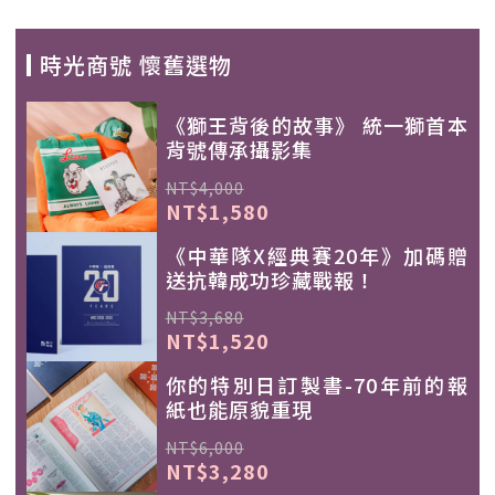
時光商號 懷舊選物
《獅王背後的故事》 統一獅首本
背號傳承攝影集
NT$4,000
NT$1,580
《中華隊X經典賽20年》加碼贈
送抗韓成功珍藏戰報！
NT$3,680
NT$1,520
你的特別日訂製書-70年前的報
紙也能原貌重現
NT$6,000
NT$3,280