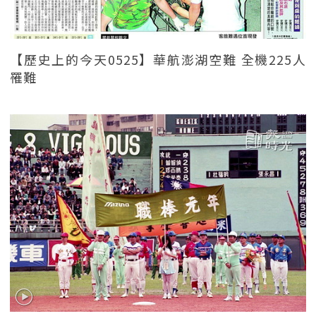
【歷史上的今天0525】華航澎湖空難 全機225人
罹難