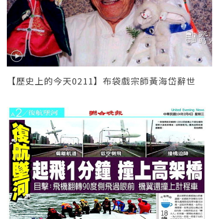
【歷史上的今天0211】布袋戲宗師黃海岱辭世