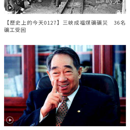
【歷史上的今天0127】三峽成福煤礦礦災 36名
礦工受困