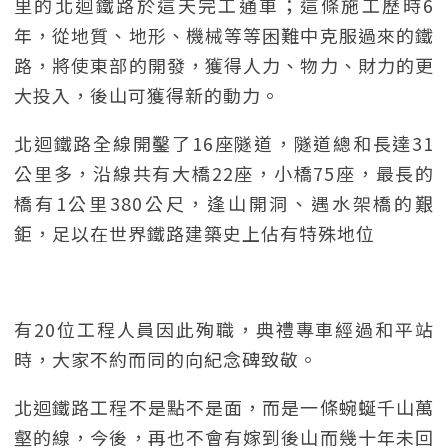
里的北迴鐵路於這天完工通車；這條施工歷時6
年，從地質、地形、機械等等困難中克服過來的鐵
路，將使東部的開發，獲得人力、物力、財力的更
大投入，後山可獲得新的動力。
北迴鐵路全線開鑿了16座隧道，隧道總和長達31
公里多，沿線共有大橋22座，小橋75座，最長的
橋有1公里380公尺，逢山開洞、遇水架橋的艱
鉅，足以在世界鐵路建築史上佔有特殊地位
有20位工程人員因此殉職，典禮專車經過和平站
時，大家不約而同的向紀念碑致敬。
北迴鐵路工程不是點不是面，而是一條蜿蜒千山萬
壑的線，今後，再也不會有嫁到後山而幾十年未回