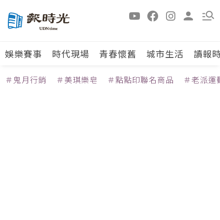
娛樂賽事
時代現場
青春懷舊
城市生活
讀報
＃鬼月行銷
＃美琪樂皂
＃點點印聯名商品
＃老派運