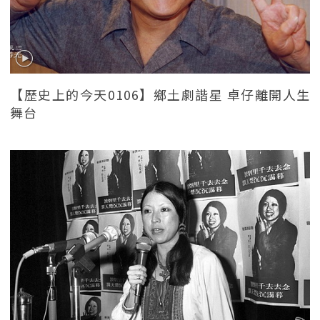
【歷史上的今天0106】鄉土劇諧星 卓仔離開人生
舞台