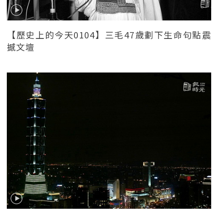
【歷史上的今天0104】三毛47歲劃下生命句點震
撼文壇