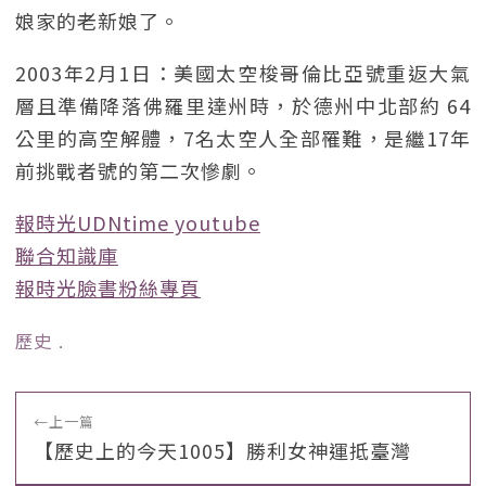
娘家的老新娘了。
2003年2月1日：美國太空梭哥倫比亞號重返大氣
層且準備降落佛羅里達州時，於德州中北部約 64
公里的高空解體，7名太空人全部罹難，是繼17年
前挑戰者號的第二次慘劇。
報時光UDNtime youtube
聯合知識庫
報時光臉書粉絲專頁
歷史
﹒
←
上一篇
【歷史上的今天1005】勝利女神運抵臺灣