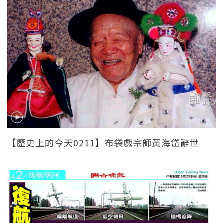
【歷史上的今天0211】布袋戲宗師黃海岱辭世