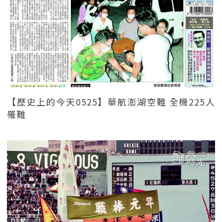
【歷史上的今天0525】華航澎湖空難 全機225人
罹難