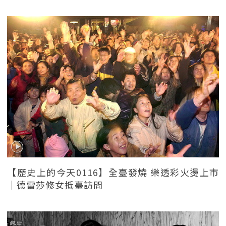
【歷史上的今天0116】全臺發燒 樂透彩火燙上市
｜德雷莎修女抵臺訪問