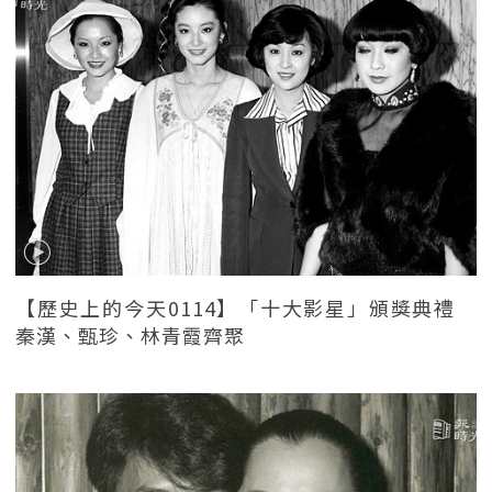
【歷史上的今天0114】「十大影星」頒獎典禮
秦漢、甄珍、林青霞齊聚