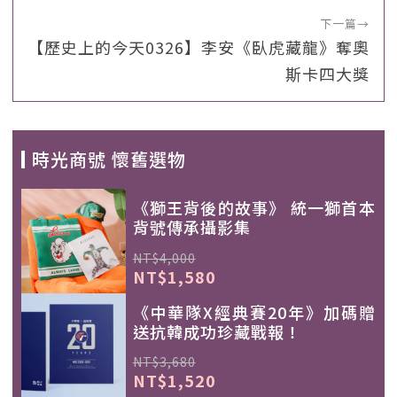
下一篇
→
【歷史上的今天0326】李安《臥虎藏龍》奪奧
斯卡四大獎
時光商號 懷舊選物
《獅王背後的故事》 統一獅首本
背號傳承攝影集
NT$4,000
NT$1,580
《中華隊X經典賽20年》加碼贈
送抗韓成功珍藏戰報！
NT$3,680
NT$1,520