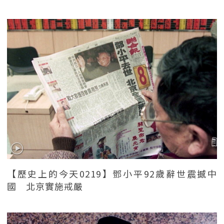
【歷史上的今天0219】鄧小平92歲辭世震撼中
國 北京實施戒嚴