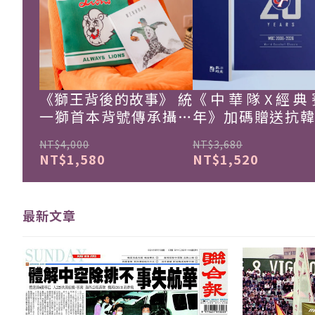
《獅王背後的故事》 統
《中華隊X經典
一獅首本背號傳承攝影
年》加碼贈送抗
集
珍藏戰報！
NT$4,000
NT$3,680
NT$1,580
NT$1,520
最新文章