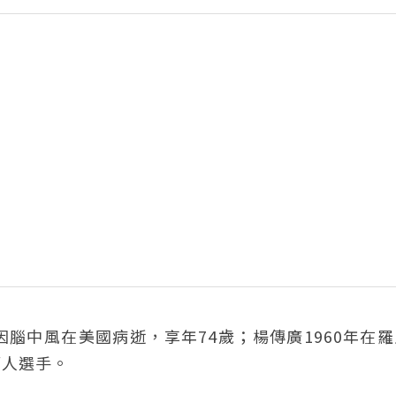
，因腦中風在美國病逝，享年74歲；楊傳廣1960年在
華人選手。