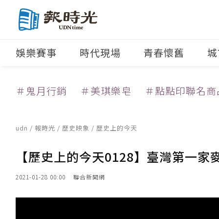
娛樂賽事
時代現場
青春懷舊
城
＃鬼月行銷
＃美琪樂皂
＃點點印聯名商
udn
/
報時光
/
歷史映象
/ 歷史上的今天
【歷史上的今天0128】臺灣第一
2021-01-28 00:00
聯合新聞網