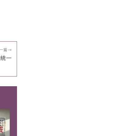
一篇
→
越統一