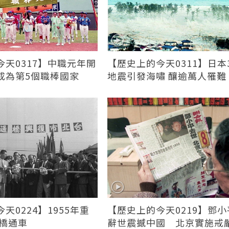
天0317】中職元年開
【歷史上的今天0311】日本3
成為第5個職棒國家
地震引發海嘯 釀逾萬人罹難
天0224】1955年重
【歷史上的今天0219】鄧小
興橋通車
辭世震撼中國 北京實施戒