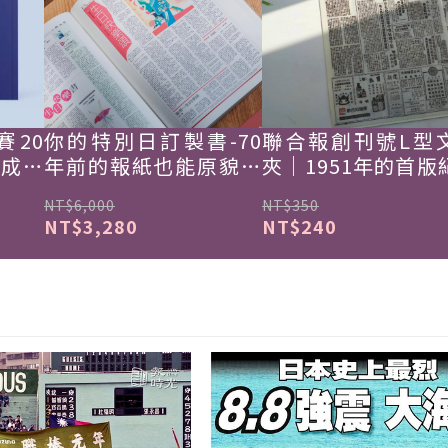
賽20
你的特別日訂製書-70
聯合報創刊號L型
韓成功
年前的報紙也能原貌重
夾｜1951年的首版
現
NT$6,000
NT$350
NT$3,280
NT$240