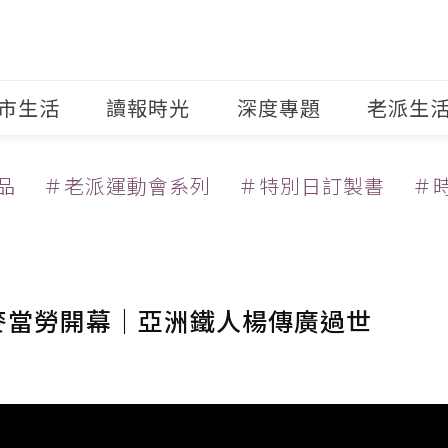
市生活
讀報時光
深度專題
老派生
品
＃老派運動會系列
＃特別日訂製書
＃
家麥當勞開幕｜亞洲鐵人楊傳廣過世