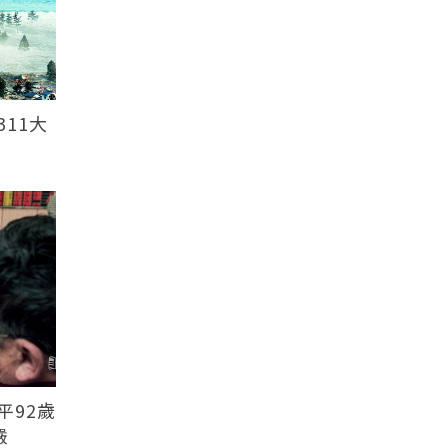
11大
平92歲
嚴