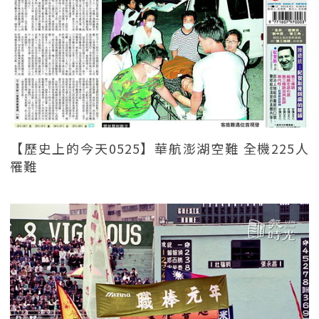
【歷史上的今天0525】華航澎湖空難 全機225人
罹難