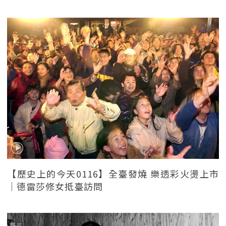
【歷史上的今天0116】全臺發燒 樂透彩火燙上市
｜德雷莎修女抵臺訪問