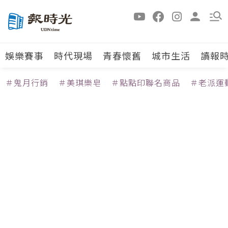
娛樂賽事
時代現場
青春懷舊
城市生活
讀報
＃鬼月行銷
＃美琪樂皂
＃點點印聯名商品
＃老派運