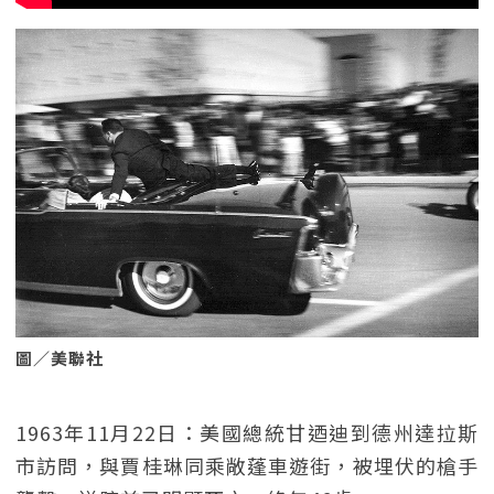
圖／美聯社
1963年11月22日：美國總統甘迺迪到德州達拉斯
市訪問，與賈桂琳同乘敞蓬車遊街，被埋伏的槍手