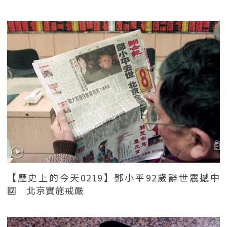
【歷史上的今天0219】鄧小平92歲辭世震撼中
國 北京實施戒嚴