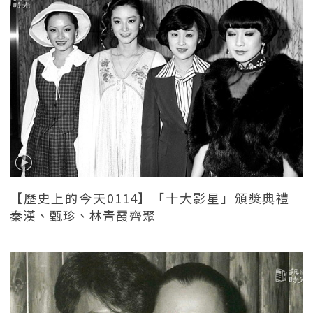
【歷史上的今天0114】「十大影星」頒獎典禮
秦漢、甄珍、林青霞齊聚