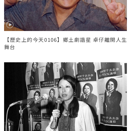
【歷史上的今天0106】鄉土劇諧星 卓仔離開人生
舞台