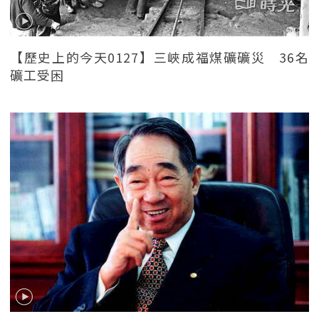
【歷史上的今天0127】三峽成福煤礦礦災 36名
礦工受困