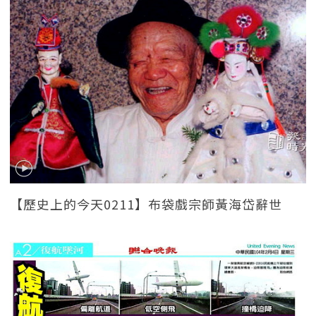
【歷史上的今天0211】布袋戲宗師黃海岱辭世