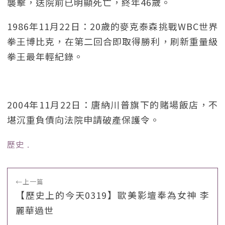
襲擊，送院前已明顯死亡，終年46歲。
1986年11月22日：20歲的麥克泰森挑戰WBC世界
拳王博比克，在第二回合即取得勝利，刷新重量級
拳王最年輕紀錄。
2004年11月22日：唐納川普旗下的賭場飯店，不
堪沉重負債向法院申請破產保護令。
歷史
﹒
←
上一篇
【歷史上的今天0319】歐美影壇奉為女神 李
麗華過世