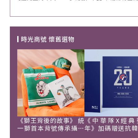
時光商號 懷舊選物
《獅王背後的故事》 統
《中華隊X經典
一獅首本背號傳承攝影
年》加碼贈送抗
集
珍藏戰報！