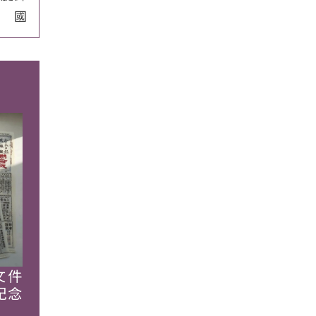
國
文件
紀念