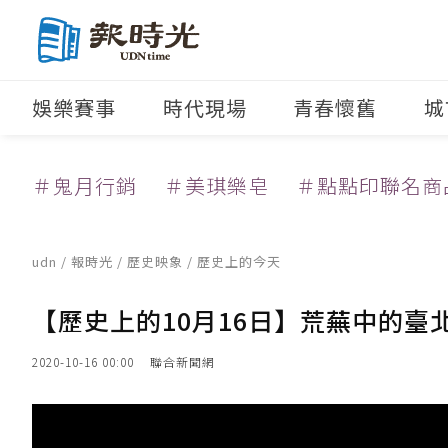
娛樂賽事
時代現場
青春懷舊
城
＃鬼月行銷
＃美琪樂皂
＃點點印聯名商
udn
/
報時光
/
歷史映象
/ 歷史上的今天
【歷史上的10月16日】荒蕪中的臺
2020-10-16 00:00
聯合新聞網