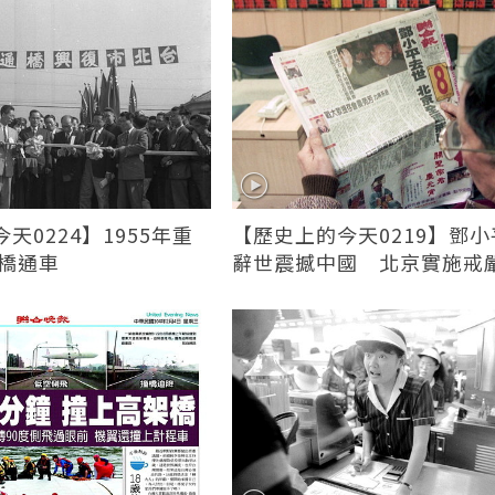
天0224】1955年重
【歷史上的今天0219】鄧小
興橋通車
辭世震撼中國 北京實施戒