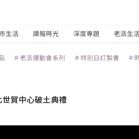
市生活
讀報時光
深度專題
老派生
品
＃老派運動會系列
＃特別日訂製書
＃
北世貿中心破土典禮