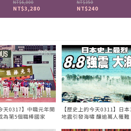
NT$6,000
NT$350
NT$3,280
NT$240
天0317】中職元年開
【歷史上的今天0311】日本3
成為第5個職棒國家
地震引發海嘯 釀逾萬人罹難