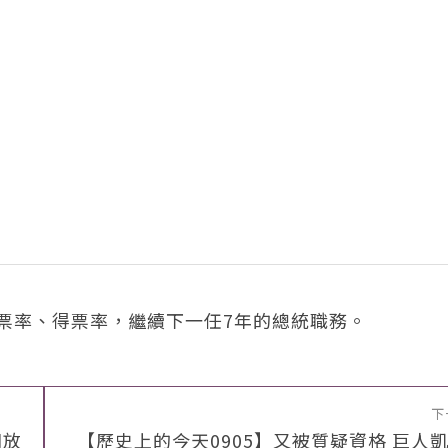
百投票率、得票率，繼續下一任7年的總統職務。
下
開放
【歷史上的今天0905】又被質疑資格 巨人