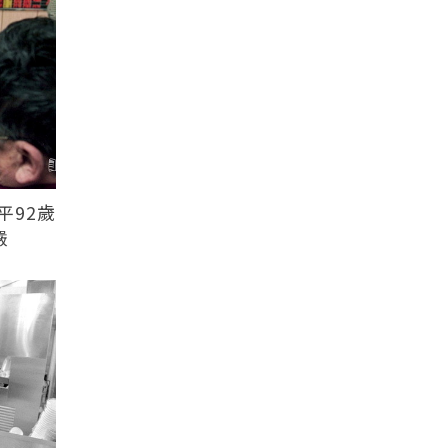
平92歲
嚴