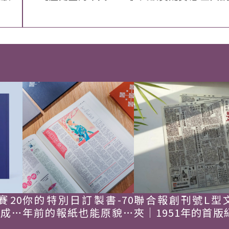
賽20
你的特別日訂製書-70
聯合報創刊號L型
韓成功
年前的報紙也能原貌重
夾｜1951年的首版
現