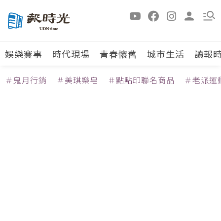
娛樂賽事
時代現場
青春懷舊
城市生活
讀報
＃鬼月行銷
＃美琪樂皂
＃點點印聯名商品
＃老派運