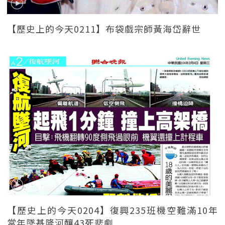
【歷史上的今天0211】布袋戲宗師黃海岱辭世
【歷史上的今天0204】復興235班機空難滿10年
當年墜基隆河釀43死悲劇