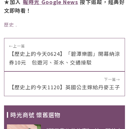
★加入
報時光 Google News
按下追蹤，經典好
文即時看！
歷史
﹒
←
上一篇
【歷史上的今天0624】「碧潭樂園」開幕納涼
券10元 包遊河、茶水、交通接駁
下一篇
→
【歷史上的今天1120】英國公主嫁給丹麥王子
時光商號 懷舊選物