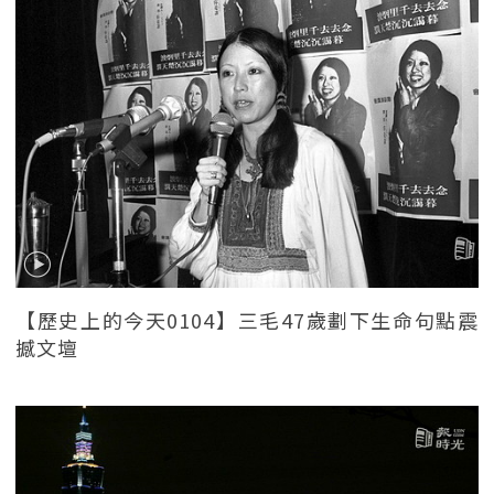
【歷史上的今天0104】三毛47歲劃下生命句點震
撼文壇