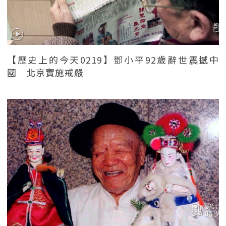
【歷史上的今天0219】鄧小平92歲辭世震撼中
國 北京實施戒嚴