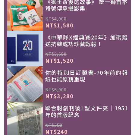
《獅王背後的故事》 統一獅首本
背號傳承攝影集
NT$4,000
NT$1,580
《中華隊X經典賽20年》加碼贈
送抗韓成功珍藏戰報！
NT$3,680
NT$1,520
你的特別日訂製書-70年前的報
紙也能原貌重現
NT$6,000
NT$3,280
聯合報創刊號L型文件夾｜1951
年的首版紀念
NT$350
NT$240