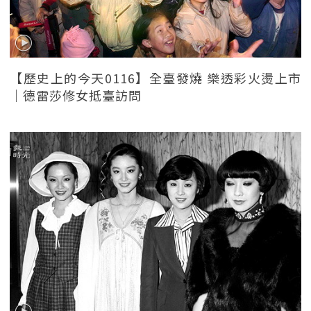
【歷史上的今天0116】全臺發燒 樂透彩火燙上市
｜德雷莎修女抵臺訪問