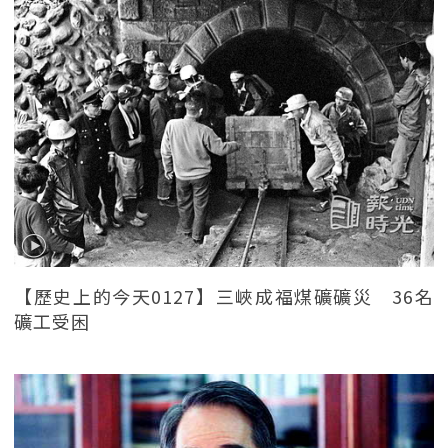
【歷史上的今天0127】三峽成福煤礦礦災 36名
礦工受困