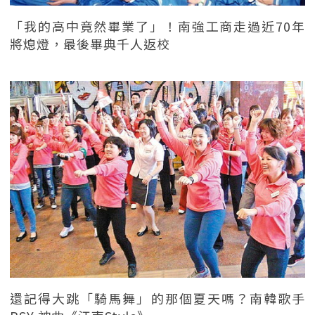
「我的高中竟然畢業了」！南強工商走過近70年
將熄燈，最後畢典千人返校
還記得大跳「騎馬舞」的那個夏天嗎？南韓歌手