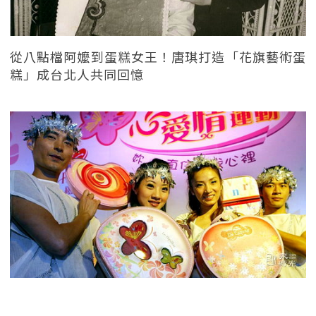
從八點檔阿嬤到蛋糕女王！唐琪打造「花旗藝術蛋
糕」成台北人共同回憶