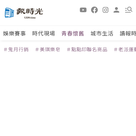
娛樂賽事
時代現場
青春懷舊
城市生活
讀報
＃鬼月行銷
＃美琪樂皂
＃點點印聯名商品
＃老派運