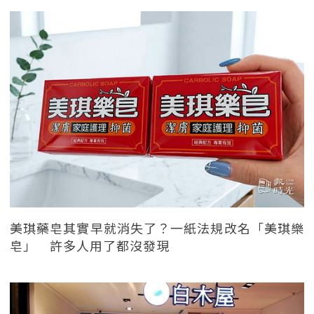
美琪藥皂其實早就消失了？一紙法規改名「美琪樂
皂」 許多人用了都沒發現