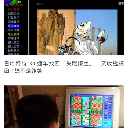
巴哈姆特 30 週年找回「失蹤版主」！突收邀請
函：這不是詐騙