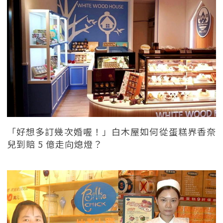
「好想多訂幾次婚喔！」白木屋如何從蛋糕界香奈
兒到賠 5 億走向熄燈？