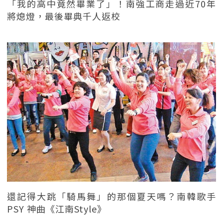
「我的高中竟然畢業了」！南強工商走過近70年
將熄燈，最後畢典千人返校
還記得大跳「騎馬舞」的那個夏天嗎？南韓歌手
PSY 神曲《江南Style》