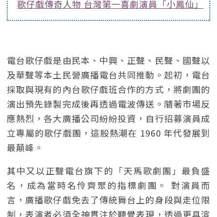
歌仔戲傳奇人物 台灣第一喜劇演員「小鳳仙」
電台歌仔戲是由民本、中興、正聲、民聲、國聲以
及華聲等本土民營廣播電台共同推動。起初，電台
採取與現有的內台歌仔戲班合作的方式，將劇團的
演出預先錄製完成後再透過電波傳送。隨著市場反
應熱烈，各大廣播公司紛紛投資，自行招募演員成
立專屬的歌仔戲團，這股熱潮在 1960 年代發展到
最顛峰。
其中又以正聲電台旗下的「天馬歌劇團」最負盛
名，成為當時名伶齊聚的指標劇團。 對演員而
言，廣播歌仔戲免去了傳統舞台上的身段與走位限
制，表演者必須全神貫注於聽覺表現，透過更具渲