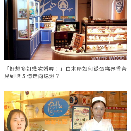
「好想多訂幾次婚喔！」白木屋如何從蛋糕界香奈
兒到賠 5 億走向熄燈？