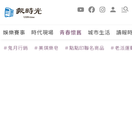
娛樂賽事
時代現場
青春懷舊
城市生活
讀報
＃鬼月行銷
＃美琪樂皂
＃點點印聯名商品
＃老派運