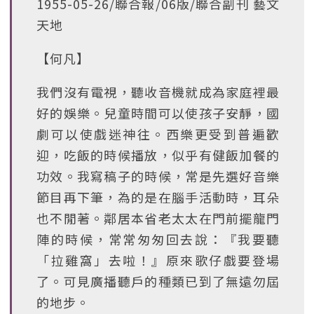
1955-05-26/聯合報/06版/聯合副刊 藝文
天地
【何凡】
我們沒有電視，聽收音機就成為家庭裡最
好的娛樂。兒童時間可以使孩子安靜，國
劇可以使戲迷神往。西樂更受到普遍歡
迎，吃飯的時候播放，似乎有健飯加餐的
功效。我寫稿子的時候，常是先選好音樂
節目再下筆，為的是在腦手活動時，耳朵
也不閒著。鄰居本省老太太在門前擺龍門
陣的時候，常常匆匆回去說：『我要聽
「拉雞窩」去啦！』原來歌仔戲要登場
了。可見廣播聽戶的種類已到了無遠勿屆
的地步。