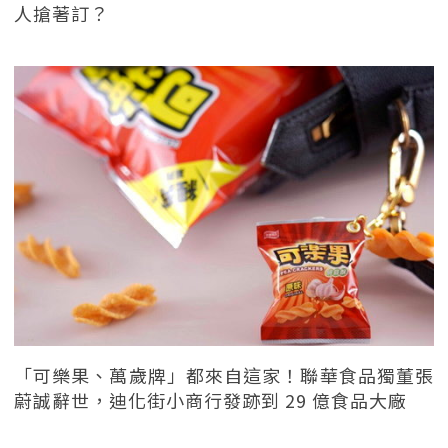
人搶著訂？
「可樂果、萬歲牌」都來自這家！聯華食品獨董張
蔚誠辭世，迪化街小商行發跡到 29 億食品大廠