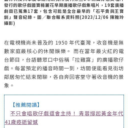
發行的歌仔戲國寶楊麗花早期廣播歌仔戲集唱片，19套廣播
劇目已蒐集17套，包含可能是全台最早的「石平貴與王寶
釧」聲音紀錄。圖／聯合報系資料照(2023/12/06 陳雅玲
攝影)
在電視機尚未普及的 1950 年代臺灣，收音機是無
數家庭最核心的休閒娛樂。 而在當年最火紅的電
台節目，台語聽眾口中俗稱「拉雞窩」的廣播歌仔
戲。每當預定的播音時間一到，坊間便能看見街坊
鄰居匆忙結束閒聊，各自奔回客堂守著收音機的景
象。
【推薦閱讀】
不只會唱歌仔戲還會主持！ 青蓉撐起黃金年代
41歲癌逝留憾