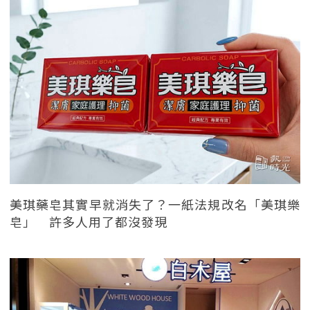
美琪藥皂其實早就消失了？一紙法規改名「美琪樂
皂」 許多人用了都沒發現