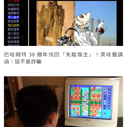
巴哈姆特 30 週年找回「失蹤版主」！突收邀請
函：這不是詐騙