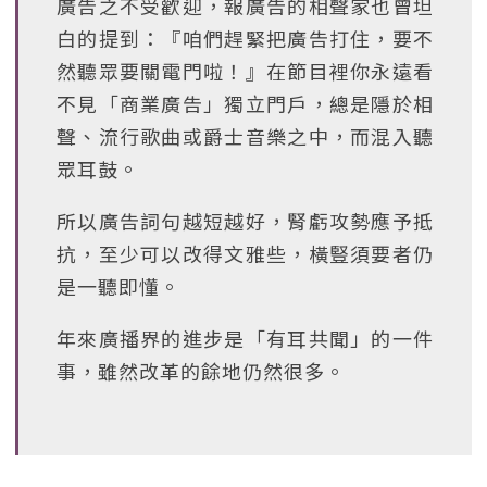
廣告之不受歡迎，報廣告的相聲家也曾坦
白的提到：『咱們趕緊把廣告打住，要不
然聽眾要關電門啦！』在節目裡你永遠看
不見「商業廣告」獨立門戶，總是隱於相
聲、流行歌曲或爵士音樂之中，而混入聽
眾耳鼓。
所以廣告詞句越短越好，腎虧攻勢應予抵
抗，至少可以改得文雅些，橫豎須要者仍
是一聽即懂。
年來廣播界的進步是「有耳共聞」的一件
事，雖然改革的餘地仍然很多。