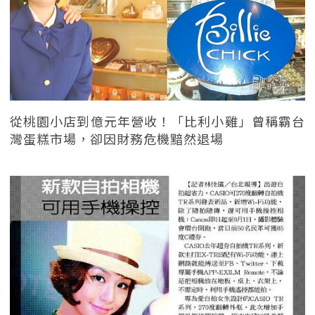
從桃園小店到億元年營收！「比利小雞」曾稱霸台
灣蛋糕市場，卻因財務危機黯然退場