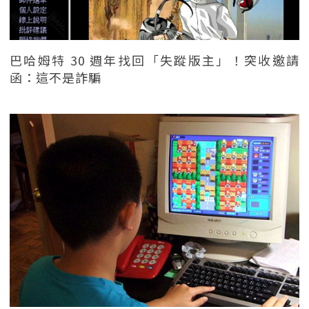
巴哈姆特 30 週年找回「失蹤版主」！突收邀請
函：這不是詐騙