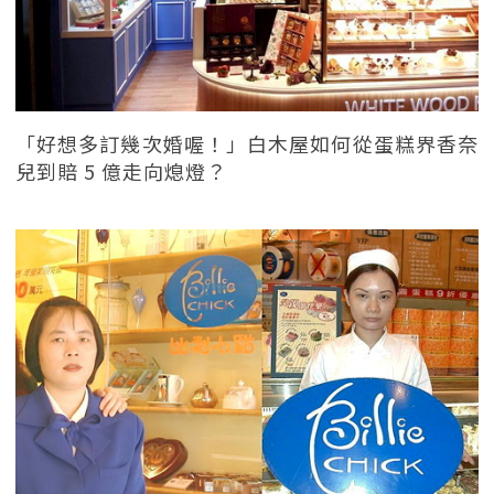
「好想多訂幾次婚喔！」白木屋如何從蛋糕界香奈
兒到賠 5 億走向熄燈？