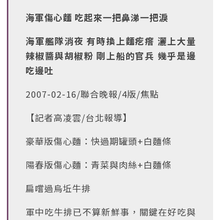
海軍傷心麵 吃起來一把鼻涕一把淚
海軍艦隊消夜 有時換上麵疙瘩 灑上大量
辣椒醬與胡椒粉 剛上船的官兵 幾乎是邊
吃邊吐
2007-02-16/聯合晚報/4版/焦點
【記者高凌雲/台北報導】
豪華版傷心麵：快過期罐頭+白麵條
陽春版傷心麵：青菜與肉絲+白麵條
扁嚐過烏坵牛排
軍中吃牛排已不算新鮮事，關鍵在好吃與