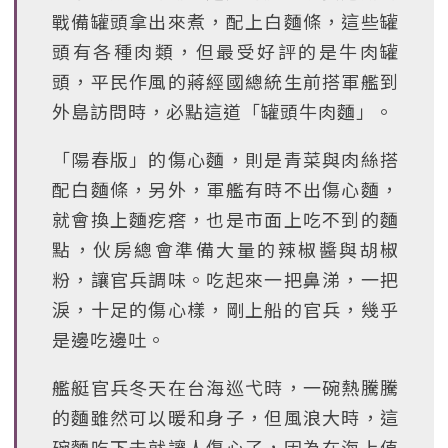
戰備罐頭拿出來煮，配上白麵條，這些罐
頭有各種肉類，但最受好評的是牛肉罐
頭，平民作風的蔣經國總統生前搭軍艦到
外島訪問時，必點這道「罐頭牛肉麵」。
「陽春版」的傷心麵，則是青菜與肉絲搭
配白麵條，另外，軍艦有時不出傷心麵，
就會換上麵疙瘩，也是市面上吃不到的麵
點，伙房總會準備大量的辣椒醬與胡椒
粉，讓官兵調味。吃起來一把鼻涕，一把
淚，十足的傷心樣，剛上船的官兵，幾乎
是邊吃邊吐。
艦艇官兵冬天在台海巡弋時，一碗熱騰騰
的麵雖然可以暖和身子，但風浪大時，這
碗麵吃下去就讓人傷心了，因為在海上值