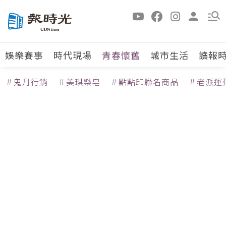
娛樂賽事
時代現場
青春懷舊
城市生活
讀報
＃鬼月行銷
＃美琪樂皂
＃點點印聯名商品
＃老派運