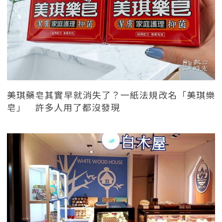
美琪藥皂其實早就消失了？一紙法規改名「美琪樂
皂」 許多人用了都沒發現