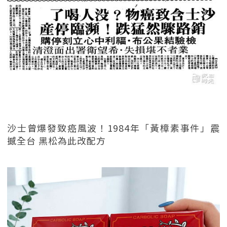
沙士曾爆發致癌風波！1984年「黃樟素事件」震
撼全台 黑松為此改配方