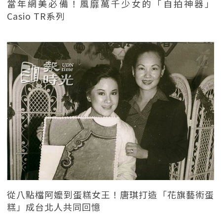
當年網美必備！風靡萬千少女的「自拍神器」
Casio TR系列
從八點檔阿嬤到蛋糕女王！唐琪打造「花旗藝術蛋
糕」成台北人共同回憶