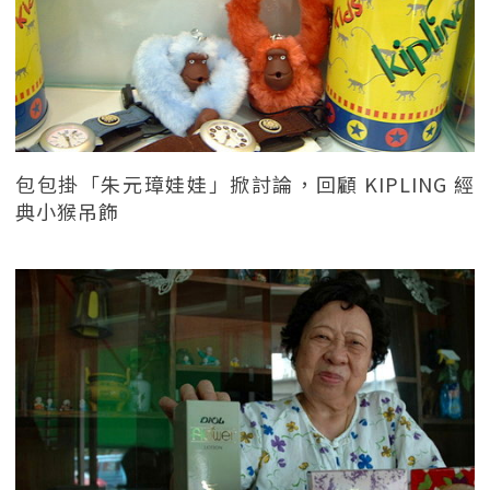
包包掛「朱元璋娃娃」掀討論，回顧 KIPLING 經
典小猴吊飾