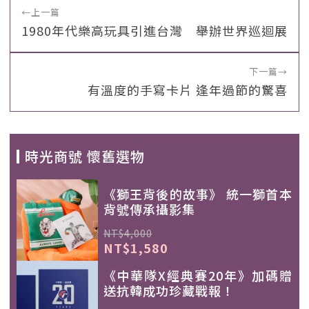
←
上一篇
1980年代樂高玩具引進台灣 舉辦世界巡迴展
下一篇
→
有溫度的手寫卡片 逢年過節的驚喜
時光商號 懷舊選物
《獅王背後的故事》 統一獅首本
背號傳承攝影集
NT$4,000
NT$1,580
《中華隊X經典賽20年》加碼贈
送抗韓成功珍藏戰報！