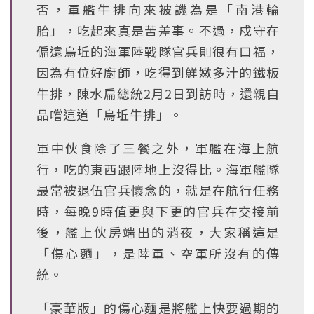
否，軍艦牛排向來被譏為是「南港輪
胎」，吃起來真是苦差事。不過，戍守在
偏遠烏坵的海軍陸戰隊官兵則很有口福，
因為有位好廚師，吃得到鮮嫩多汁的鐵板
牛排，陳水扁總統2月2日到訪時，還親自
品嚐這道「烏坵牛排」。
軍中伙食除了三餐之外，軍艦在海上航
行，吃的東西跟陸地上沒得比。海軍艦隊
最常被退伍官兵懷念的，就是在航行任務
時，每晚9時值更與下更的官兵在交接前
後，艦上伙房端出的消夜，大家稱這是
「傷心麵」，是陸軍、空軍所沒有的傳
統。
「豪華版」的傷心麵是將艦上快要過期的