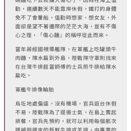
勤，連續數天不能靠岸休假，鐵打的身體
免不了會暈船，值勤時想家、想女友，外
面卻是望不著邊際的茫茫大海，豈有不傷
心之理，「傷心麵」的稱呼從此而來。
當年蔣經國視導艦隊，在軍艦上吃罐頭牛
肉麵，陳水扁到外島，陸戰隊守軍則找來
在台灣牛排館當師傅的士兵煎牛排給陳水
扁吃。
軍艦牛排像輪胎
烏坵地處偏遠，沒有機場，官兵返台休假
不易，陸戰隊為了提振士氣，在島上賣起
排餐，官兵先預約，就可以利用每個航次
運補時運來的新鮮牛排或羊排，由專業的