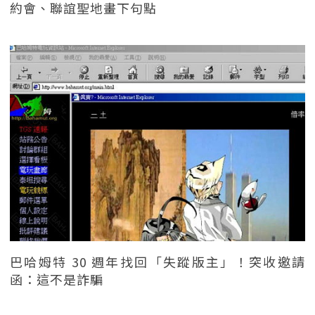
約會、聯誼聖地畫下句點
巴哈姆特 30 週年找回「失蹤版主」！突收邀請
函：這不是詐騙