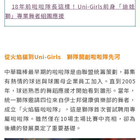
18年前啦啦隊長這樣！Uni-Girls前身「迪娃
獅」專業舞者組團應援
從火焰貓到Uni-Girls 獅隊開創啦啦隊先河
中華職棒最早期的啦啦隊是由聯盟統籌策劃，募集
有熱情的球迷與球團母企業員工加入。直到2005
年，球迷熟悉的舞蹈應援才開始看到雛形。當年，
統一獅隊邀請四位來自伊士邦健康俱樂部的舞者，
成立「火焰貓啦啦隊」，這是獅隊首次嘗試聘用專
屬啦啦隊。雖然僅在10場主場比賽中亮相，卻為
後續的發展奠定了重要基礎。