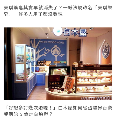
美琪藥皂其實早就消失了？一紙法規改名「美琪樂
皂」 許多人用了都沒發現
「好想多訂幾次婚喔！」白木屋如何從蛋糕界香奈
兒到賠 5 億走向熄燈？