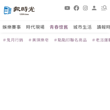
娛樂賽事
時代現場
青春懷舊
城市生活
讀報
＃鬼月行銷
＃美琪樂皂
＃點點印聯名商品
＃老派運