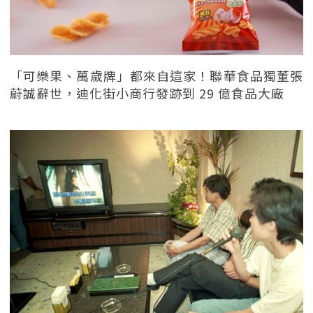
「可樂果、萬歲牌」都來自這家！聯華食品獨董張
蔚誠辭世，迪化街小商行發跡到 29 億食品大廠