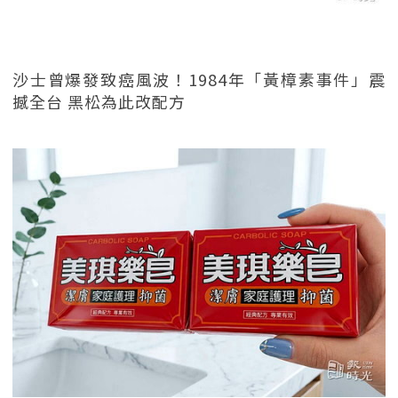
沙士曾爆發致癌風波！1984年「黃樟素事件」震
撼全台 黑松為此改配方