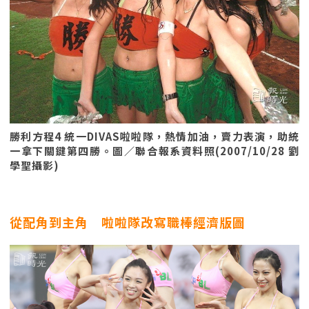
勝利方程4 統一DIVAS啦啦隊，熱情加油，賣力表演，助統
一拿下關鍵第四勝。圖／聯合報系資料照(2007/10/28 劉
學聖攝影)
從配角到主角 啦啦隊改寫職棒經濟版圖