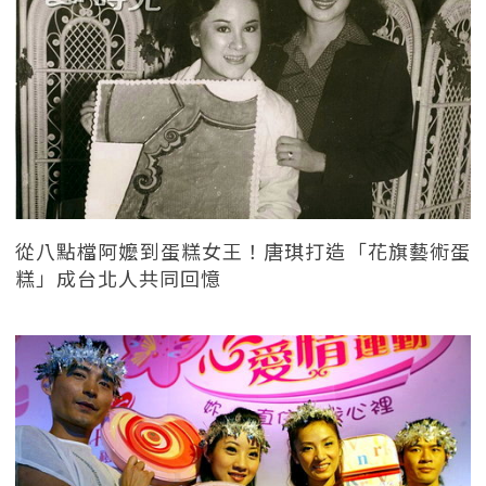
從八點檔阿嬤到蛋糕女王！唐琪打造「花旗藝術蛋
糕」成台北人共同回憶