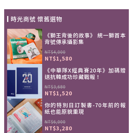
時光商號 懷舊選物
《獅王背後的故事》 統一獅首本
背號傳承攝影集
NT$4,000
NT$1,580
《中華隊X經典賽20年》加碼贈
送抗韓成功珍藏戰報！
NT$3,680
NT$1,520
你的特別日訂製書-70年前的報
紙也能原貌重現
NT$6,000
NT$3,280