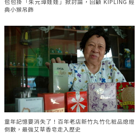
包包掛「朱元璋娃娃」掀討論，回顧 KIPLING 經
典小猴吊飾
童年記憶要消失了！百年老店新竹丸竹化粧品熄燈
倒數，最強艾草香皂走入歷史