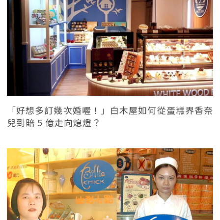
「好想多訂幾次婚喔！」白木屋如何從蛋糕界香奈
兒到賠 5 億走向熄燈？