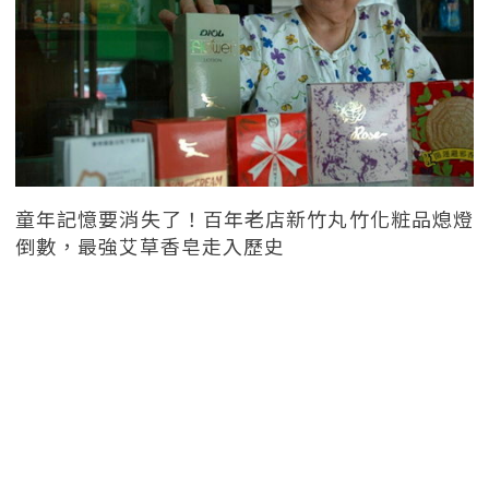
童年記憶要消失了！百年老店新竹丸竹化粧品熄燈
倒數，最強艾草香皂走入歷史