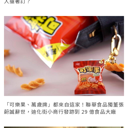
人搶著訂？
「可樂果、萬歲牌」都來自這家！聯華食品獨董張
蔚誠辭世，迪化街小商行發跡到 29 億食品大廠