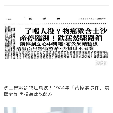
沙士曾爆發致癌風波！1984年「黃樟素事件」震
撼全台 黑松為此改配方