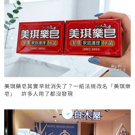
美琪藥皂其實早就消失了？一紙法規改名「美琪樂
皂」 許多人用了都沒發現