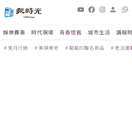
娛樂賽事
時代現場
青春懷舊
城市生活
讀報
＃鬼月行銷
＃美琪樂皂
＃點點印聯名商品
＃老派運