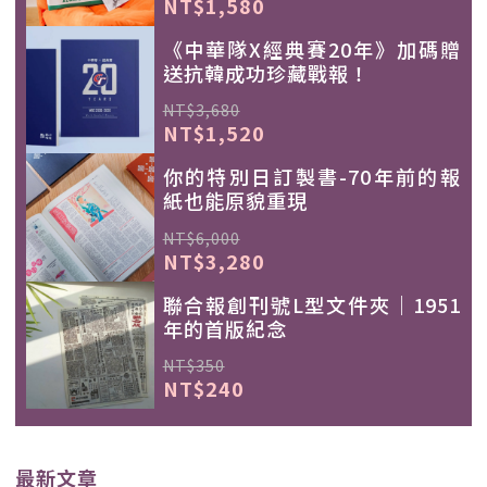
NT$1,580
《中華隊X經典賽20年》加碼贈
送抗韓成功珍藏戰報！
NT$3,680
NT$1,520
你的特別日訂製書-70年前的報
紙也能原貌重現
NT$6,000
NT$3,280
聯合報創刊號L型文件夾｜1951
年的首版紀念
NT$350
NT$240
最新文章