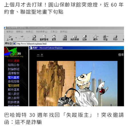
上個月才去打球！圓山保齡球館突熄燈，近 60 年
約會、聯誼聖地畫下句點
巴哈姆特 30 週年找回「失蹤版主」！突收邀請
函：這不是詐騙