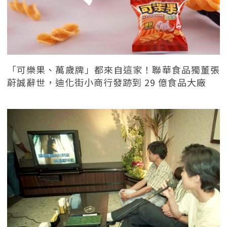
「可樂果、萬歲牌」都來自這家！聯華食品獨董張
蔚誠辭世，迪化街小商行發跡到 29 億食品大廠