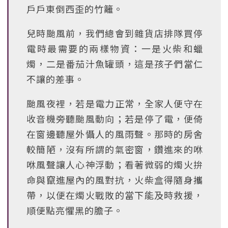
戶戶東倒西歪的竹籬。
兒時颱風前，我們總會到雜貨店排隊買停
電時最需要的兩樣物資：一是火柴和蠟
燭，二是番茄汁魚罐頭，這是孩子們當仁
不讓的差事。
颱風夜裡，若是電力正常，全家人便守在
收音機旁聽颱風動向；若是停了電，便倚
在窗邊聽屋外懾人的風雨聲。那時的房舍
較簡陋，沒有所謂的氣密窗，鑽進來的咻
咻風聲讓人心神浮動；看著微弱的燭火拚
命與竄進屋內的風對抗，火柴盒得隨身攜
帶，以便在燭火戰敗的當下能及時救援，
順便點亮懼黑的膽子。