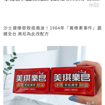
沙士曾爆發致癌風波！1984年「黃樟素事件」震
撼全台 黑松為此改配方