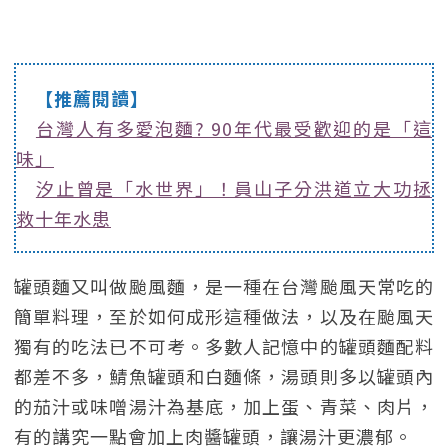
【推薦閱讀】
台灣人有多愛泡麵? 90年代最受歡迎的是「這
味」
汐止曾是「水世界」！員山子分洪道立大功拯
救十年水患
罐頭麵又叫做颱風麵，是一種在台灣颱風天常吃的
簡單料理，至於如何成形這種做法，以及在颱風天
獨有的吃法已不可考。多數人記憶中的罐頭麵配料
都差不多，鯖魚罐頭和白麵條，湯頭則多以罐頭內
的茄汁或味噌湯汁為基底，加上蛋、青菜、肉片，
有的講究一點會加上肉醬罐頭，讓湯汁更濃郁。