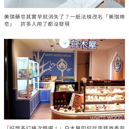
美琪藥皂其實早就消失了？一紙法規改名「美琪樂
皂」 許多人用了都沒發現
「好想多訂幾次婚喔！」白木屋如何從蛋糕界香奈