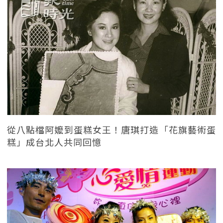
從八點檔阿嬤到蛋糕女王！唐琪打造「花旗藝術蛋
糕」成台北人共同回憶