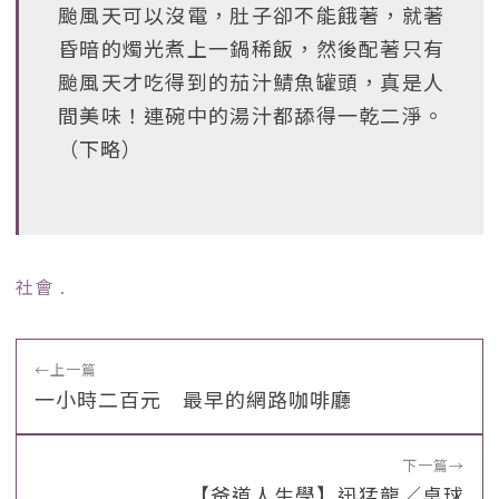
颱風天可以沒電，肚子卻不能餓著，就著
昏暗的燭光煮上一鍋稀飯，然後配著只有
颱風天才吃得到的茄汁鯖魚罐頭，真是人
間美味！連碗中的湯汁都舔得一乾二淨。
（下略）
社會
﹒
←
上一篇
一小時二百元 最早的網路咖啡廳
下一篇
→
【爸道人生學】迅猛龍／桌球