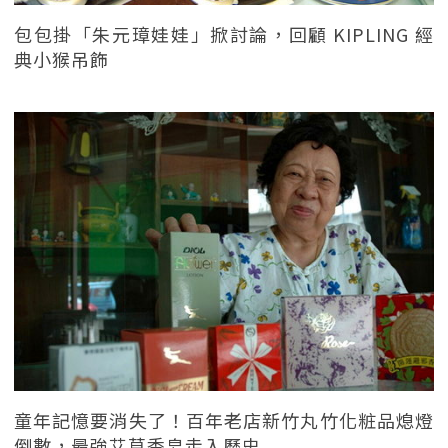
包包掛「朱元璋娃娃」掀討論，回顧 KIPLING 經
典小猴吊飾
童年記憶要消失了！百年老店新竹丸竹化粧品熄燈
倒數，最強艾草香皂走入歷史