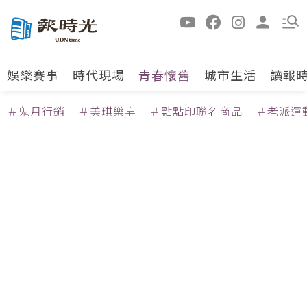
娛樂賽事
時代現場
青春懷舊
城市生活
讀報
＃鬼月行銷
＃美琪樂皂
＃點點印聯名商品
＃老派運