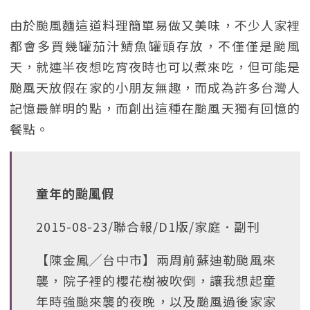
由於颱風麵這道料理簡單易做又美味，不少人家裡
都會多買幾罐茄汁鯖魚罐頭存放，不僅僅是颱風
天，就連半夜想吃宵夜時也可以煮來吃，但可能是
颱風天放假在家的小朋友無趣，而成為許多台灣人
記憶最鮮明的點，而創出這種在颱風天獨有回憶的
餐點。
童年的颱風假
2015-08-23/聯合報/D1版/家庭．副刊
【陳金鳳╱台中市】兩周前蘇迪勒颱風來
襲，院子裡的櫻花樹被吹倒，讓我想起童
年時強颱來襲的夜晚，以及颱風過後家家