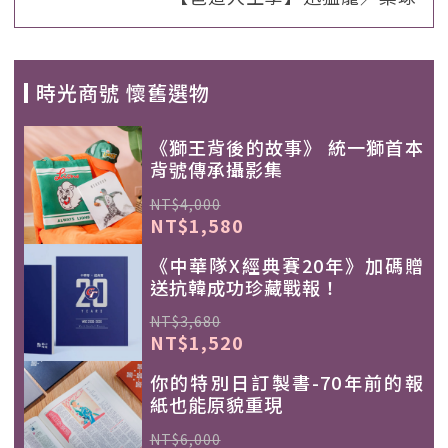
時光商號 懷舊選物
《獅王背後的故事》 統一獅首本
背號傳承攝影集
NT$4,000
NT$1,580
《中華隊X經典賽20年》加碼贈
送抗韓成功珍藏戰報！
NT$3,680
NT$1,520
你的特別日訂製書-70年前的報
紙也能原貌重現
NT$6,000