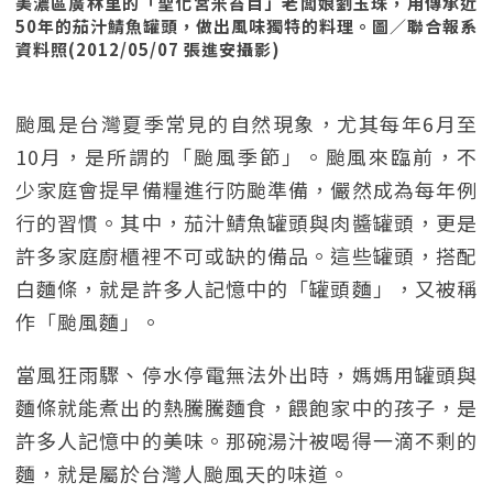
美濃區廣林里的「聖化宮米苔目」老闆娘劉玉珠，用傳承近
50年的茄汁鯖魚罐頭，做出風味獨特的料理。圖／聯合報系
資料照(2012/05/07 張進安攝影)
颱風是台灣夏季常見的自然現象，尤其每年6月至
10月，是所謂的「颱風季節」。颱風來臨前，不
少家庭會提早備糧進行防颱準備，儼然成為每年例
行的習慣。其中，茄汁鯖魚罐頭與肉醬罐頭，更是
許多家庭廚櫃裡不可或缺的備品。這些罐頭，搭配
白麵條，就是許多人記憶中的「罐頭麵」，又被稱
作「颱風麵」。
當風狂雨驟、停水停電無法外出時，媽媽用罐頭與
麵條就能煮出的熱騰騰麵食，餵飽家中的孩子，是
許多人記憶中的美味。那碗湯汁被喝得一滴不剩的
麵，就是屬於台灣人颱風天的味道。