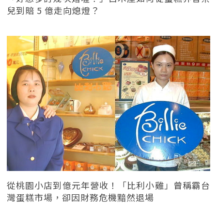
兒到賠 5 億走向熄燈？
從桃園小店到億元年營收！「比利小雞」曾稱霸台
灣蛋糕市場，卻因財務危機黯然退場