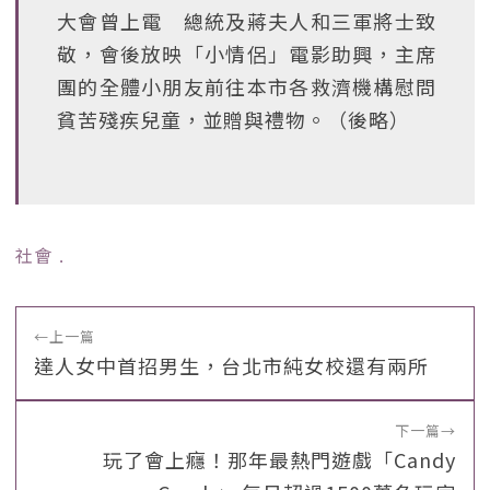
大會曾上電 總統及蔣夫人和三軍將士致
敬，會後放映「小情侶」電影助興，主席
團的全體小朋友前往本市各救濟機構慰問
貧苦殘疾兒童，並贈與禮物。（後略）
社會
﹒
←
上一篇
達人女中首招男生，台北市純女校還有兩所
下一篇
→
玩了會上癮！那年最熱門遊戲「Candy