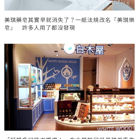
美琪藥皂其實早就消失了？一紙法規改名「美琪樂
皂」 許多人用了都沒發現