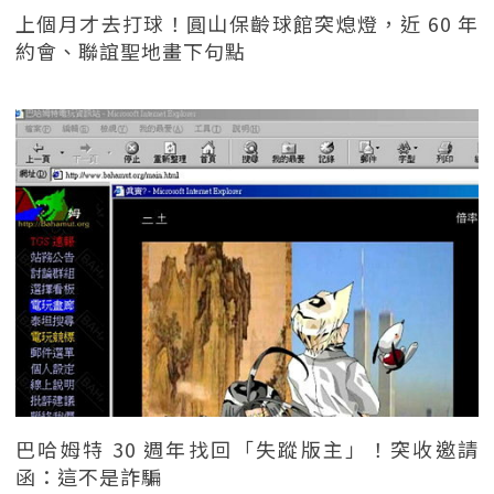
上個月才去打球！圓山保齡球館突熄燈，近 60 年
約會、聯誼聖地畫下句點
巴哈姆特 30 週年找回「失蹤版主」！突收邀請
函：這不是詐騙