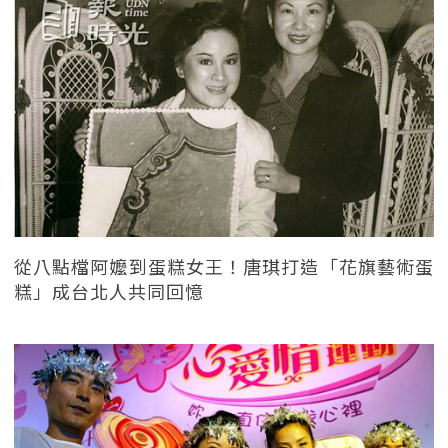
從八點檔阿嬤到蛋糕女王！唐琪打造「花旗藝術蛋
糕」成台北人共同回憶