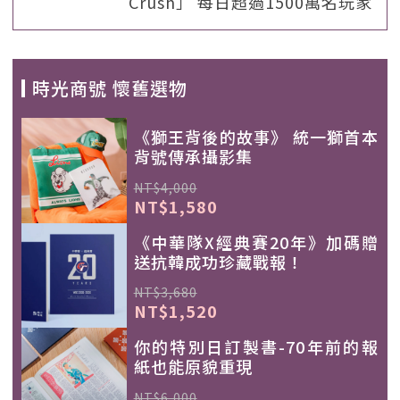
Crush」 每日超過1500萬名玩家
時光商號 懷舊選物
《獅王背後的故事》 統一獅首本
背號傳承攝影集
NT$4,000
NT$1,580
《中華隊X經典賽20年》加碼贈
送抗韓成功珍藏戰報！
NT$3,680
NT$1,520
你的特別日訂製書-70年前的報
紙也能原貌重現
NT$6,000