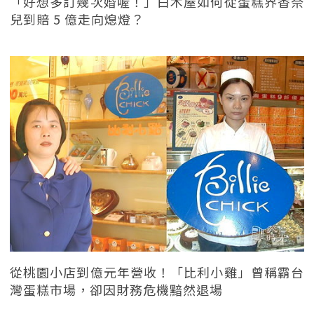
「好想多訂幾次婚喔！」白木屋如何從蛋糕界香奈
兒到賠 5 億走向熄燈？
從桃園小店到億元年營收！「比利小雞」曾稱霸台
灣蛋糕市場，卻因財務危機黯然退場