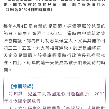
會，圖為等候領獎的兒童。圖／聯合報系資料照
（1960/04/04 陳明輝攝影）
每年4月4日是台灣的兒童節。這個專屬於兒童的
節日，最早可追溯至1931年，當時由中華慈幼協
濟會提議，認為四月初春氣候宜人，又與其他節日
如三三、五五、九九等相互輝映，於是建議將這一
天定為兒童節。該提議經當時行政院長孔祥熙核
准，自此，每年的這一天便成為孩子們最期待的時
刻。
【推薦閱讀】
冷知識！兒童節列為國定假日過程曲折 2011
年才恢復全民放假！
五、六年級生的兒童偶像「亮叔叔」 《兒童世