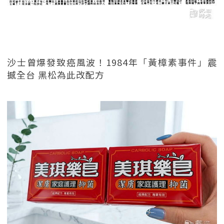
沙士曾爆發致癌風波！1984年「黃樟素事件」震
撼全台 黑松為此改配方