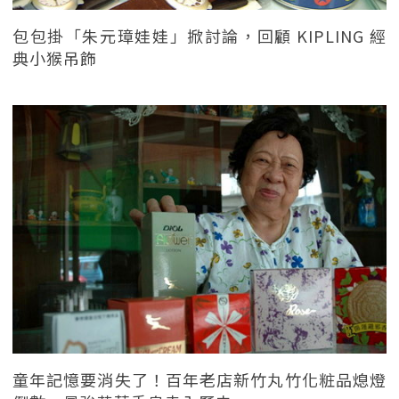
包包掛「朱元璋娃娃」掀討論，回顧 KIPLING 經
典小猴吊飾
童年記憶要消失了！百年老店新竹丸竹化粧品熄燈