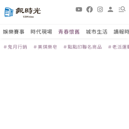
娛樂賽事
時代現場
青春懷舊
城市生活
讀報
＃鬼月行銷
＃美琪樂皂
＃點點印聯名商品
＃老派運