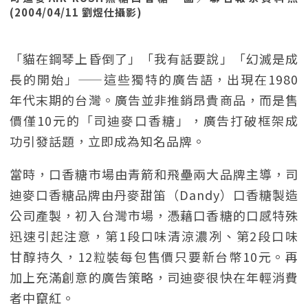
(2004/04/11 劉煜仕攝影)
「貓在鋼琴上昏倒了」「我有話要說」「幻滅是成
長的開始」——這些獨特的廣告語，出現在1980
年代末期的台灣。廣告並非推銷昂貴商品，而是售
價僅10元的「司迪麥口香糖」，廣告打破框架成
功引發話題，立即成為知名品牌。
當時，口香糖市場由青箭和飛壘兩大品牌主導，司
迪麥口香糖品牌由丹麥甜笛（Dandy）口香糖製造
公司產製，初入台灣市場，憑藉口香糖的口感特殊
迅速引起注意，第1段口味清涼濃冽、第2段口味
甘醇持久，12粒裝每包售價只要新台幣10元。再
加上充滿創意的廣告策略，司迪麥很快在年輕消費
者中竄紅。