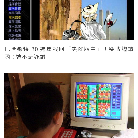
巴哈姆特 30 週年找回「失蹤版主」！突收邀請
函：這不是詐騙