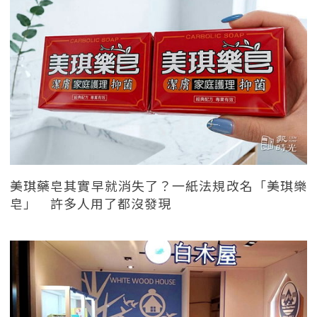
美琪藥皂其實早就消失了？一紙法規改名「美琪樂
皂」 許多人用了都沒發現