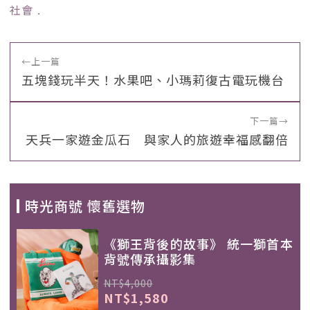
社會
﹒
←
上一篇
五塊錢玩半天！水果吧、小瑪莉復古電玩機台
下一篇
→
天兵一家遊金瓜石 與家人的旅遊幸福感翻倍
時光商號 懷舊選物
《獅王背後的故事》 統一獅首本
背號傳承攝影集
NT$4,000
NT$1,580