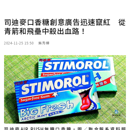
司迪麥口香糖創意廣告迅速竄紅 從
青箭和飛壘中殺出血路！
2024-11-25 15:50
吳秀樺
司迪麥AIR RUSH無糖口香糖。圖／聯合報系資料照