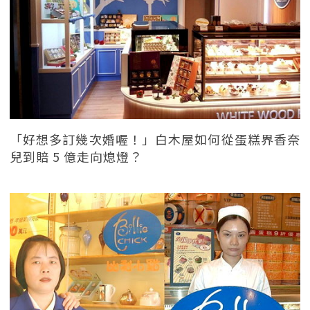
「好想多訂幾次婚喔！」白木屋如何從蛋糕界香奈
兒到賠 5 億走向熄燈？