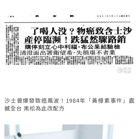
沙士曾爆發致癌風波！1984年「黃樟素事件」震
撼全台 黑松為此改配方