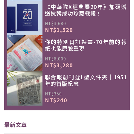
《中華隊X經典賽20年》加碼贈
送抗韓成功珍藏戰報！
NT$3,680
NT$1,520
你的特別日訂製書-70年前的報
紙也能原貌重現
NT$6,000
NT$3,280
聯合報創刊號L型文件夾｜1951
年的首版紀念
NT$350
NT$240
最新文章