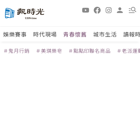
娛樂賽事
時代現場
青春懷舊
城市生活
讀報
＃鬼月行銷
＃美琪樂皂
＃點點印聯名商品
＃老派運