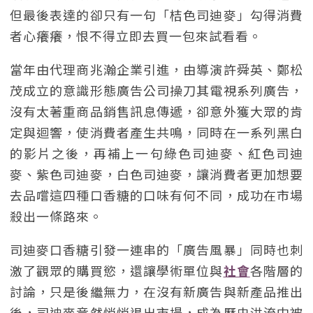
但最後表達的卻只有一句「桔色司迪麥」勾得消費
者心癢癢，恨不得立即去買一包來試看看。
當年由代理商兆瀚企業引進，由導演許舜英、鄭松
茂成立的意識形態廣告公司操刀其電視系列廣告，
沒有太著重商品銷售訊息傳遞，卻意外獲大眾的肯
定與迴響，使消費者產生共鳴，同時在一系列黑白
的影片之後，再補上一句綠色司迪麥、紅色司迪
麥、紫色司迪麥，白色司迪麥，讓消費者更加想要
去品嚐這四種口香糖的口味有何不同，成功在市場
殺出一條路來。
司迪麥口香糖引發一連串的「廣告風暴」同時也刺
激了觀眾的購買慾，還讓學術單位與
社會
各階層的
討論，只是後繼無力，在沒有新廣告與新產品推出
後，司迪麥竟然悄悄退出市場，成為歷史洪流中被