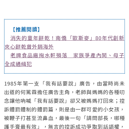
【推薦閱讀】
消失的童年餅乾！南僑「歐斯麥」80年代創新
夾心餅乾曾外銷海外
老牌食品廠掬水軒殞落 家族爭產內鬨、母子
全成通緝犯
1985年第一支「我有話要說」廣告，由當時尚未
出道的何篤霖擔任廣告主角，老師與媽媽的各種叨
念讓他吶喊「我有話要說」卻又被媽媽打回來；控
訴體罰體制的體罰篇，則是由一群可愛的小女孩，
被鞭子打甚至流鼻血，最後一句「請問部長，哪種
護手膏最有效」，無言的控訴成功爭取到話語權，