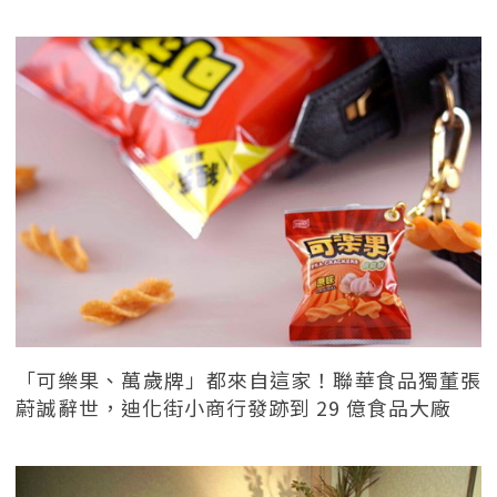
「可樂果、萬歲牌」都來自這家！聯華食品獨董張
蔚誠辭世，迪化街小商行發跡到 29 億食品大廠