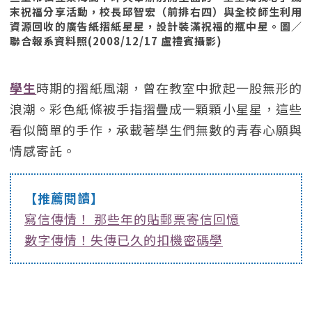
末祝福分享活動，校長邱智宏（前排右四）與全校師生利用
資源回收的廣告紙摺紙星星，設計裝滿祝福的瓶中星。圖／
聯合報系資料照(2008/12/17 盧禮賓攝影)
學生
時期的摺紙風潮，曾在教室中掀起一股無形的
浪潮。彩色紙條被手指摺疊成一顆顆小星星，這些
看似簡單的手作，承載著學生們無數的青春心願與
情感寄託。
【推薦閱讀】
寫信傳情！ 那些年的貼郵票寄信回憶
數字傳情！失傳已久的扣機密碼學