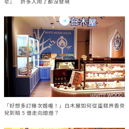
皂」 許多人用了都沒發現
「好想多訂幾次婚喔！」白木屋如何從蛋糕界香奈
兒到賠 5 億走向熄燈？