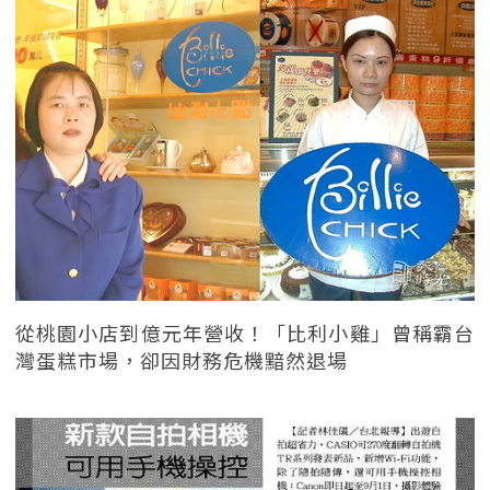
從桃園小店到億元年營收！「比利小雞」曾稱霸台
灣蛋糕市場，卻因財務危機黯然退場