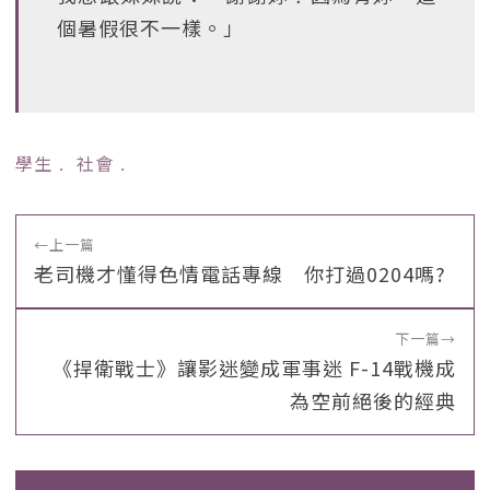
個暑假很不一樣。」
學生
﹒
社會
﹒
←
上一篇
老司機才懂得色情電話專線 你打過0204嗎?
下一篇
→
《捍衛戰士》讓影迷變成軍事迷 F-14戰機成
為空前絕後的經典