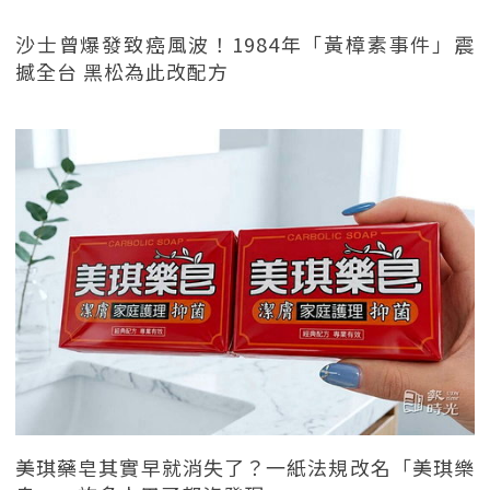
沙士曾爆發致癌風波！1984年「黃樟素事件」震
撼全台 黑松為此改配方
美琪藥皂其實早就消失了？一紙法規改名「美琪樂