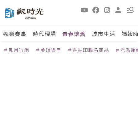
娛樂賽事
時代現場
青春懷舊
城市生活
讀報
＃鬼月行銷
＃美琪樂皂
＃點點印聯名商品
＃老派運