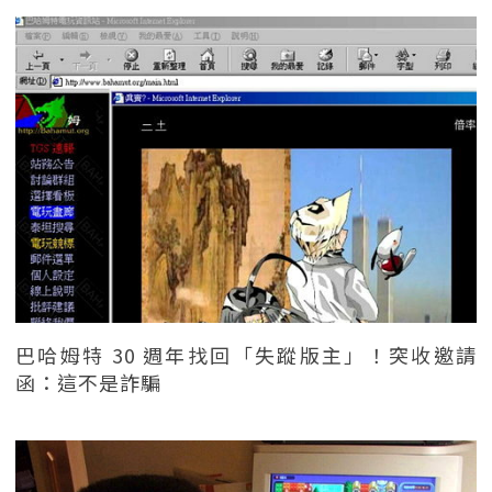
巴哈姆特 30 週年找回「失蹤版主」！突收邀請
函：這不是詐騙