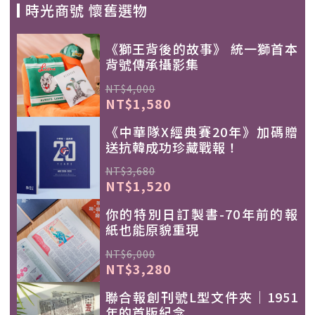
時光商號 懷舊選物
《獅王背後的故事》 統一獅首本
背號傳承攝影集
NT$4,000
NT$1,580
《中華隊X經典賽20年》加碼贈
送抗韓成功珍藏戰報！
NT$3,680
NT$1,520
你的特別日訂製書-70年前的報
紙也能原貌重現
NT$6,000
NT$3,280
聯合報創刊號L型文件夾｜1951
年的首版紀念