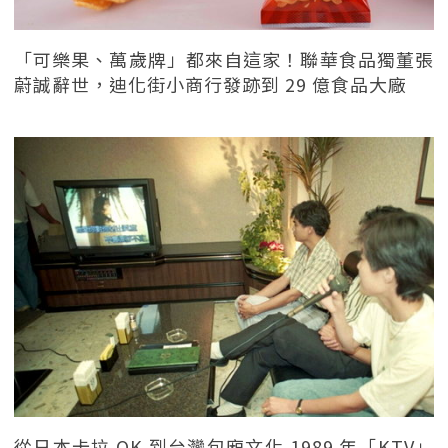
「可樂果、萬歲牌」都來自這家！聯華食品獨董張
蔚誠辭世，迪化街小商行發跡到 29 億食品大廠
從日本卡拉 OK 到台灣包廂文化 1989 年「KTV」