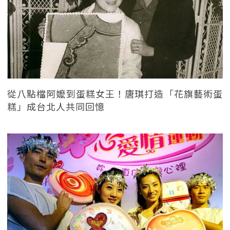
從八點檔阿嬤到蛋糕女王！唐琪打造「花旗藝術蛋
糕」成台北人共同回憶