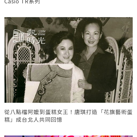
Casio TR系列
從八點檔阿嬤到蛋糕女王！唐琪打造「花旗藝術蛋
糕」成台北人共同回憶