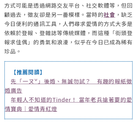
方式可能是透過網路交友平台、社交軟體等，但回
顧過去，徵友卻是另一番模樣。當時的
社會
，缺乏
今日便利的通訊工具，人們尋求愛情的方式大多是
依賴於登報、登雜誌等傳統媒體，而這種「街頭登
報求佳偶」的勇氣和浪漫，似乎在今日已成為稀有
珍品。
【推薦閱讀】
先「一ㄡˇ」後婚、無誠勿試？ 有趣的報紙徵
婚廣告
年輕人不知道的Tinder！ 當年老兵搶著要的愛
情寶典｜愛情青紅燈