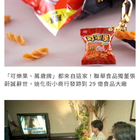
「可樂果、萬歲牌」都來自這家！聯華食品獨董張
蔚誠辭世，迪化街小商行發跡到 29 億食品大廠