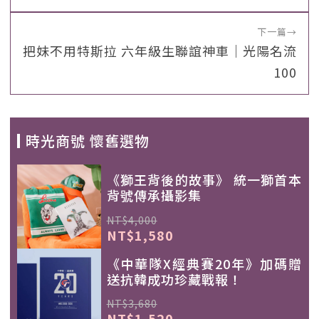
下一篇
→
把妹不用特斯拉 六年級生聯誼神車｜光陽名流
100
時光商號 懷舊選物
《獅王背後的故事》 統一獅首本
背號傳承攝影集
NT$4,000
NT$1,580
《中華隊X經典賽20年》加碼贈
送抗韓成功珍藏戰報！
NT$3,680
NT$1,520