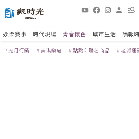
娛樂賽事
時代現場
青春懷舊
城市生活
讀報
＃鬼月行銷
＃美琪樂皂
＃點點印聯名商品
＃老派運