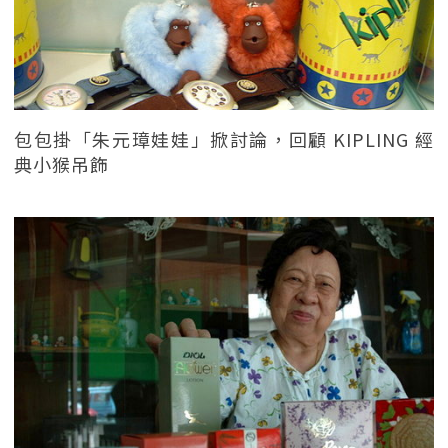
包包掛「朱元璋娃娃」掀討論，回顧 KIPLING 經
典小猴吊飾