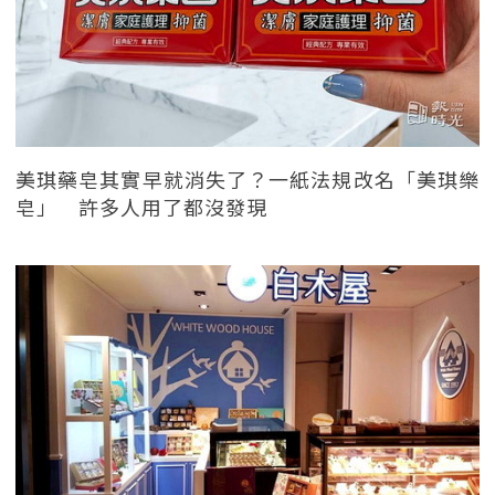
美琪藥皂其實早就消失了？一紙法規改名「美琪樂
皂」 許多人用了都沒發現