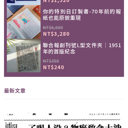
你的特別日訂製書-70年前的報
紙也能原貌重現
NT$6,000
NT$3,280
聯合報創刊號L型文件夾｜1951
年的首版紀念
NT$350
NT$240
最新文章