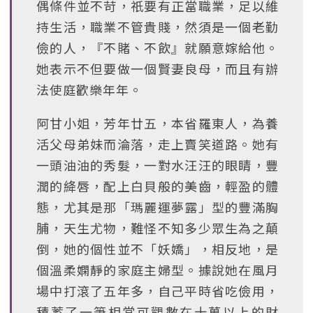
偶條件並不苛，祇要有正當職業，足以維
持生活，職業不管貴賤，然須是一個老勤
儉的人，『不賭、不飲』就願意嫁給他。
她表示不但要做一個賢妻良母，而且有辦
法使庭歡樂年年。
阿甘小姐，芳年廿五，本省羅東人，為養
活父母弟妹而淪落，走上賣笑道路。她有
一頭油油的秀髮，一對水汪汪的眼睛，豐
潤的絳唇，配上白貝般的美齒，輕盈的體
態，尤其是那「瑪麗運夢露」型的豐滿胸
脯，天生尤物，難怪不知多少眾生為之顛
倒，她的個性並不「妖嬌」，相反地，是
個溫柔嫻靜的家庭主婦型。據說她在風月
場中打滾了五年多，自己平時省吃儉用，
積蓄了一筆相當可觀數在十萬以上的財