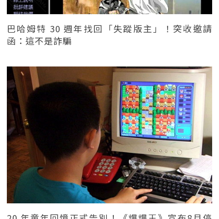
巴哈姆特 30 週年找回「失蹤版主」！突收邀請
函：這不是詐騙
20 年童年回憶正式告別！《爆爆王》宣布8月停