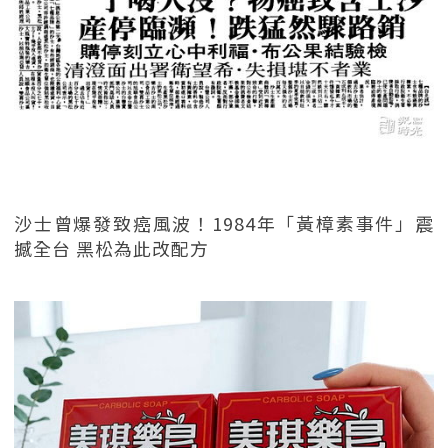
沙士曾爆發致癌風波！1984年「黃樟素事件」震
撼全台 黑松為此改配方