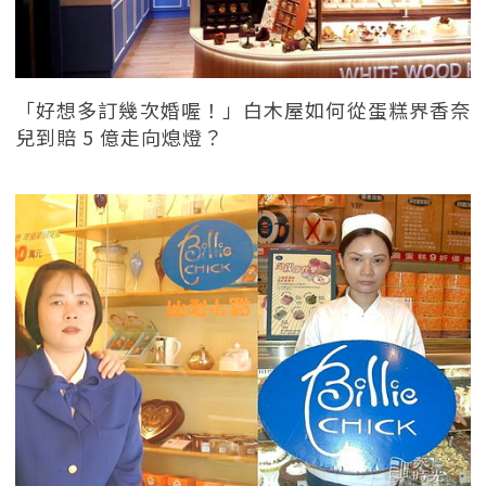
「好想多訂幾次婚喔！」白木屋如何從蛋糕界香奈
兒到賠 5 億走向熄燈？