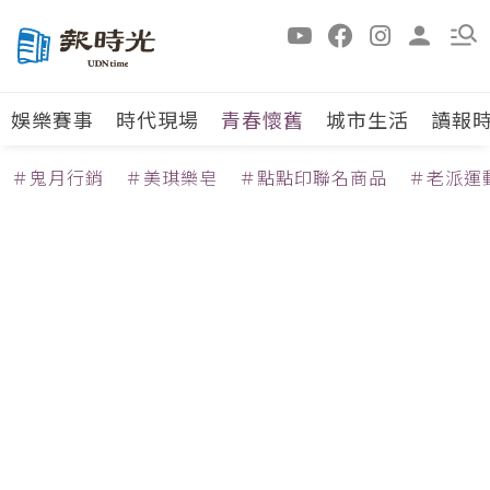
娛樂賽事
時代現場
青春懷舊
城市生活
讀報
＃鬼月行銷
＃美琪樂皂
＃點點印聯名商品
＃老派運