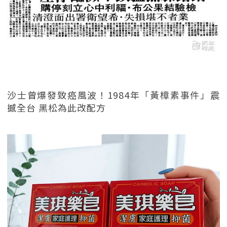
沙士曾爆發致癌風波！1984年「黃樟素事件」震
撼全台 黑松為此改配方