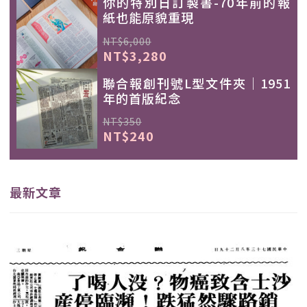
你的特別日訂製書-70年前的報
紙也能原貌重現
NT$6,000
NT$3,280
聯合報創刊號L型文件夾｜1951
年的首版紀念
NT$350
NT$240
最新文章