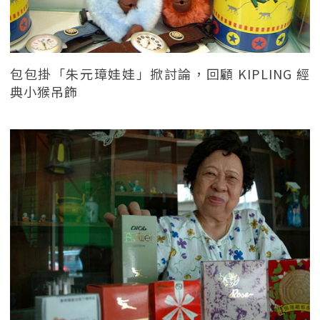
包包掛「朱元璋娃娃」掀討論，回顧 KIPLING 經
典小猴吊飾