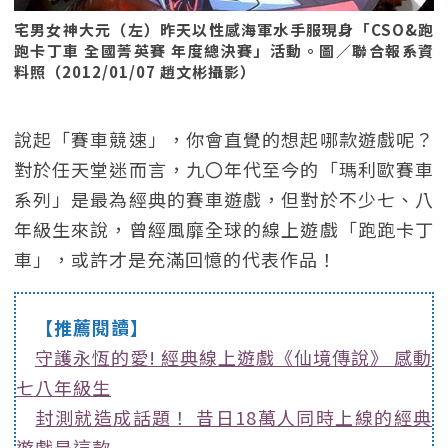
宅男女神大元（左）昨天以性感海軍水手服現身「CSO&跑
跑卡丁車 全國菁英賽 年度總決賽」活動。圖／聯合報系資
料照（2012/01/07 趙文彬攝影）
說起「賽車競速」，你會直覺的想起哪款遊戲呢？
對於任天堂迷而言，九〇年代至今的「瑪利歐賽車
系列」是最為經典的賽車遊戲，但對於不少七、八
年級生來說，曾經風靡全球的線上遊戲「跑跑卡丁
車」，或許才是充滿回憶的代表作品！
【推薦閱讀】
守護永恆的愛! 經典線上遊戲《仙境傳說》 感動
七八年級生
封測就造成話題！ 昔日18萬人同時上線的經典
遊戲是這款