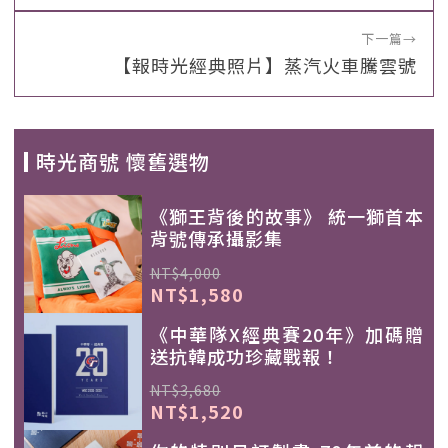
下一篇
→
【報時光經典照片】蒸汽火車騰雲號
時光商號 懷舊選物
《獅王背後的故事》 統一獅首本
背號傳承攝影集
NT$4,000
NT$1,580
《中華隊X經典賽20年》加碼贈
送抗韓成功珍藏戰報！
NT$3,680
NT$1,520