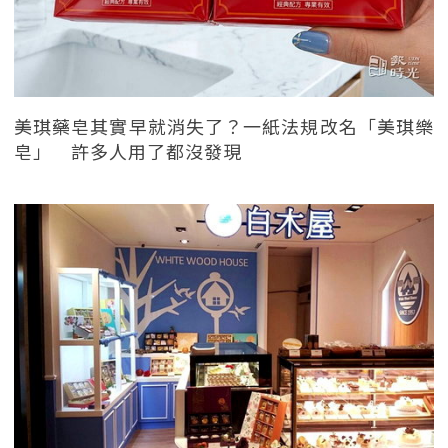
美琪藥皂其實早就消失了？一紙法規改名「美琪樂
皂」 許多人用了都沒發現