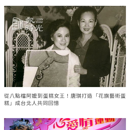
從八點檔阿嬤到蛋糕女王！唐琪打造「花旗藝術蛋
糕」成台北人共同回憶