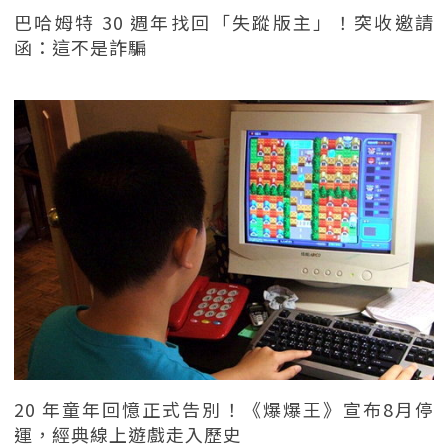
巴哈姆特 30 週年找回「失蹤版主」！突收邀請
函：這不是詐騙
20 年童年回憶正式告別！《爆爆王》宣布8月停
運，經典線上遊戲走入歷史