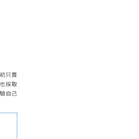
初只賣
也採取
驗自己