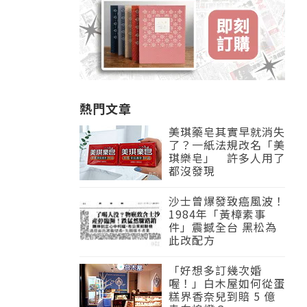
熱門文章
美琪藥皂其實早就消失
了？一紙法規改名「美
琪樂皂」 許多人用了
都沒發現
沙士曾爆發致癌風波！
1984年「黃樟素事
件」震撼全台 黑松為
此改配方
「好想多訂幾次婚
喔！」白木屋如何從蛋
糕界香奈兒到賠 5 億