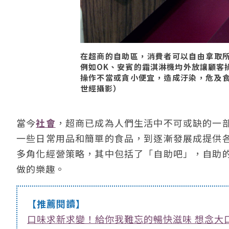
在超商的自助區，消費者可以自由拿取
例如OK、安賓的霜淇淋機均外放讓顧客
操作不當或貪小便宜，造成汙染，危及食品
世經攝影）
當今
社會
，超商已成為人們生活中不可或缺的一
一些日常用品和簡單的食品，到逐漸發展成提供
多角化經營策略，其中包括了「自助吧」，自助
做的樂趣。
【推薦閱讀】
口味求新求變！給你我難忘的暢快滋味 想念大