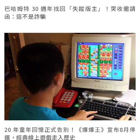
巴哈姆特 30 週年找回「失蹤版主」！突收邀請
函：這不是詐騙
20 年童年回憶正式告別！《爆爆王》宣布8月停
運，經典線上遊戲走入歷史