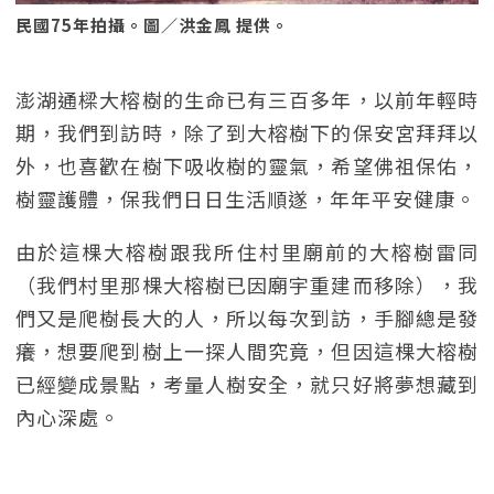
民國75年拍攝。圖／洪金鳳 提供。
澎湖通樑大榕樹的生命已有三百多年，以前年輕時
期，我們到訪時，除了到大榕樹下的保安宮拜拜以
外，也喜歡在樹下吸收樹的靈氣，希望佛祖保佑，
樹靈護體，保我們日日生活順遂，年年平安健康。
由於這棵大榕樹跟我所住村里廟前的大榕樹雷同
（我們村里那棵大榕樹已因廟宇重建而移除），我
們又是爬樹長大的人，所以每次到訪，手腳總是發
癢，想要爬到樹上一探人間究竟，但因這棵大榕樹
已經變成景點，考量人樹安全，就只好將夢想藏到
內心深處。