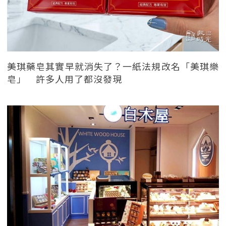
美琪藥皂其實早就消失了？一紙法規改名「美琪樂
皂」 許多人用了都沒發現