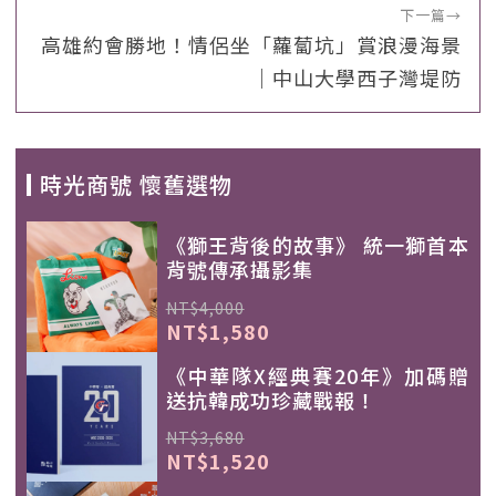
下一篇
→
高雄約會勝地！情侶坐「蘿蔔坑」賞浪漫海景
｜中山大學西子灣堤防
時光商號 懷舊選物
《獅王背後的故事》 統一獅首本
背號傳承攝影集
NT$4,000
NT$1,580
《中華隊X經典賽20年》加碼贈
送抗韓成功珍藏戰報！
NT$3,680
NT$1,520