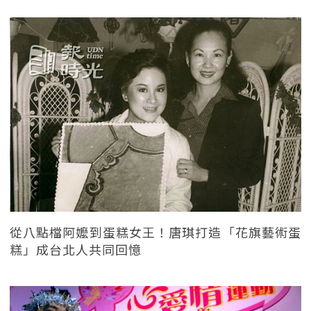
從八點檔阿嬤到蛋糕女王！唐琪打造「花旗藝術蛋
糕」成台北人共同回憶