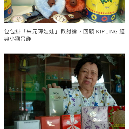
包包掛「朱元璋娃娃」掀討論，回顧 KIPLING 經
典小猴吊飾