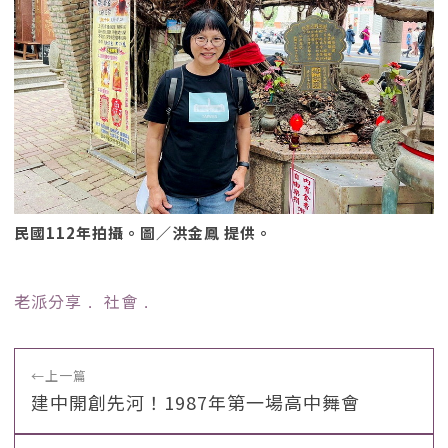
民國112年拍攝。圖／洪金鳳 提供。
老派分享
﹒
社會
﹒
←
上一篇
建中開創先河！1987年第一場高中舞會