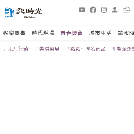
娛樂賽事
時代現場
青春懷舊
城市生活
讀報
＃鬼月行銷
＃美琪樂皂
＃點點印聯名商品
＃老派運