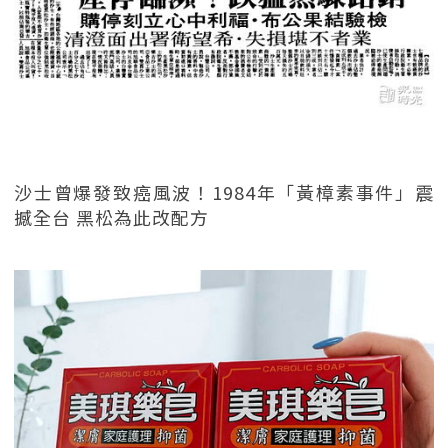
沙士曾爆發致癌風波！1984年「黃樟素事件」震
撼全台 黑松為此改配方