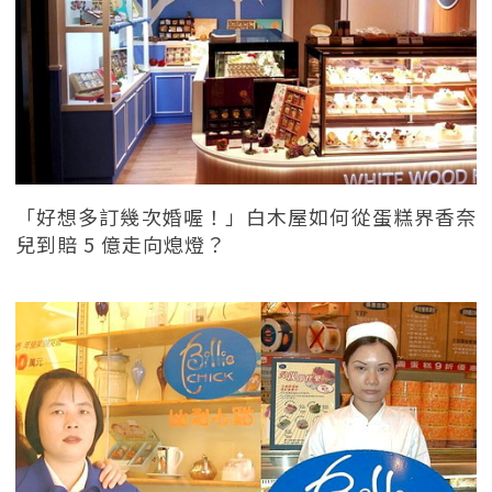
「好想多訂幾次婚喔！」白木屋如何從蛋糕界香奈
兒到賠 5 億走向熄燈？