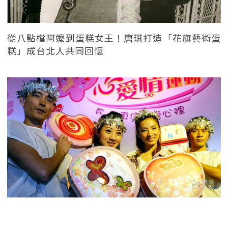
從八點檔阿嬤到蛋糕女王！唐琪打造「花旗藝術蛋
糕」成台北人共同回憶