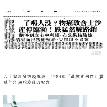
沙士曾爆發致癌風波！1984年「黃樟素事件」震
撼全台 黑松為此改配方