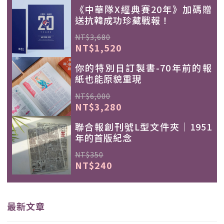
《中華隊X經典賽20年》加碼贈
送抗韓成功珍藏戰報！
NT$3,680
NT$1,520
你的特別日訂製書-70年前的報
紙也能原貌重現
NT$6,000
NT$3,280
聯合報創刊號L型文件夾｜1951
年的首版紀念
NT$350
NT$240
最新文章