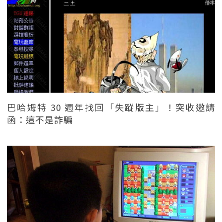
巴哈姆特 30 週年找回「失蹤版主」！突收邀請
函：這不是詐騙