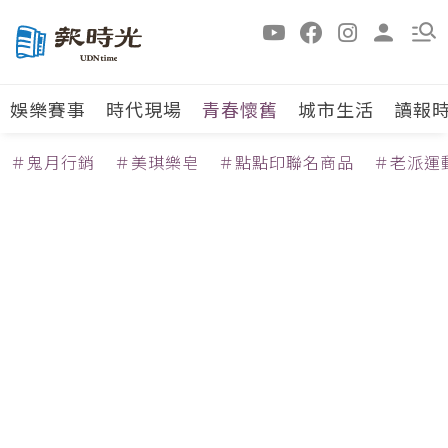
娛樂賽事
時代現場
青春懷舊
城市生活
讀報
＃鬼月行銷
＃美琪樂皂
＃點點印聯名商品
＃老派運