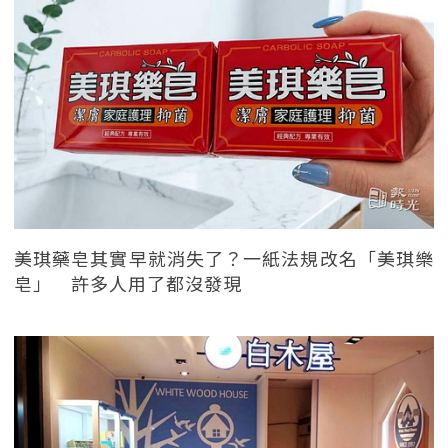
美琪藥皂其實早就消失了？一紙法規改名「美琪樂
皂」 許多人用了都沒發現