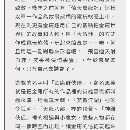
致敬，幾年之前就有「倚天屠龍記」這樣
以單一作品為故事架構的電玩軟體上市，
現在則更有金庸迷用自己的觀點把金庸世
界裡的故事和人物，用「大鍋炒」的方式
作成電玩軟體，玩起來簡直是－－唉，就
且用這一副對聯來形容吧！「飛雪連天射
白鹿，笑書神俠倚碧鴛」，至於感覺如
何，只有自己去體會了。
遊戲的名字叫「金庸群俠傳」，顧名思義
就是把金庸所有的作品裡的英雄豪傑都叫
過來演一場電玩大戲，「笑傲江湖」裡的
令狐沖、「天龍八部」裡的段譽、「神雕
俠侶」裡的楊過與小龍女，這些人物都在
同一個時空內出現，讓金庸的信徒玩起來