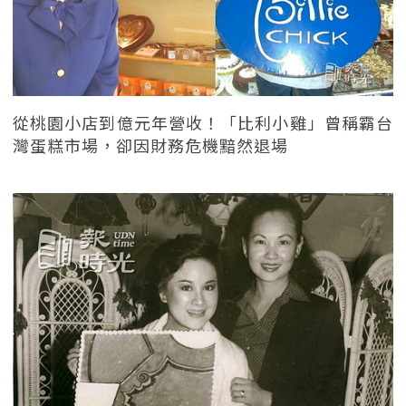
從桃園小店到億元年營收！「比利小雞」曾稱霸台
灣蛋糕市場，卻因財務危機黯然退場