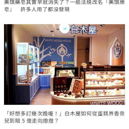
美琪藥皂其實早就消失了？一紙法規改名「美琪樂
皂」 許多人用了都沒發現
「好想多訂幾次婚喔！」白木屋如何從蛋糕界香奈
兒到賠 5 億走向熄燈？