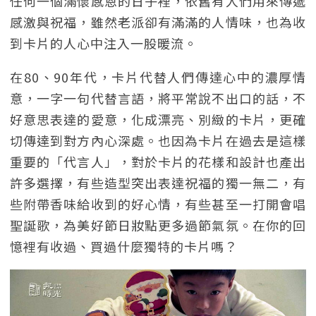
任何一個滿懷感恩的日子裡，依舊有人們用來傳遞
感激與祝福，雖然老派卻有滿滿的人情味，也為收
到卡片的人心中注入一股暖流。
在80、90年代，卡片代替人們傳達心中的濃厚情
意，一字一句代替言語，將平常說不出口的話，不
好意思表達的愛意，化成漂亮、別緻的卡片，更確
切傳達到對方內心深處。也因為卡片在過去是這樣
重要的「代言人」，對於卡片的花樣和設計也產出
許多選擇，有些造型突出表達祝福的獨一無二，有
些附帶香味給收到的好心情，有些甚至一打開會唱
聖誕歌，為美好節日妝點更多過節氣氛。在你的回
憶裡有收過、買過什麼獨特的卡片嗎？