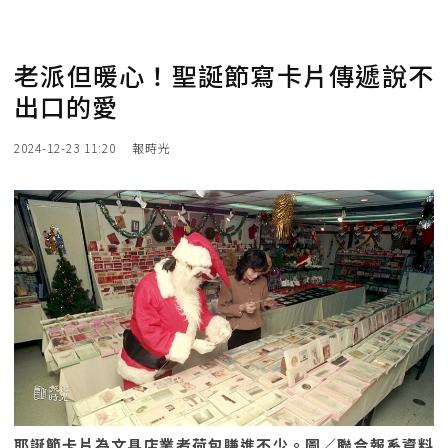
老派但暖心！聖誕節寫卡片傳遞說不
出口的愛
2024-12-23 11:20
報時光
耶誕節卡片為文具店業者荷包賺進不少。圖／聯合報系資料