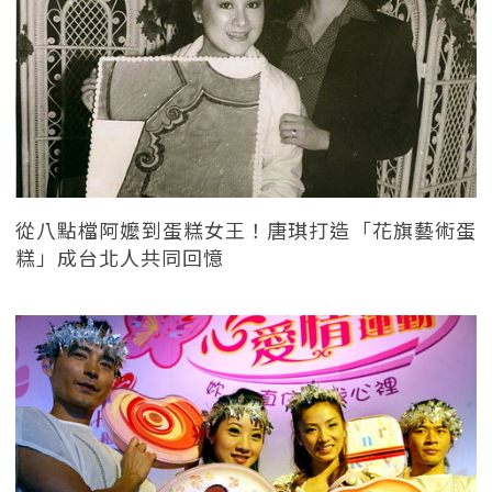
從八點檔阿嬤到蛋糕女王！唐琪打造「花旗藝術蛋
糕」成台北人共同回憶