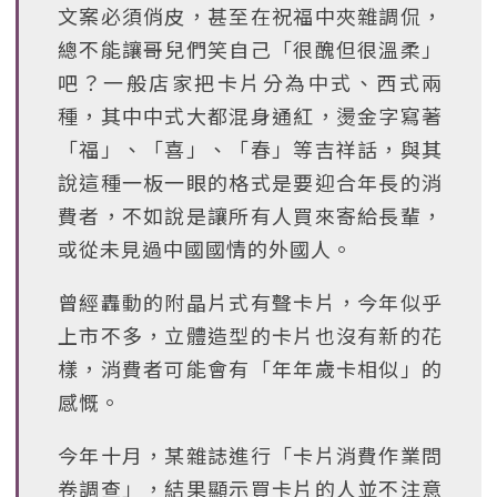
文案必須俏皮，甚至在祝福中夾雜調侃，
總不能讓哥兒們笑自己「很醜但很溫柔」
吧？一般店家把卡片分為中式、西式兩
種，其中中式大都混身通紅，燙金字寫著
「福」、「喜」、「春」等吉祥話，與其
說這種一板一眼的格式是要迎合年長的消
費者，不如說是讓所有人買來寄給長輩，
或從未見過中國國情的外國人。
曾經轟動的附晶片式有聲卡片，今年似乎
上市不多，立體造型的卡片也沒有新的花
樣，消費者可能會有「年年歲卡相似」的
感慨。
今年十月，某雜誌進行「卡片消費作業問
卷調查」，結果顯示買卡片的人並不注意