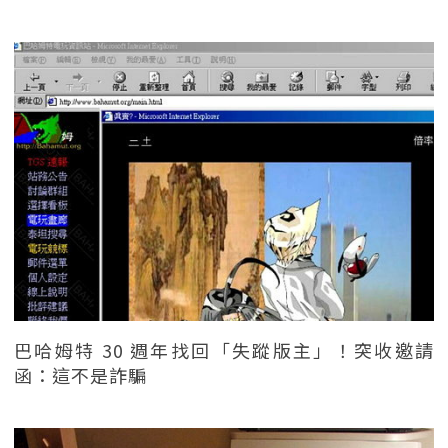
巴哈姆特 30 週年找回「失蹤版主」！突收邀請
函：這不是詐騙