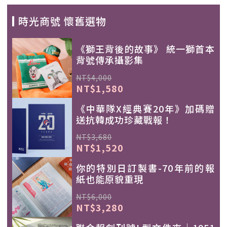
時光商號 懷舊選物
《獅王背後的故事》 統一獅首本
背號傳承攝影集
NT$4,000
NT$1,580
《中華隊X經典賽20年》加碼贈
送抗韓成功珍藏戰報！
NT$3,680
NT$1,520
你的特別日訂製書-70年前的報
紙也能原貌重現
NT$6,000
NT$3,280