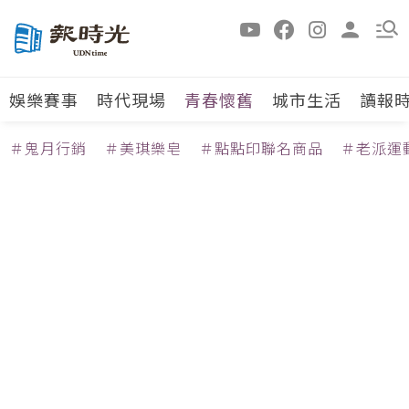
娛樂賽事
時代現場
青春懷舊
城市生活
讀報
＃鬼月行銷
＃美琪樂皂
＃點點印聯名商品
＃老派運