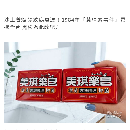
沙士曾爆發致癌風波！1984年「黃樟素事件」震
撼全台 黑松為此改配方