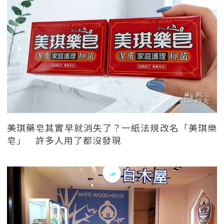
美琪藥皂其實早就消失了？一紙法規改名「美琪樂
皂」 許多人用了都沒發現