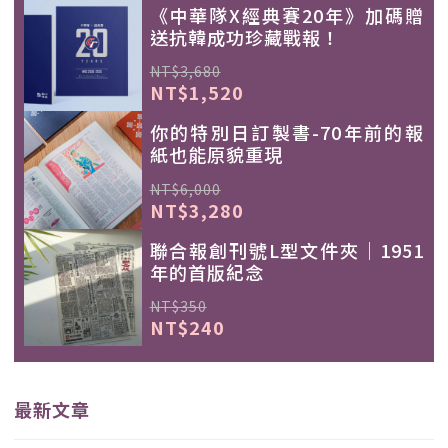
《中華隊X經典賽20年》加碼贈
送抗韓成功珍藏戰報！
NT$3,680
NT$1,520
你的特別日訂製書-70年前的報
紙也能原貌重現
NT$6,000
NT$3,280
聯合報創刊號L型文件夾｜1951
年的首版紀念
NT$350
NT$240
最新文章