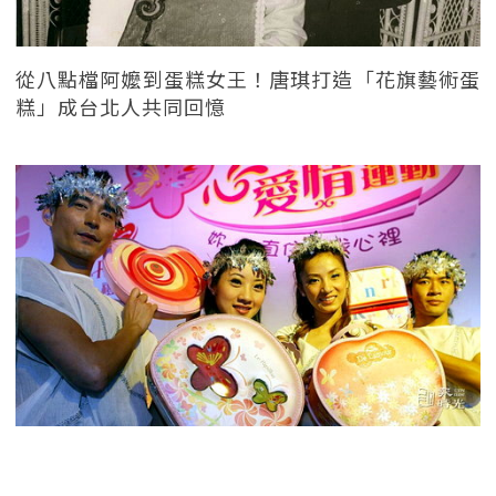
從八點檔阿嬤到蛋糕女王！唐琪打造「花旗藝術蛋
糕」成台北人共同回憶