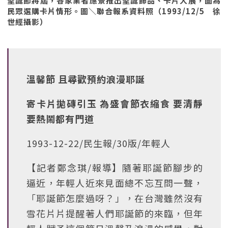
聖誕節將屆，各家業者應景推出聖誕飾品、卡片大展，圖為
民眾選購卡片情形。圖＼聯合報系資料照（1993/12/5 徐
世經攝影）
溫馨節 且尋歡預約浪漫耶誕
寄卡片拋磚引玉 為盛會節衣縮食 要清靜
要熱鬧都有門道
1993-12-22/民生報/30版/年輕人
【記者鄭念琪/報導】隨著耶誕節腳步的
逼近，年輕人近來見面總不忘互問一聲，
「耶誕節怎麼過呀？」，在台灣雖然沒有
雪花片片提醒著人們耶誕節的來臨，但年