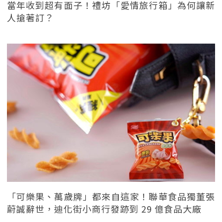
當年收到超有面子！禮坊「愛情旅行箱」為何讓新
人搶著訂？
「可樂果、萬歲牌」都來自這家！聯華食品獨董張
蔚誠辭世，迪化街小商行發跡到 29 億食品大廠