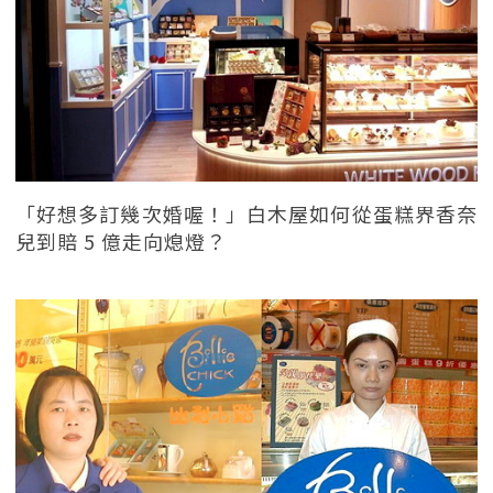
「好想多訂幾次婚喔！」白木屋如何從蛋糕界香奈
兒到賠 5 億走向熄燈？