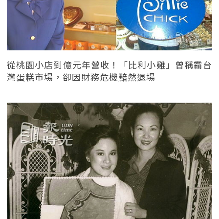
從桃園小店到億元年營收！「比利小雞」曾稱霸台
灣蛋糕市場，卻因財務危機黯然退場