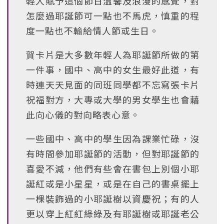
輕人賦予這個節日溫馨及浪漫的感覺，對
怎麼過耶誕節可一點也不馬虎，慎重的程
度一點也不輸給情人節或生日。
賀卡片是大多數年輕人為耶誕節所做的第
一件事，國中、高中的女生最好此道，有
時連天天見面的同班同學都不忘寫張卡片
祝福對方，大專或大學的男女學生也會藉
此向心儀的對向略表心意。
一些國中、高中的學生因為課業忙碌，沒
有時間參加耶誕節的活動，但對耶誕節的
喜愛不減，他們有些會在書包上別個小耶
誕紅或是小星星，或是在自己的書桌擺上
一棵裝飾過的小耶誕樹以資慶祝；有的人
更以穿上紅紅綠綠及有耶誕樹或耶誕老公