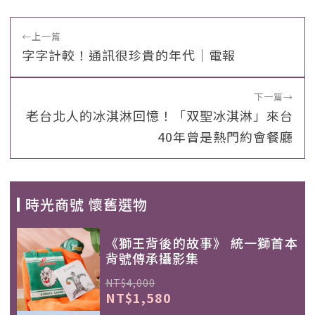
←
上一篇
字字計較！通訊很珍貴的年代｜電報
下一篇
→
老台北人的冰淇淋回憶！「双聖冰淇淋」來台
40年曾是熱門約會餐廳
時光商號 懷舊選物
《獅王背後的故事》 統一獅首本
背號傳承攝影集
NT$4,000
NT$1,580