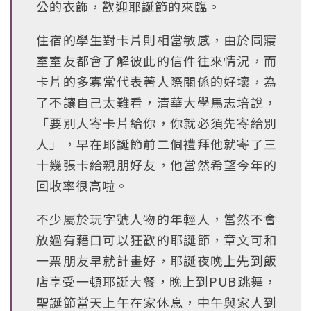
公的衣飾，歡迎耶誕節的來臨。
住宿的學生對卡片則相當敏感，由於同寢
室室友都會了解彼此的信件往來情況，而
卡片的多寡常代表著人際關係的好壞，為
了不讓自己太難看，清華大學馬志培說，
「要別人寄卡片給你，你就必須先寄給別
人」，早在耶誕節前二個禮拜他就寄了三
十幾張卡給親朋好友，他當然希望今年的
回收率很高啦。
不少屬於玩字號人物的年輕人，當然不會
放過有藉口可以狂歡的耶誕節，章文可和
一票朋友早就計畫好，耶誕夜晚上先到飯
店享受一頓耶誕大餐，晚上到PUB跳舞，
聖誕節當天上午在家休息，中午與家人到