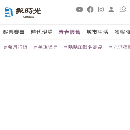
娛樂賽事
時代現場
青春懷舊
城市生活
讀報
＃鬼月行銷
＃美琪樂皂
＃點點印聯名商品
＃老派運