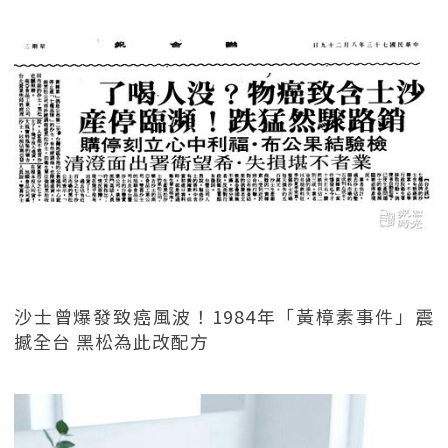
沙士曾爆發致癌風波！1984年「黃樟素事件」震
撼全台 黑松為此改配方