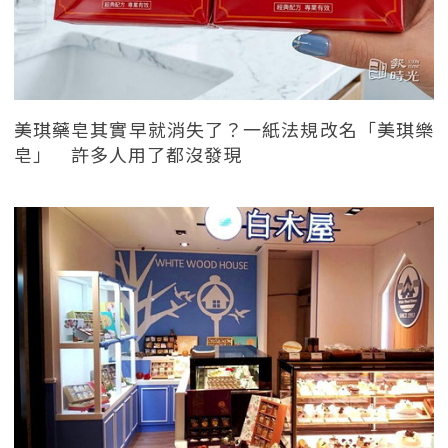
美琪藥皂其實早就消失了？一紙法規改名「美琪樂
皂」 許多人用了都沒發現