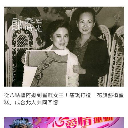
從八點檔阿嬤到蛋糕女王！唐琪打造「花旗藝術蛋
糕」成台北人共同回憶