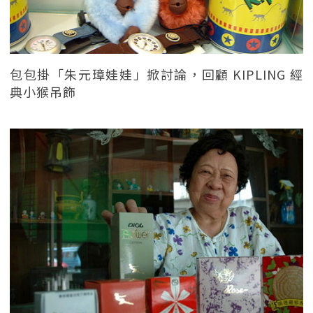
包包掛「朱元璋娃娃」掀討論，回顧 KIPLING 經
典小猴吊飾