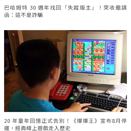
巴哈姆特 30 週年找回「失蹤版主」！突收邀請
函：這不是詐騙
20 年童年回憶正式告別！《爆爆王》宣布8月停
運，經典線上遊戲走入歷史