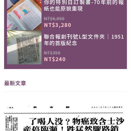
你的特別日訂製書-70年前的報
紙也能原貌重現
NT$6,000
NT$3,280
聯合報創刊號L型文件夾｜1951
年的首版紀念
NT$350
NT$240
最新文章