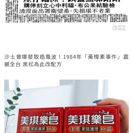
沙士曾爆發致癌風波！1984年「黃樟素事件」震
撼全台 黑松為此改配方