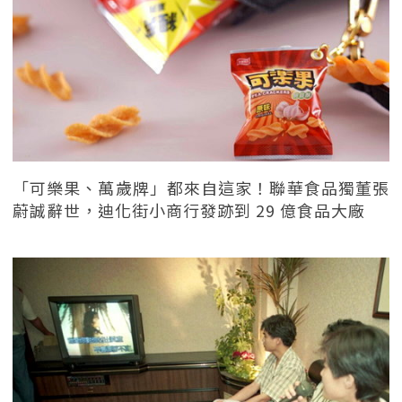
「可樂果、萬歲牌」都來自這家！聯華食品獨董張
蔚誠辭世，迪化街小商行發跡到 29 億食品大廠