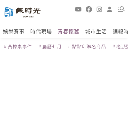
娛樂賽事
時代現場
青春懷舊
城市生活
讀報
＃黃樟素事件
＃農曆七月
＃點點印聯名商品
＃老派