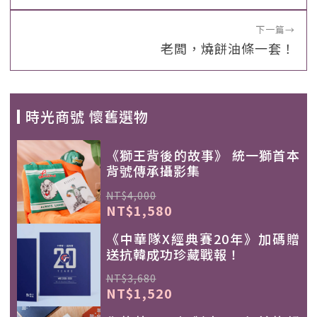
下一篇
→
老闆，燒餅油條一套！
時光商號 懷舊選物
《獅王背後的故事》 統一獅首本
背號傳承攝影集
NT$4,000
NT$1,580
《中華隊X經典賽20年》加碼贈
送抗韓成功珍藏戰報！
NT$3,680
NT$1,520