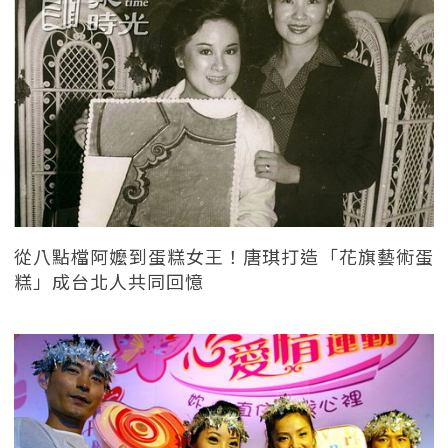
從八點檔阿嬤到蛋糕女王！唐琪打造「花旗藝術蛋
糕」成台北人共同回憶