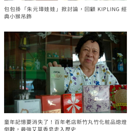
包包掛「朱元璋娃娃」掀討論，回顧 KIPLING 經
典小猴吊飾
童年記憶要消失了！百年老店新竹丸竹化粧品熄燈
倒數，最強艾草香皂走入歷史