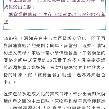
烤雞殺出血路！
速食業殺戮戰！ 生存10年就退出台灣的哈帝漢
堡
1989年，溫娣在台中吉本百貨設立分店，開了百
貨與速食結合的先例；同年，麥當勞、溫娣、儂特
利進入天母、東區一帶小學供應餐盒，午餐漢堡的
價格比起中式便當的35元貴了許多。溫娣還邀請
藍心湄扮演溫娣姊姊，首次打破速食界卡通代表人
物的印象，買「寶寶全餐」就送「溫娣姊姊著色
卡」。
溫娣產品多走成人化的美式口味，較少出現如照燒
豬肉堡之類的本土口味，原物料也幾乎完全仰賴進
口，雖然贏得不少人的喜愛，但畢竟屬於小眾市