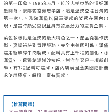
的第一印象。1985年6月，位於忠孝東路的溫娣漢
堡開幕，緊鄰麥當勞忠孝店，這是溫娣登陸台灣的
第一家店。溫娣漢堡以異軍突起的姿態在國內出
現，是當時頗受重視且具有發展潛力的速食企業。
菜色多樣化是溫娣的最大特色之一，產品從製作技
術、烹調祕訣到管理服務，完全由美國引進，漢堡
選用新鮮碎牛肉製成，配料共有上千種的變化，除
漢堡外，還獨創溫娣沙拉吧，烤洋芋又是一項新創
舉，有7種配料可選擇，店內裝潢因應美國總部要
求使用籐桌、籐椅，富有質感。
【推薦閱讀】
本土速食店「21世紀風味館 」經營近30年 賣