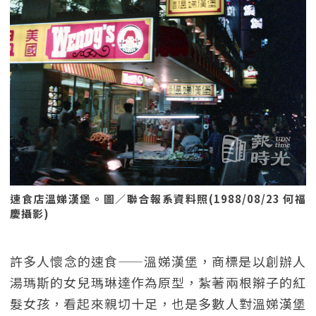
速食店溫娣漢堡。圖／聯合報系資料照(1988/08/23 何福
慶攝影)
許多人懷念的速食——溫娣漢堡，商標是以創辦人
湯瑪斯的女兒瑪琳達作為原型，紮著兩根辮子的紅
髮女孩，看起來親切十足，也是多數人對溫娣漢堡