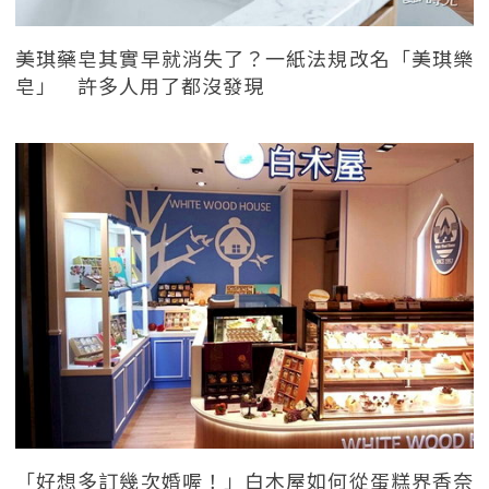
美琪藥皂其實早就消失了？一紙法規改名「美琪樂
皂」 許多人用了都沒發現
「好想多訂幾次婚喔！」白木屋如何從蛋糕界香奈