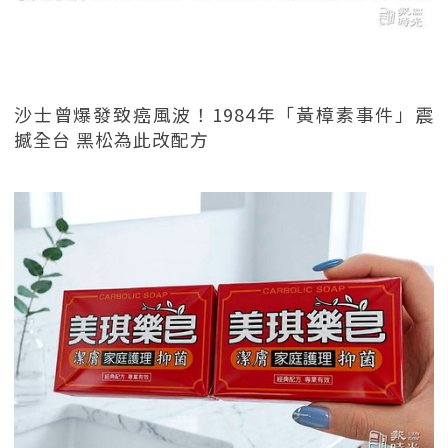
沙士曾爆發致癌風波！1984年「黃樟素事件」震
撼全台 黑松為此改配方