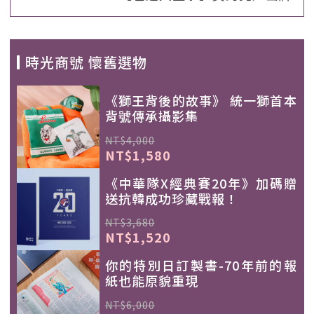
時光商號 懷舊選物
《獅王背後的故事》 統一獅首本
背號傳承攝影集
NT$4,000
NT$1,580
《中華隊X經典賽20年》加碼贈
送抗韓成功珍藏戰報！
NT$3,680
NT$1,520
你的特別日訂製書-70年前的報
紙也能原貌重現
NT$6,000