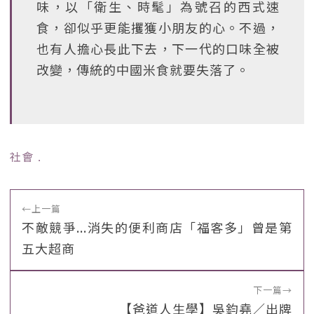
味，以「衛生、時髦」為號召的西式速
食，卻似乎更能攫獲小朋友的心。不過，
也有人擔心長此下去，下一代的口味全被
改變，傳統的中國米食就要失落了。
社會
﹒
←
上一篇
不敵競爭...消失的便利商店「福客多」曾是第
五大超商
下一篇
→
【爸道人生學】吳鈞堯／出牌