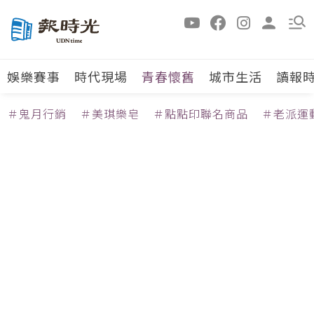
娛樂賽事
時代現場
青春懷舊
城市生活
讀報
＃鬼月行銷
＃美琪樂皂
＃點點印聯名商品
＃老派運