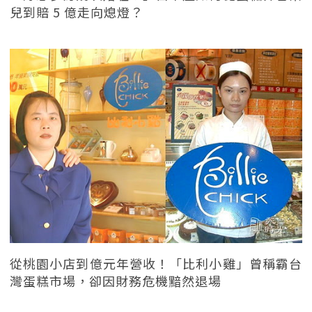
兒到賠 5 億走向熄燈？
從桃園小店到億元年營收！「比利小雞」曾稱霸台
灣蛋糕市場，卻因財務危機黯然退場