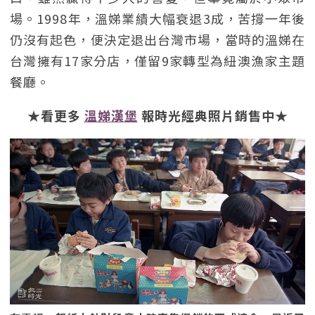
場。1998年，溫娣業績大幅衰退3成，苦撐一年後
仍沒有起色，便決定退出台灣市場，當時的溫娣在
台灣擁有17家分店，僅留9家轉型為紐澳漁家主題
餐廳。
★看更多
溫娣漢堡
報時光經典照片銷售中★