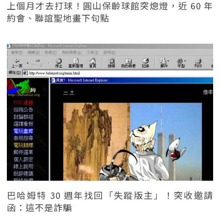
上個月才去打球！圓山保齡球館突熄燈，近 60 年
約會、聯誼聖地畫下句點
巴哈姆特 30 週年找回「失蹤版主」！突收邀請
函：這不是詐騙